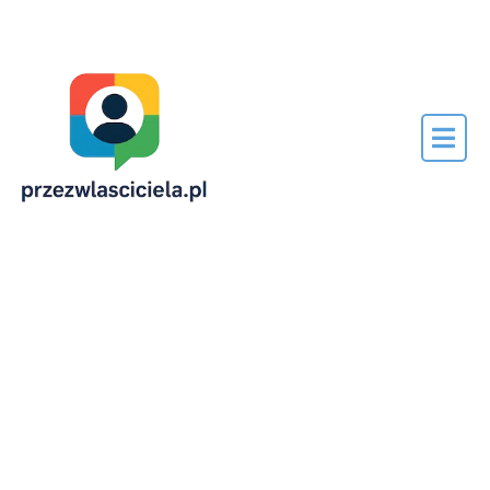
Napisane
przez…