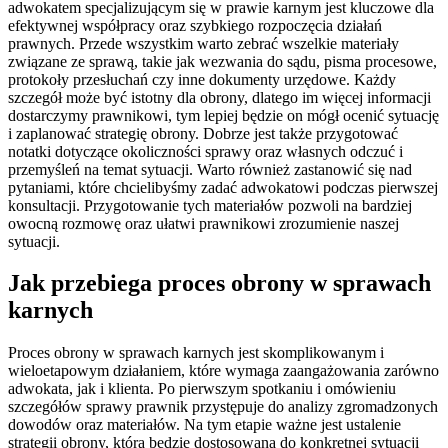
adwokatem specjalizującym się w prawie karnym jest kluczowe dla
efektywnej współpracy oraz szybkiego rozpoczęcia działań
prawnych. Przede wszystkim warto zebrać wszelkie materiały
związane ze sprawą, takie jak wezwania do sądu, pisma procesowe,
protokoły przesłuchań czy inne dokumenty urzędowe. Każdy
szczegół może być istotny dla obrony, dlatego im więcej informacji
dostarczymy prawnikowi, tym lepiej będzie on mógł ocenić sytuację
i zaplanować strategię obrony. Dobrze jest także przygotować
notatki dotyczące okoliczności sprawy oraz własnych odczuć i
przemyśleń na temat sytuacji. Warto również zastanowić się nad
pytaniami, które chcielibyśmy zadać adwokatowi podczas pierwszej
konsultacji. Przygotowanie tych materiałów pozwoli na bardziej
owocną rozmowę oraz ułatwi prawnikowi zrozumienie naszej
sytuacji.
Jak przebiega proces obrony w sprawach
karnych
Proces obrony w sprawach karnych jest skomplikowanym i
wieloetapowym działaniem, które wymaga zaangażowania zarówno
adwokata, jak i klienta. Po pierwszym spotkaniu i omówieniu
szczegółów sprawy prawnik przystępuje do analizy zgromadzonych
dowodów oraz materiałów. Na tym etapie ważne jest ustalenie
strategii obrony, która będzie dostosowana do konkretnej sytuacji