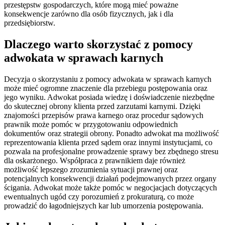
przestępstw gospodarczych, które mogą mieć poważne
konsekwencje zarówno dla osób fizycznych, jak i dla
przedsiębiorstw.
Dlaczego warto skorzystać z pomocy
adwokata w sprawach karnych
Decyzja o skorzystaniu z pomocy adwokata w sprawach karnych
może mieć ogromne znaczenie dla przebiegu postępowania oraz
jego wyniku. Adwokat posiada wiedzę i doświadczenie niezbędne
do skutecznej obrony klienta przed zarzutami karnymi. Dzięki
znajomości przepisów prawa karnego oraz procedur sądowych
prawnik może pomóc w przygotowaniu odpowiednich
dokumentów oraz strategii obrony. Ponadto adwokat ma możliwość
reprezentowania klienta przed sądem oraz innymi instytucjami, co
pozwala na profesjonalne prowadzenie sprawy bez zbędnego stresu
dla oskarżonego. Współpraca z prawnikiem daje również
możliwość lepszego zrozumienia sytuacji prawnej oraz
potencjalnych konsekwencji działań podejmowanych przez organy
ścigania. Adwokat może także pomóc w negocjacjach dotyczących
ewentualnych ugód czy porozumień z prokuraturą, co może
prowadzić do łagodniejszych kar lub umorzenia postępowania.