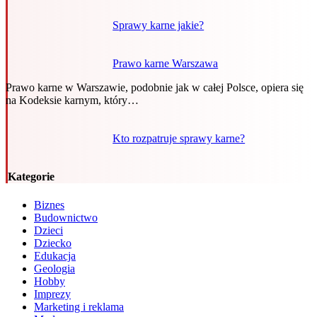
Sprawy karne jakie?
Prawo karne Warszawa
Prawo karne w Warszawie, podobnie jak w całej Polsce, opiera się
na Kodeksie karnym, który…
Kto rozpatruje sprawy karne?
Kategorie
Biznes
Budownictwo
Dzieci
Dziecko
Edukacja
Geologia
Hobby
Imprezy
Marketing i reklama