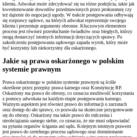
klienta. Adwokat może zdecydować się na różne podejścia, takie jak
kwestionowanie dowodów przedstawionych przez prokuraturę czy
też dążenie do negocjacji ugody. W trakcie postępowania odbywają
się rozprawy sądowe, na których adwokat reprezentuje swojego
klienta i prezentuje argumenty obronne. Kluczowym elementem
procesu jest również przesłuchanie świadków oraz biegłych, którzy
mogą dostarczyć istotnych informacji dotyczących sprawy. Po
zakończeniu postępowania sądowego zapada wyrok, który może
być korzystny lub niekorzystny dla oskarżonego.
Jakie są prawa oskarżonego w polskim
systemie prawnym
Prawa oskarżonego w polskim systemie prawnym są ściśle
określone przez przepisy prawa karnego oraz Konstytucję RP.
Oskarżony ma prawo do obrony, co oznacza możliwość korzystania
z pomocy adwokata na każdym etapie postępowania karnego.
Ważnym aspektem jest również prawo do informacji o zarzutach
oraz dostęp do akt sprawy, co pozwala na skuteczne przygotowanie
się do obrony. Oskarżony ma także prawo do milczenia i
nieobciążania samego siebie, co oznacza, że nie musi odpowiadać
na pytania organów ścigania ani sądu. Kolejnym istotnym prawem
jest prawo do rzetelnego procesu sądowego oraz domniemanie