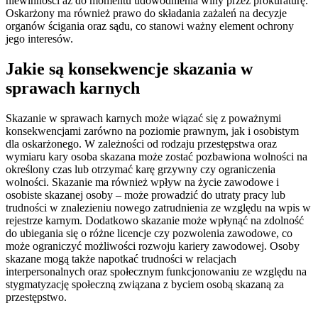
niewinności aż do momentu udowodnienia winy przez prokuraturę.
Oskarżony ma również prawo do składania zażaleń na decyzje
organów ścigania oraz sądu, co stanowi ważny element ochrony
jego interesów.
Jakie są konsekwencje skazania w
sprawach karnych
Skazanie w sprawach karnych może wiązać się z poważnymi
konsekwencjami zarówno na poziomie prawnym, jak i osobistym
dla oskarżonego. W zależności od rodzaju przestępstwa oraz
wymiaru kary osoba skazana może zostać pozbawiona wolności na
określony czas lub otrzymać karę grzywny czy ograniczenia
wolności. Skazanie ma również wpływ na życie zawodowe i
osobiste skazanej osoby – może prowadzić do utraty pracy lub
trudności w znalezieniu nowego zatrudnienia ze względu na wpis w
rejestrze karnym. Dodatkowo skazanie może wpłynąć na zdolność
do ubiegania się o różne licencje czy pozwolenia zawodowe, co
może ograniczyć możliwości rozwoju kariery zawodowej. Osoby
skazane mogą także napotkać trudności w relacjach
interpersonalnych oraz społecznym funkcjonowaniu ze względu na
stygmatyzację społeczną związana z byciem osobą skazaną za
przestępstwo.