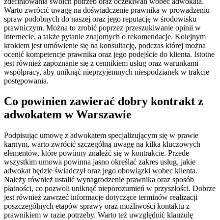
zdefiniowania swoich potrzeb oraz oczekiwań wobec adwokata.
Warto zwrócić uwagę na doświadczenie prawnika w prowadzeniu
spraw podobnych do naszej oraz jego reputację w środowisku
prawniczym. Można to zrobić poprzez przeszukiwanie opinii w
internecie, a także pytanie znajomych o rekomendacje. Kolejnym
krokiem jest umówienie się na konsultację, podczas której można
ocenić kompetencje prawnika oraz jego podejście do klienta. Istotne
jest również zapoznanie się z cennikiem usług oraz warunkami
współpracy, aby uniknąć nieprzyjemnych niespodzianek w trakcie
postępowania.
Co powinien zawierać dobry kontrakt z
adwokatem w Warszawie
Podpisując umowę z adwokatem specjalizującym się w prawie
karnym, warto zwrócić szczególną uwagę na kilka kluczowych
elementów, które powinny znaleźć się w kontrakcie. Przede
wszystkim umowa powinna jasno określać zakres usług, jakie
adwokat będzie świadczył oraz jego obowiązki wobec klienta.
Należy również ustalić wynagrodzenie prawnika oraz sposób
płatności, co pozwoli uniknąć nieporozumień w przyszłości. Dobrze
jest również zawrzeć informacje dotyczące terminów realizacji
poszczególnych etapów sprawy oraz możliwości kontaktu z
prawnikiem w razie potrzeby. Warto też uwzględnić klauzulę