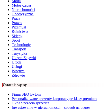
Moda
Motoryzacja
Nieruchomości
Obcojęzyczne
Praca
Prawo
Przemysł
Rolnictwo
Sklepy
Sport
Technologie
Transport
Turystyka
Ukryte Zajawki
Uroda
Usługi
Wnętrza
Zdrowie
Ostatnie wpisy
Firma SEO Bytom
Personalizowane prezenty korporacyjne klasy premium
Okna Szczecin sprzedaż
Inwestowanie w nieruchomości – sposób na biznes