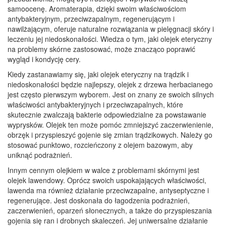
samoocenę. Aromaterapia, dzięki swoim właściwościom
antybakteryjnym, przeciwzapalnym, regenerującym i
nawilżającym, oferuje naturalne rozwiązania w pielęgnacji skóry i
leczeniu jej niedoskonałości. Wiedza o tym, jaki olejek eteryczny
na problemy skórne zastosować, może znacząco poprawić
wygląd i kondycję cery.
Kiedy zastanawiamy się, jaki olejek eteryczny na trądzik i
niedoskonałości będzie najlepszy, olejek z drzewa herbacianego
jest często pierwszym wyborem. Jest on znany ze swoich silnych
właściwości antybakteryjnych i przeciwzapalnych, które
skutecznie zwalczają bakterie odpowiedzialne za powstawanie
wyprysków. Olejek ten może pomóc zmniejszyć zaczerwienienie,
obrzęk i przyspieszyć gojenie się zmian trądzikowych. Należy go
stosować punktowo, rozcieńczony z olejem bazowym, aby
uniknąć podrażnień.
Innym cennym olejkiem w walce z problemami skórnymi jest
olejek lawendowy. Oprócz swoich uspokajających właściwości,
lawenda ma również działanie przeciwzapalne, antyseptyczne i
regenerujące. Jest doskonała do łagodzenia podrażnień,
zaczerwienień, oparzeń słonecznych, a także do przyspieszania
gojenia się ran i drobnych skaleczeń. Jej uniwersalne działanie