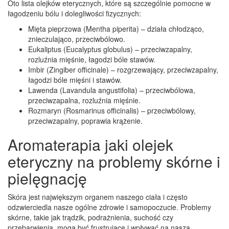
Oto lista olejków eterycznych, które są szczególnie pomocne w
łagodzeniu bólu i dolegliwości fizycznych:
Mięta pieprzowa (Mentha piperita) – działa chłodząco,
znieczulająco, przeciwbólowo.
Eukaliptus (Eucalyptus globulus) – przeciwzapalny,
rozluźnia mięśnie, łagodzi bóle stawów.
Imbir (Zingiber officinale) – rozgrzewający, przeciwzapalny,
łagodzi bóle mięśni i stawów.
Lawenda (Lavandula angustifolia) – przeciwbólowa,
przeciwzapalna, rozluźnia mięśnie.
Rozmaryn (Rosmarinus officinalis) – przeciwbólowy,
przeciwzapalny, poprawia krążenie.
Aromaterapia jaki olejek
eteryczny na problemy skórne i
pielęgnację
Skóra jest największym organem naszego ciała i często
odzwierciedla nasze ogólne zdrowie i samopoczucie. Problemy
skórne, takie jak trądzik, podrażnienia, suchość czy
przebarwienia, mogą być frustrujące i wpływać na naszą