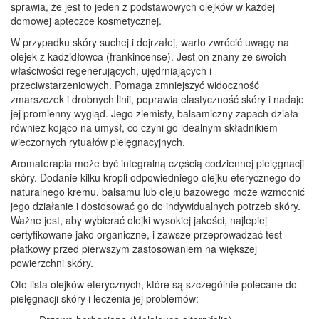
sprawia, że jest to jeden z podstawowych olejków w każdej
domowej apteczce kosmetycznej.
W przypadku skóry suchej i dojrzałej, warto zwrócić uwagę na
olejek z kadzidłowca (frankincense). Jest on znany ze swoich
właściwości regenerujących, ujędrniających i
przeciwstarzeniowych. Pomaga zmniejszyć widoczność
zmarszczek i drobnych linii, poprawia elastyczność skóry i nadaje
jej promienny wygląd. Jego ziemisty, balsamiczny zapach działa
również kojąco na umysł, co czyni go idealnym składnikiem
wieczornych rytuałów pielęgnacyjnych.
Aromaterapia może być integralną częścią codziennej pielęgnacji
skóry. Dodanie kilku kropli odpowiedniego olejku eterycznego do
naturalnego kremu, balsamu lub oleju bazowego może wzmocnić
jego działanie i dostosować go do indywidualnych potrzeb skóry.
Ważne jest, aby wybierać olejki wysokiej jakości, najlepiej
certyfikowane jako organiczne, i zawsze przeprowadzać test
płatkowy przed pierwszym zastosowaniem na większej
powierzchni skóry.
Oto lista olejków eterycznych, które są szczególnie polecane do
pielęgnacji skóry i leczenia jej problemów: