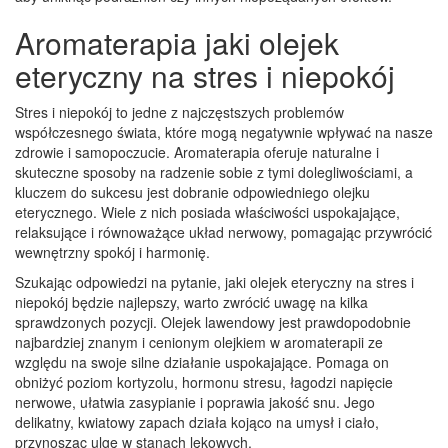
Aromaterapia jaki olejek
eteryczny na stres i niepokój
Stres i niepokój to jedne z najczęstszych problemów
współczesnego świata, które mogą negatywnie wpływać na nasze
zdrowie i samopoczucie. Aromaterapia oferuje naturalne i
skuteczne sposoby na radzenie sobie z tymi dolegliwościami, a
kluczem do sukcesu jest dobranie odpowiedniego olejku
eterycznego. Wiele z nich posiada właściwości uspokajające,
relaksujące i równoważące układ nerwowy, pomagając przywrócić
wewnętrzny spokój i harmonię.
Szukając odpowiedzi na pytanie, jaki olejek eteryczny na stres i
niepokój będzie najlepszy, warto zwrócić uwagę na kilka
sprawdzonych pozycji. Olejek lawendowy jest prawdopodobnie
najbardziej znanym i cenionym olejkiem w aromaterapii ze
względu na swoje silne działanie uspokajające. Pomaga on
obniżyć poziom kortyzolu, hormonu stresu, łagodzi napięcie
nerwowe, ułatwia zasypianie i poprawia jakość snu. Jego
delikatny, kwiatowy zapach działa kojąco na umysł i ciało,
przynosząc ulgę w stanach lękowych.