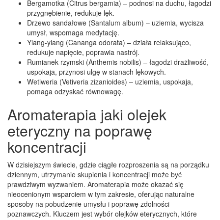
Bergamotka (Citrus bergamia) – podnosi na duchu, łagodzi
przygnębienie, redukuje lęk.
Drzewo sandałowe (Santalum album) – uziemia, wycisza
umysł, wspomaga medytację.
Ylang-ylang (Cananga odorata) – działa relaksująco,
redukuje napięcie, poprawia nastrój.
Rumianek rzymski (Anthemis nobilis) – łagodzi drażliwość,
uspokaja, przynosi ulgę w stanach lękowych.
Wetiweria (Vetiveria zizanioides) – uziemia, uspokaja,
pomaga odzyskać równowagę.
Aromaterapia jaki olejek
eteryczny na poprawę
koncentracji
W dzisiejszym świecie, gdzie ciągłe rozproszenia są na porządku
dziennym, utrzymanie skupienia i koncentracji może być
prawdziwym wyzwaniem. Aromaterapia może okazać się
nieocenionym wsparciem w tym zakresie, oferując naturalne
sposoby na pobudzenie umysłu i poprawę zdolności
poznawczych. Kluczem jest wybór olejków eterycznych, które