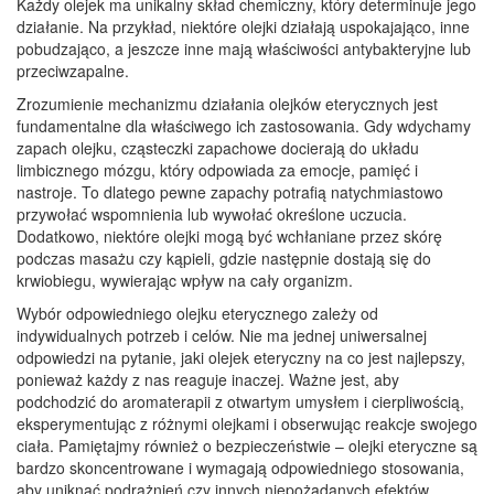
Każdy olejek ma unikalny skład chemiczny, który determinuje jego
działanie. Na przykład, niektóre olejki działają uspokajająco, inne
pobudzająco, a jeszcze inne mają właściwości antybakteryjne lub
przeciwzapalne.
Zrozumienie mechanizmu działania olejków eterycznych jest
fundamentalne dla właściwego ich zastosowania. Gdy wdychamy
zapach olejku, cząsteczki zapachowe docierają do układu
limbicznego mózgu, który odpowiada za emocje, pamięć i
nastroje. To dlatego pewne zapachy potrafią natychmiastowo
przywołać wspomnienia lub wywołać określone uczucia.
Dodatkowo, niektóre olejki mogą być wchłaniane przez skórę
podczas masażu czy kąpieli, gdzie następnie dostają się do
krwiobiegu, wywierając wpływ na cały organizm.
Wybór odpowiedniego olejku eterycznego zależy od
indywidualnych potrzeb i celów. Nie ma jednej uniwersalnej
odpowiedzi na pytanie, jaki olejek eteryczny na co jest najlepszy,
ponieważ każdy z nas reaguje inaczej. Ważne jest, aby
podchodzić do aromaterapii z otwartym umysłem i cierpliwością,
eksperymentując z różnymi olejkami i obserwując reakcje swojego
ciała. Pamiętajmy również o bezpieczeństwie – olejki eteryczne są
bardzo skoncentrowane i wymagają odpowiedniego stosowania,
aby uniknąć podrażnień czy innych niepożądanych efektów.