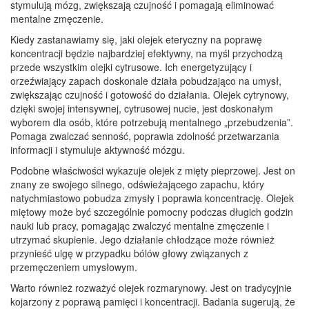
stymulują mózg, zwiększają czujność i pomagają eliminować
mentalne zmęczenie.
Kiedy zastanawiamy się, jaki olejek eteryczny na poprawę
koncentracji będzie najbardziej efektywny, na myśl przychodzą
przede wszystkim olejki cytrusowe. Ich energetyzujący i
orzeźwiający zapach doskonale działa pobudzająco na umysł,
zwiększając czujność i gotowość do działania. Olejek cytrynowy,
dzięki swojej intensywnej, cytrusowej nucie, jest doskonałym
wyborem dla osób, które potrzebują mentalnego „przebudzenia”.
Pomaga zwalczać senność, poprawia zdolność przetwarzania
informacji i stymuluje aktywność mózgu.
Podobne właściwości wykazuje olejek z mięty pieprzowej. Jest on
znany ze swojego silnego, odświeżającego zapachu, który
natychmiastowo pobudza zmysły i poprawia koncentrację. Olejek
miętowy może być szczególnie pomocny podczas długich godzin
nauki lub pracy, pomagając zwalczyć mentalne zmęczenie i
utrzymać skupienie. Jego działanie chłodzące może również
przynieść ulgę w przypadku bólów głowy związanych z
przemęczeniem umysłowym.
Warto również rozważyć olejek rozmarynowy. Jest on tradycyjnie
kojarzony z poprawą pamięci i koncentracji. Badania sugerują, że