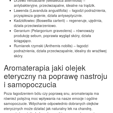
Drzewo herbaciane (Melaleuca alternifolia) –
antybakteryjne, przeciwzapalne, idealne na trądzik.
Lawenda (Lavandula angustifolia) – łagodzi podrażnienia,
przyspiesza gojenie, działa antyseptycznie.
Kadzidłowiec (Boswellia carterii) – regeneruje, ujędrnia,
działa przeciwstarzeniowo.
Geranium (Pelargonium graveolens) – równoważy
produkcję sebum, poprawia wygląd skóry, działa
ściągająco.
Rumianek rzymski (Anthemis nobilis) – łagodzi
podrażnienia, działa przeciwzapalnie, idealny do wrażliwej
skóry.
Aromaterapia jaki olejek
eteryczny na poprawę nastroju
i samopoczucia
Poza łagodzeniem bólu czy poprawą snu, aromaterapia ma
również potężną moc wpływania na nasze emocje i ogólne
samopoczucie. Wdychanie odpowiednio dobranych olejków
eterycznych może działać jak naturalny lek na chandrę,