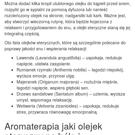
Można dodać kilka kropli ulubionego olejku do kąpieli przed snem,
rozpylić go w sypialni za pomocą dyfuzora lub nanieść
rozcieńczony olejek na skronie, nadgarstki lub kark. Ważne jest,
aby stworzyć wieczorną rutynę, która będzie kojarzona z
relaksem i przygotowaniem do snu, a olejki eteryczne staną się jej
integralną częścią.
Oto lista olejków eterycznych, które są szczególnie polecane do
poprawy jakości snu i wspierania relaksacji:
Lawenda (Lavandula angustifolia) – uspokaja, redukuje
napięcie, ułatwia zasypianie.
Rumianek rzymski (Anthemis nobilis) – łagodzi niepokój,
wycisza emocje, przynosi ulgę.
Majeranek (Origanum majorana) – rozluźnia mięśnie,
łagodzi napięcie, wspiera głęboki sen.
Drzewo sandałowe (Santalum album) – uziemia, wycisza
umysł, wspomaga relaksację.
Wetiweria (Vetiveria zizanioides) – uspokaja, redukuje
stres, przywraca równowagę emocjonalną.
Aromaterapia jaki olejek