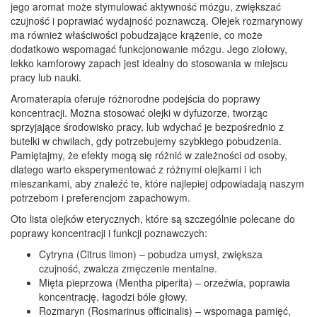
jego aromat może stymulować aktywność mózgu, zwiększać
czujność i poprawiać wydajność poznawczą. Olejek rozmarynowy
ma również właściwości pobudzające krążenie, co może
dodatkowo wspomagać funkcjonowanie mózgu. Jego ziołowy,
lekko kamforowy zapach jest idealny do stosowania w miejscu
pracy lub nauki.
Aromaterapia oferuje różnorodne podejścia do poprawy
koncentracji. Można stosować olejki w dyfuzorze, tworząc
sprzyjające środowisko pracy, lub wdychać je bezpośrednio z
butelki w chwilach, gdy potrzebujemy szybkiego pobudzenia.
Pamiętajmy, że efekty mogą się różnić w zależności od osoby,
dlatego warto eksperymentować z różnymi olejkami i ich
mieszankami, aby znaleźć te, które najlepiej odpowiadają naszym
potrzebom i preferencjom zapachowym.
Oto lista olejków eterycznych, które są szczególnie polecane do
poprawy koncentracji i funkcji poznawczych:
Cytryna (Citrus limon) – pobudza umysł, zwiększa
czujność, zwalcza zmęczenie mentalne.
Mięta pieprzowa (Mentha piperita) – orzeźwia, poprawia
koncentrację, łagodzi bóle głowy.
Rozmaryn (Rosmarinus officinalis) – wspomaga pamięć,