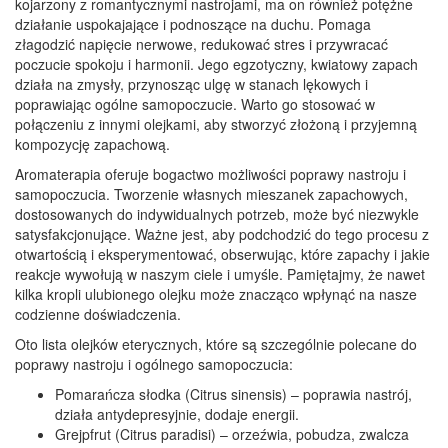
kojarzony z romantycznymi nastrojami, ma on również potężne
działanie uspokajające i podnoszące na duchu. Pomaga
złagodzić napięcie nerwowe, redukować stres i przywracać
poczucie spokoju i harmonii. Jego egzotyczny, kwiatowy zapach
działa na zmysły, przynosząc ulgę w stanach lękowych i
poprawiając ogólne samopoczucie. Warto go stosować w
połączeniu z innymi olejkami, aby stworzyć złożoną i przyjemną
kompozycję zapachową.
Aromaterapia oferuje bogactwo możliwości poprawy nastroju i
samopoczucia. Tworzenie własnych mieszanek zapachowych,
dostosowanych do indywidualnych potrzeb, może być niezwykle
satysfakcjonujące. Ważne jest, aby podchodzić do tego procesu z
otwartością i eksperymentować, obserwując, które zapachy i jakie
reakcje wywołują w naszym ciele i umyśle. Pamiętajmy, że nawet
kilka kropli ulubionego olejku może znacząco wpłynąć na nasze
codzienne doświadczenia.
Oto lista olejków eterycznych, które są szczególnie polecane do
poprawy nastroju i ogólnego samopoczucia:
Pomarańcza słodka (Citrus sinensis) – poprawia nastrój,
działa antydepresyjnie, dodaje energii.
Grejpfrut (Citrus paradisi) – orzeźwia, pobudza, zwalcza