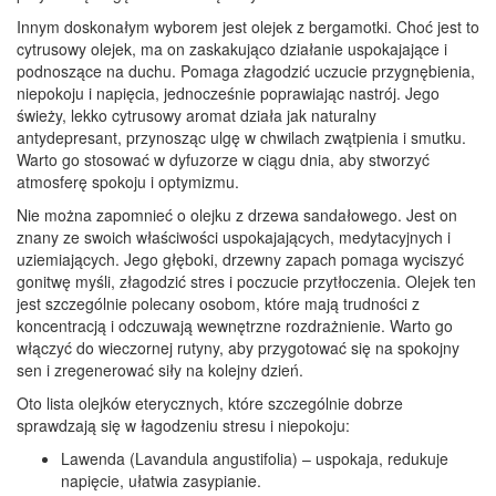
Innym doskonałym wyborem jest olejek z bergamotki. Choć jest to
cytrusowy olejek, ma on zaskakująco działanie uspokajające i
podnoszące na duchu. Pomaga złagodzić uczucie przygnębienia,
niepokoju i napięcia, jednocześnie poprawiając nastrój. Jego
świeży, lekko cytrusowy aromat działa jak naturalny
antydepresant, przynosząc ulgę w chwilach zwątpienia i smutku.
Warto go stosować w dyfuzorze w ciągu dnia, aby stworzyć
atmosferę spokoju i optymizmu.
Nie można zapomnieć o olejku z drzewa sandałowego. Jest on
znany ze swoich właściwości uspokajających, medytacyjnych i
uziemiających. Jego głęboki, drzewny zapach pomaga wyciszyć
gonitwę myśli, złagodzić stres i poczucie przytłoczenia. Olejek ten
jest szczególnie polecany osobom, które mają trudności z
koncentracją i odczuwają wewnętrzne rozdrażnienie. Warto go
włączyć do wieczornej rutyny, aby przygotować się na spokojny
sen i zregenerować siły na kolejny dzień.
Oto lista olejków eterycznych, które szczególnie dobrze
sprawdzają się w łagodzeniu stresu i niepokoju:
Lawenda (Lavandula angustifolia) – uspokaja, redukuje
napięcie, ułatwia zasypianie.