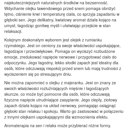
najskuteczniejszych naturalnych środków na bezsenność.
Wdychanie olejku lawendowego przed snem pomaga obniżyć
tętno, ciśnienie krwi i temperaturę ciała, co sprzyja zapadaniu w
głęboki sen. Jego delikatny, kwiatowy aromat działa kojąco na
umysł, łagodząc gonitwę myśli i ułatwiając przejście w stan
relaksacji.
Kolejnym doskonałym wyborem jest olejek z rumianku
rzymskiego. Jest on ceniony za swoje właściwości uspokajające,
łagodzące i przeciwlękowe. Pomaga on wyciszyć rozbudzone
emocje, zredukować napięcie nerwowe i przygotować ciało do
odpoczynku. Jego łagodny, lekko słodki zapach jest idealny dla
osób, które odczuwają niepokój przed snem lub mają trudności z
wyciszeniem się po stresującym dniu.
Nie można zapomnieć o olejku z majeranku. Jest on znany ze
swoich właściwości rozluźniających mięśnie i łagodzących
skurcze, co może być pomocne dla osób, które odczuwają
fizyczne napięcie utrudniające zasypianie. Jego ciepły, ziołowy
zapach działa kojąco na układ nerwowy, pomagając osiągnąć
głęboki stan relaksu i spokoju. Warto go zastosować w połączeniu
z innymi olejkami uspokajającymi dla wzmocnienia efektu.
Aromaterapia na sen i relaks może przybierać różne formy.