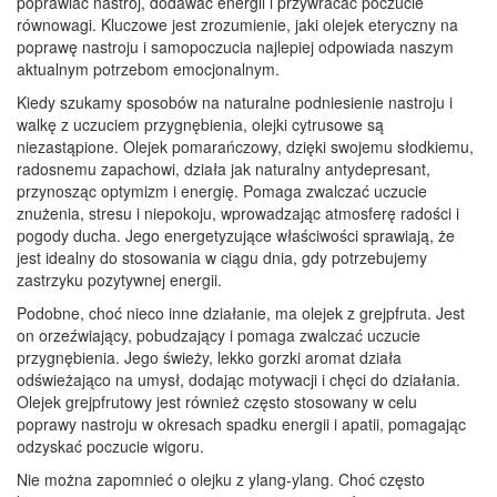
poprawiać nastrój, dodawać energii i przywracać poczucie
równowagi. Kluczowe jest zrozumienie, jaki olejek eteryczny na
poprawę nastroju i samopoczucia najlepiej odpowiada naszym
aktualnym potrzebom emocjonalnym.
Kiedy szukamy sposobów na naturalne podniesienie nastroju i
walkę z uczuciem przygnębienia, olejki cytrusowe są
niezastąpione. Olejek pomarańczowy, dzięki swojemu słodkiemu,
radosnemu zapachowi, działa jak naturalny antydepresant,
przynosząc optymizm i energię. Pomaga zwalczać uczucie
znużenia, stresu i niepokoju, wprowadzając atmosferę radości i
pogody ducha. Jego energetyzujące właściwości sprawiają, że
jest idealny do stosowania w ciągu dnia, gdy potrzebujemy
zastrzyku pozytywnej energii.
Podobne, choć nieco inne działanie, ma olejek z grejpfruta. Jest
on orzeźwiający, pobudzający i pomaga zwalczać uczucie
przygnębienia. Jego świeży, lekko gorzki aromat działa
odświeżająco na umysł, dodając motywacji i chęci do działania.
Olejek grejpfrutowy jest również często stosowany w celu
poprawy nastroju w okresach spadku energii i apatii, pomagając
odzyskać poczucie wigoru.
Nie można zapomnieć o olejku z ylang-ylang. Choć często