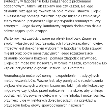
skuteczny w łagodzeniu bólu związanego z problemami
oddechowymi, takimi jak zatkany nos czy kaszel, ale jego
działanie rozciąga się również na bóle mięśni i stawów. Olejek
eukaliptusowy pomaga rozluźnić napięte mięśnie i zmniejszyć
stany zapalne, przynosząc ulgę w przypadku reumatyzmu czy
artretyzmu. Jego świeży, kamforowy zapach dodatkowo działa
odświeżająco i pobudzająco.
Warto również zwrócić uwagę na olejek imbirowy. Znany ze
swoich właściwości rozgrzewających i przeciwzapalnych, olejek
imbirowy jest doskonałym wyborem w łagodzeniu bólu stawów,
mięśni oraz bólów menstruacyjnych. Jego rozgrzewające
działanie poprawia krążenie i pomaga złagodzić sztywność.
Olejek ten może być stosowany w formie masażu, kompresów lub
kąpieli, przynosząc głębokie uczucie ulgi i komfortu.
Aromaterapia może być cennym uzupełnieniem tradycyjnych
metod leczenia bólu. Ważne jest, aby pamiętać o rozcieńczaniu
olejków eterycznych z olejem bazowym, takim jak olej kokosowy,
migdałowy czy jojoba, przed nałożeniem na skórę, aby uniknąć
podrażnień. Stosowanie olejków w formie inhalacji może również
przynieść ulgę w niektórych dolegliwościach, na przykład w
przypadku bólów głowy spowodowanych napięciem.