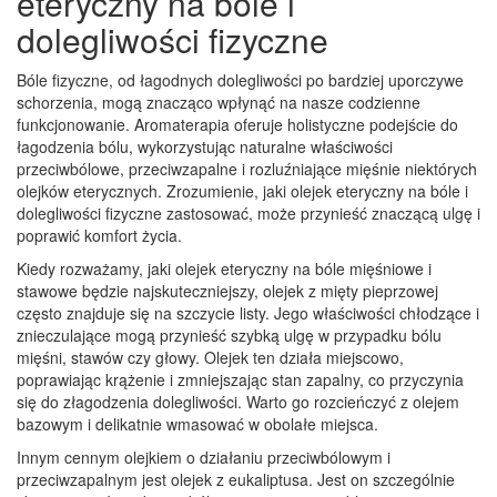
eteryczny na bóle i
dolegliwości fizyczne
Bóle fizyczne, od łagodnych dolegliwości po bardziej uporczywe
schorzenia, mogą znacząco wpłynąć na nasze codzienne
funkcjonowanie. Aromaterapia oferuje holistyczne podejście do
łagodzenia bólu, wykorzystując naturalne właściwości
przeciwbólowe, przeciwzapalne i rozluźniające mięśnie niektórych
olejków eterycznych. Zrozumienie, jaki olejek eteryczny na bóle i
dolegliwości fizyczne zastosować, może przynieść znaczącą ulgę i
poprawić komfort życia.
Kiedy rozważamy, jaki olejek eteryczny na bóle mięśniowe i
stawowe będzie najskuteczniejszy, olejek z mięty pieprzowej
często znajduje się na szczycie listy. Jego właściwości chłodzące i
znieczulające mogą przynieść szybką ulgę w przypadku bólu
mięśni, stawów czy głowy. Olejek ten działa miejscowo,
poprawiając krążenie i zmniejszając stan zapalny, co przyczynia
się do złagodzenia dolegliwości. Warto go rozcieńczyć z olejem
bazowym i delikatnie wmasować w obolałe miejsca.
Innym cennym olejkiem o działaniu przeciwbólowym i
przeciwzapalnym jest olejek z eukaliptusa. Jest on szczególnie