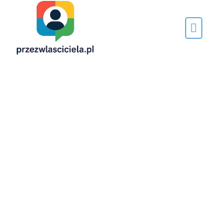
Napisane
przez…