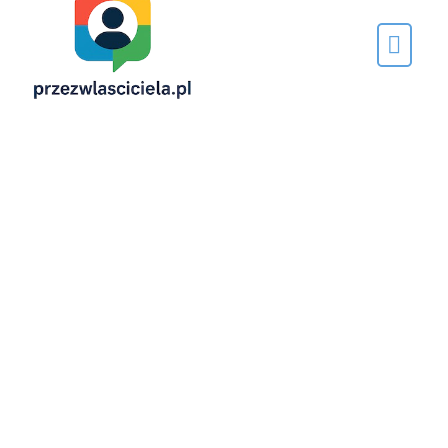
Napisane
przez…