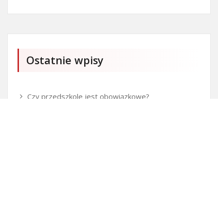
Ostatnie wpisy
Czy przedszkole jest obowiązkowe?
Kto może ubiegać się o patent?
Patent na ile lat?
Części silnikowe do aut koreańskich
Ile kostki brukowej o grubości 6 cm zmieści się na
standardowej europalecie?
Personalizowane prezenty na Dzień Dziecka