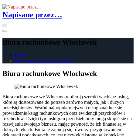
Skip
to
Napisane przez…
the
content
Primary
Menu
Biura rachunkowe Włocławek
Home
Biura rachunkowe Włocławek
Biura rachunkowe Włocławek
Biura rachunkowe we Włocławku oferują szeroki wachlarz usług,
które są dostosowane do potrzeb zarówno małych, jak i dużych
przedsiębiorstw. Wśród najpopularniejszych usług znajduje się
prowadzenie ksiąg rachunkowych oraz ewidencji przychodów i
rozchodów. Dzięki tym usługom przedsiębiorcy mogą skupić się na
rozwijaniu swojego biznesu, mając pewność, że ich finanse są w
dobrych rękach. Biura te zajmują się również przygotowaniem
deklaracji podatkowych, co jest niezwykle istotne w kontekście