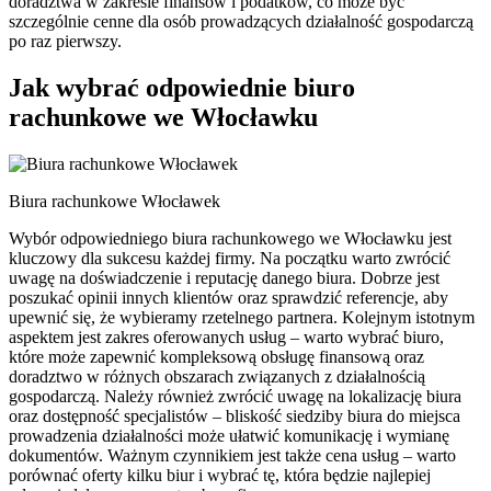
doradztwa w zakresie finansów i podatków, co może być
szczególnie cenne dla osób prowadzących działalność gospodarczą
po raz pierwszy.
Jak wybrać odpowiednie biuro
rachunkowe we Włocławku
Biura rachunkowe Włocławek
Wybór odpowiedniego biura rachunkowego we Włocławku jest
kluczowy dla sukcesu każdej firmy. Na początku warto zwrócić
uwagę na doświadczenie i reputację danego biura. Dobrze jest
poszukać opinii innych klientów oraz sprawdzić referencje, aby
upewnić się, że wybieramy rzetelnego partnera. Kolejnym istotnym
aspektem jest zakres oferowanych usług – warto wybrać biuro,
które może zapewnić kompleksową obsługę finansową oraz
doradztwo w różnych obszarach związanych z działalnością
gospodarczą. Należy również zwrócić uwagę na lokalizację biura
oraz dostępność specjalistów – bliskość siedziby biura do miejsca
prowadzenia działalności może ułatwić komunikację i wymianę
dokumentów. Ważnym czynnikiem jest także cena usług – warto
porównać oferty kilku biur i wybrać tę, która będzie najlepiej