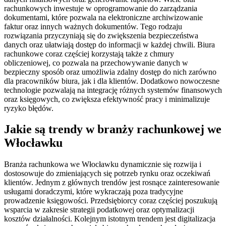
rachunkowych inwestuje w oprogramowanie do zarządzania
dokumentami, które pozwala na elektroniczne archiwizowanie
faktur oraz innych ważnych dokumentów. Tego rodzaju
rozwiązania przyczyniają się do zwiększenia bezpieczeństwa
danych oraz ułatwiają dostęp do informacji w każdej chwili. Biura
rachunkowe coraz częściej korzystają także z chmury
obliczeniowej, co pozwala na przechowywanie danych w
bezpieczny sposób oraz umożliwia zdalny dostęp do nich zarówno
dla pracowników biura, jak i dla klientów. Dodatkowo nowoczesne
technologie pozwalają na integrację różnych systemów finansowych
oraz księgowych, co zwiększa efektywność pracy i minimalizuje
ryzyko błędów.
Jakie są trendy w branży rachunkowej we
Włocławku
Branża rachunkowa we Włocławku dynamicznie się rozwija i
dostosowuje do zmieniających się potrzeb rynku oraz oczekiwań
klientów. Jednym z głównych trendów jest rosnące zainteresowanie
usługami doradczymi, które wykraczają poza tradycyjne
prowadzenie księgowości. Przedsiębiorcy coraz częściej poszukują
wsparcia w zakresie strategii podatkowej oraz optymalizacji
kosztów działalności. Kolejnym istotnym trendem jest digitalizacja