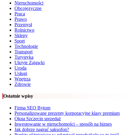
Nieruchomości
Obcojęzyczne
Praca
Prawo
Przemysł
Rolnictwo
Sklepy
Sport
Technologie
Transport
Turystyka
Ukryte Zajawki
Uroda
Usługi
Wnętrza
Zdrowie
Ostatnie wpisy
Firma SEO Bytom
Personalizowane prezenty korporacyjne klasy premium
Okna Szczecin sprzedaż
Inwestowanie w nieruchomości – sposób na biznes
Jak dobrze nagrać saksofon?
Punkty różnicujące w rekrutacji przedszkole co to jest?