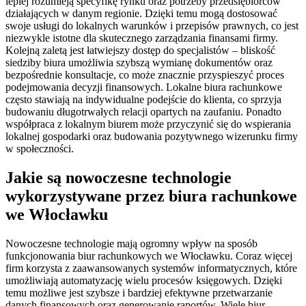
lepiej rozumieją specyfikę rynku oraz potrzeby przedsiębiorców
działających w danym regionie. Dzięki temu mogą dostosować
swoje usługi do lokalnych warunków i przepisów prawnych, co jest
niezwykle istotne dla skutecznego zarządzania finansami firmy.
Kolejną zaletą jest łatwiejszy dostęp do specjalistów – bliskość
siedziby biura umożliwia szybszą wymianę dokumentów oraz
bezpośrednie konsultacje, co może znacznie przyspieszyć proces
podejmowania decyzji finansowych. Lokalne biura rachunkowe
często stawiają na indywidualne podejście do klienta, co sprzyja
budowaniu długotrwałych relacji opartych na zaufaniu. Ponadto
współpraca z lokalnym biurem może przyczynić się do wspierania
lokalnej gospodarki oraz budowania pozytywnego wizerunku firmy
w społeczności.
Jakie są nowoczesne technologie
wykorzystywane przez biura rachunkowe
we Włocławku
Nowoczesne technologie mają ogromny wpływ na sposób
funkcjonowania biur rachunkowych we Włocławku. Coraz więcej
firm korzysta z zaawansowanych systemów informatycznych, które
umożliwiają automatyzację wielu procesów księgowych. Dzięki
temu możliwe jest szybsze i bardziej efektywne przetwarzanie
danych finansowych oraz generowanie raportów. Wiele biur