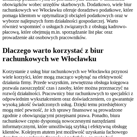
obowiązków wobec urzędów skarbowych. Dodatkowo, wiele biur
rachunkowych we Włocławku oferuje doradztwo podatkowe, które
pomaga klientom w optymalizacji obciążeń podatkowych oraz w
wyborze najlepszych form działalności gospodarczej. Warto
również wspomnieć o usługach związanych z obsługą kadrowo-
płacową, które obejmują m.in. sporządzanie list płac oraz
prowadzenie akt osobowych pracowników.
Dlaczego warto korzystać z biur
rachunkowych we Włocławku
Korzystanie z usług biur rachunkowych we Włocławku przynosi
wiele korzyści, które mogą znacząco wpłynąć na efektywność
działania firmy. Przede wszystkim, zewnętrzna obsługa księgowa
pozwala zaoszczędzić czas i zasoby, które można przeznaczyć na
rozwój działalności. Pracownicy biur rachunkowych to specjaliści z
odpowiednim wykształceniem oraz doświadczeniem, co gwarantuje
wysoką jakość świadczonych usług. Dzięki temu przedsiębiorcy
mogą mieć pewność, że ich sprawy finansowe są prowadzone
zgodnie z obowiązującymi przepisami prawa. Ponadto, biura
rachunkowe często dysponują nowoczesnymi narzędziami
informatycznymi, które umożliwiają szybką i efektywną obsługę
klientów. Kolejnym atutem jest możliwość uzyskania fachowego