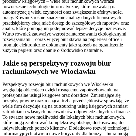
procesów księgowych – wiele biur rachunkowych wdraża
nowoczesne technologie informatyczne, które pozwalają na
automatyzację wielu czynności oraz zwiększenie efektywności
pracy. Również rośnie znaczenie analizy danych finansowych –
przedsiębiorcy chcą mieć dostęp do szczegółowych raportów oraz
analiz, które pomogą im podejmować lepsze decyzje biznesowe.
Warto również zauważyć wzrost zainteresowania ekologicznymi
rozwiązaniami – coraz więcej biur stawia na papierless office i
promuje elektroniczne dokumenty jako sposób na ograniczenie
zużycia papieru oraz dbanie o środowisko naturalne.
Jakie są perspektywy rozwoju biur
rachunkowych we Włocławku
Perspektywy rozwoju biur rachunkowych we Włocławku
wyglądają obiecująco dzięki rosnącemu zapotrzebowaniu na
profesjonalne usługi księgowe oraz doradcze. Zmieniające się
przepisy prawne oraz rosnąca liczba przedsiębiorstw sprawiają, że
wiele firm decyduje się na outsourcing usług księgowych zamiast
zatrudniania własnych pracowników odpowiedzialnych za finanse.
To stwarza nowe możliwości dla lokalnych biur rachunkowych,
które mogą zaoferować kompleksową obsługę dostosowaną do
indywidualnych potrzeb klientów. Dodatkowo rozwój technologii
informacyjnych otwiera nowe horyzonty dla branży – biura mogą