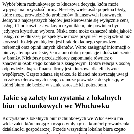
Wybór biura rachunkowego to kluczowa decyzja, która może
wpłynąć na przyszłość firmy. Niestety, wiele osób popełnia błędy,
które mogą prowadzić do problemów finansowych i prawnych.
Jednym z najczęstszych błędów jest kierowanie się wyłącznie ceną
usług. Choć koszt jest ważnym czynnikiem, nie powinien być
jedynym kryterium wyboru. Niska cena może oznaczać niską jakość
usług, co w dłuższej perspektywie może przynieść więcej szkód niż
korzyści. Kolejnym błędem jest brak dokładnego sprawdzenia
referencji oraz opinii innych klientów. Warto zasięgnąć informacji o
biurze, aby upewnić się, że ma ono dobrą reputację i doświadczenie
w branży. Niektórzy przedsiębiorcy zapominają również o
znaczeniu osobistego kontaktu z księgowym. Dobra relacja z osobą
odpowiedzialną za finanse firmy jest kluczowa dla efektywnej
współpracy. Często zdarza się także, że klienci nie zwracają uwagi
na zakres oferowanych usług, co może prowadzić do sytuacji, w
której biuro nie będzie w stanie sprostać ich potrzebom.
Jakie są zalety korzystania z lokalnych
biur rachunkowych we Włocławku
Korzystanie z lokalnych biur rachunkowych we Włocławku ma
wiele zalet, które mogą znacząco wpłynąć na komfort prowadzenia
działalności gospodarczej. Przede wszystkim lokalne biura często