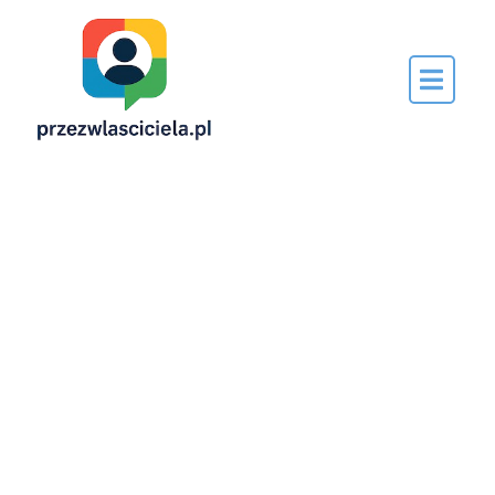
Napisane
przez…