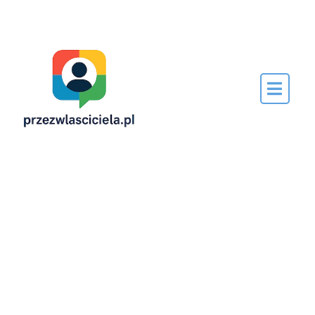
Napisane
przez…