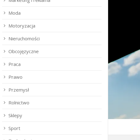
Marketing i reklama
Moda
Motoryzacja
Nieruchomości
Obcojęzyczne
Praca
Prawo
Przemysł
Rolnictwo
Sklepy
Sport