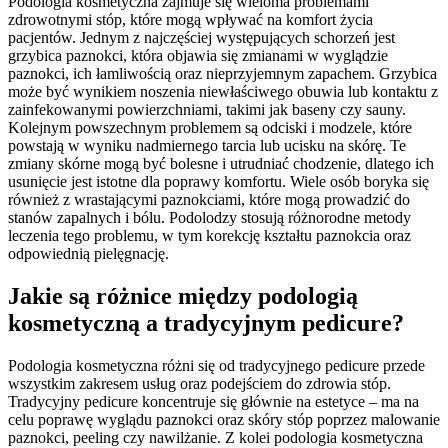
Podologia kosmetyczna zajmuje się wieloma problemami
zdrowotnymi stóp, które mogą wpływać na komfort życia
pacjentów. Jednym z najczęściej występujących schorzeń jest
grzybica paznokci, która objawia się zmianami w wyglądzie
paznokci, ich łamliwością oraz nieprzyjemnym zapachem. Grzybica
może być wynikiem noszenia niewłaściwego obuwia lub kontaktu z
zainfekowanymi powierzchniami, takimi jak baseny czy sauny.
Kolejnym powszechnym problemem są odciski i modzele, które
powstają w wyniku nadmiernego tarcia lub ucisku na skórę. Te
zmiany skórne mogą być bolesne i utrudniać chodzenie, dlatego ich
usunięcie jest istotne dla poprawy komfortu. Wiele osób boryka się
również z wrastającymi paznokciami, które mogą prowadzić do
stanów zapalnych i bólu. Podolodzy stosują różnorodne metody
leczenia tego problemu, w tym korekcję kształtu paznokcia oraz
odpowiednią pielęgnację.
Jakie są różnice między podologią
kosmetyczną a tradycyjnym pedicure?
Podologia kosmetyczna różni się od tradycyjnego pedicure przede
wszystkim zakresem usług oraz podejściem do zdrowia stóp.
Tradycyjny pedicure koncentruje się głównie na estetyce – ma na
celu poprawę wyglądu paznokci oraz skóry stóp poprzez malowanie
paznokci, peeling czy nawilżanie. Z kolei podologia kosmetyczna