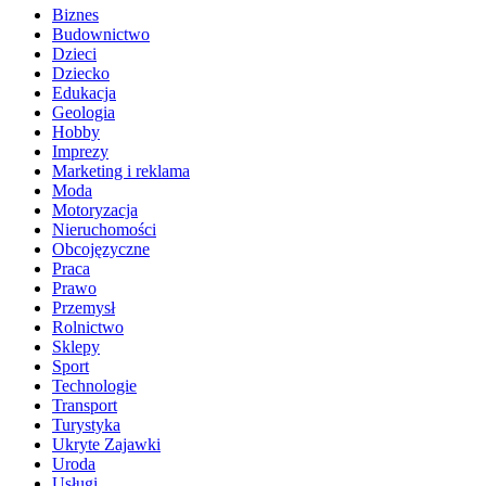
Biznes
Budownictwo
Dzieci
Dziecko
Edukacja
Geologia
Hobby
Imprezy
Marketing i reklama
Moda
Motoryzacja
Nieruchomości
Obcojęzyczne
Praca
Prawo
Przemysł
Rolnictwo
Sklepy
Sport
Technologie
Transport
Turystyka
Ukryte Zajawki
Uroda
Usługi