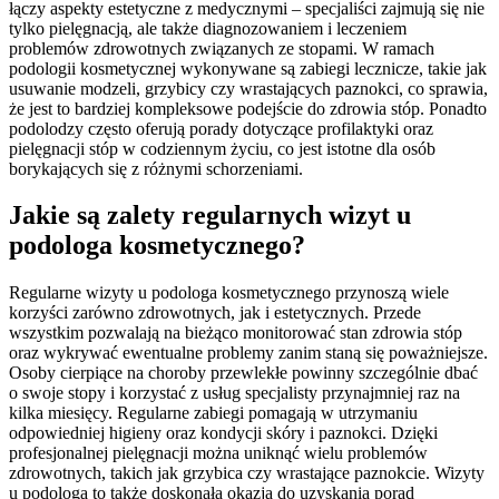
łączy aspekty estetyczne z medycznymi – specjaliści zajmują się nie
tylko pielęgnacją, ale także diagnozowaniem i leczeniem
problemów zdrowotnych związanych ze stopami. W ramach
podologii kosmetycznej wykonywane są zabiegi lecznicze, takie jak
usuwanie modzeli, grzybicy czy wrastających paznokci, co sprawia,
że jest to bardziej kompleksowe podejście do zdrowia stóp. Ponadto
podolodzy często oferują porady dotyczące profilaktyki oraz
pielęgnacji stóp w codziennym życiu, co jest istotne dla osób
borykających się z różnymi schorzeniami.
Jakie są zalety regularnych wizyt u
podologa kosmetycznego?
Regularne wizyty u podologa kosmetycznego przynoszą wiele
korzyści zarówno zdrowotnych, jak i estetycznych. Przede
wszystkim pozwalają na bieżąco monitorować stan zdrowia stóp
oraz wykrywać ewentualne problemy zanim staną się poważniejsze.
Osoby cierpiące na choroby przewlekłe powinny szczególnie dbać
o swoje stopy i korzystać z usług specjalisty przynajmniej raz na
kilka miesięcy. Regularne zabiegi pomagają w utrzymaniu
odpowiedniej higieny oraz kondycji skóry i paznokci. Dzięki
profesjonalnej pielęgnacji można uniknąć wielu problemów
zdrowotnych, takich jak grzybica czy wrastające paznokcie. Wizyty
u podologa to także doskonała okazja do uzyskania porad