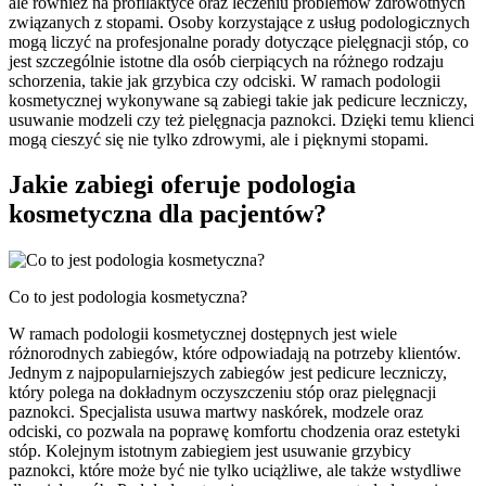
ale również na profilaktyce oraz leczeniu problemów zdrowotnych
związanych z stopami. Osoby korzystające z usług podologicznych
mogą liczyć na profesjonalne porady dotyczące pielęgnacji stóp, co
jest szczególnie istotne dla osób cierpiących na różnego rodzaju
schorzenia, takie jak grzybica czy odciski. W ramach podologii
kosmetycznej wykonywane są zabiegi takie jak pedicure leczniczy,
usuwanie modzeli czy też pielęgnacja paznokci. Dzięki temu klienci
mogą cieszyć się nie tylko zdrowymi, ale i pięknymi stopami.
Jakie zabiegi oferuje podologia
kosmetyczna dla pacjentów?
Co to jest podologia kosmetyczna?
W ramach podologii kosmetycznej dostępnych jest wiele
różnorodnych zabiegów, które odpowiadają na potrzeby klientów.
Jednym z najpopularniejszych zabiegów jest pedicure leczniczy,
który polega na dokładnym oczyszczeniu stóp oraz pielęgnacji
paznokci. Specjalista usuwa martwy naskórek, modzele oraz
odciski, co pozwala na poprawę komfortu chodzenia oraz estetyki
stóp. Kolejnym istotnym zabiegiem jest usuwanie grzybicy
paznokci, które może być nie tylko uciążliwe, ale także wstydliwe