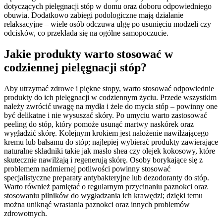
dotyczących pielęgnacji stóp w domu oraz doboru odpowiedniego
obuwia. Dodatkowo zabiegi podologiczne mają działanie
relaksacyjne – wiele osób odczuwa ulgę po usunięciu modzeli czy
odcisków, co przekłada się na ogólne samopoczucie.
Jakie produkty warto stosować w
codziennej pielęgnacji stóp?
Aby utrzymać zdrowe i piękne stopy, warto stosować odpowiednie
produkty do ich pielęgnacji w codziennym życiu. Przede wszystkim
należy zwrócić uwagę na mydła i żele do mycia stóp – powinny one
być delikatne i nie wysuszać skóry. Po umyciu warto zastosować
peeling do stóp, który pomoże usunąć martwy naskórek oraz
wygładzić skórę. Kolejnym krokiem jest nałożenie nawilżającego
kremu lub balsamu do stóp; najlepiej wybierać produkty zawierające
naturalne składniki takie jak masło shea czy olejek kokosowy, które
skutecznie nawilżają i regenerują skórę. Osoby borykające się z
problemem nadmiernej potliwości powinny stosować
specjalistyczne preparaty antybakteryjne lub dezodoranty do stóp.
Warto również pamiętać o regularnym przycinaniu paznokci oraz
stosowaniu pilników do wygładzania ich krawędzi; dzięki temu
można uniknąć wrastania paznokci oraz innych problemów
zdrowotnych.