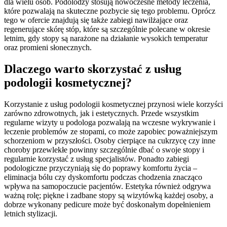
dla wielu osób. Podolodzy stosują nowoczesne metody leczenia,
które pozwalają na skuteczne pozbycie się tego problemu. Oprócz
tego w ofercie znajdują się także zabiegi nawilżające oraz
regenerujące skórę stóp, które są szczególnie polecane w okresie
letnim, gdy stopy są narażone na działanie wysokich temperatur
oraz promieni słonecznych.
Dlaczego warto skorzystać z usług
podologii kosmetycznej?
Korzystanie z usług podologii kosmetycznej przynosi wiele korzyści
zarówno zdrowotnych, jak i estetycznych. Przede wszystkim
regularne wizyty u podologa pozwalają na wczesne wykrywanie i
leczenie problemów ze stopami, co może zapobiec poważniejszym
schorzeniom w przyszłości. Osoby cierpiące na cukrzycę czy inne
choroby przewlekłe powinny szczególnie dbać o swoje stopy i
regularnie korzystać z usług specjalistów. Ponadto zabiegi
podologiczne przyczyniają się do poprawy komfortu życia –
eliminacja bólu czy dyskomfortu podczas chodzenia znacząco
wpływa na samopoczucie pacjentów. Estetyka również odgrywa
ważną rolę; piękne i zadbane stopy są wizytówką każdej osoby, a
dobrze wykonany pedicure może być doskonałym dopełnieniem
letnich stylizacji.