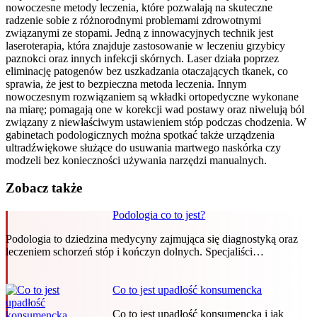
nowoczesne metody leczenia, które pozwalają na skuteczne
radzenie sobie z różnorodnymi problemami zdrowotnymi
związanymi ze stopami. Jedną z innowacyjnych technik jest
laseroterapia, która znajduje zastosowanie w leczeniu grzybicy
paznokci oraz innych infekcji skórnych. Laser działa poprzez
eliminację patogenów bez uszkadzania otaczających tkanek, co
sprawia, że jest to bezpieczna metoda leczenia. Innym
nowoczesnym rozwiązaniem są wkładki ortopedyczne wykonane
na miarę; pomagają one w korekcji wad postawy oraz niwelują ból
związany z niewłaściwym ustawieniem stóp podczas chodzenia. W
gabinetach podologicznych można spotkać także urządzenia
ultradźwiękowe służące do usuwania martwego naskórka czy
modzeli bez konieczności używania narzędzi manualnych.
Zobacz także
Podologia co to jest?
Podologia to dziedzina medycyny zajmująca się diagnostyką oraz
leczeniem schorzeń stóp i kończyn dolnych. Specjaliści…
Co to jest upadłość konsumencka
Co to jest upadłość konsumencka i jak