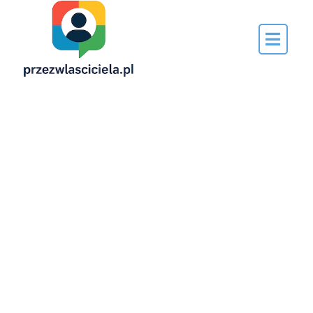
Napisane
przez…