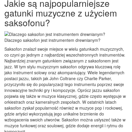
Jakie są najpopularniejsze
gatunki muzyczne z użyciem
saksofonu?
Dlaczego saksofon jest instrumentem drewnianym?
Saksofon znalazł swoje miejsce w wielu gatunkach muzycznych,
co czyni go jednym z najbardziej wszechstronnych instrumentów.
Najbardziej znanym gatunkiem związanym z saksofonem jest
jazz. W tym stylu muzycznym saksofon odgrywa kluczową rolę
jako instrument solowy oraz akompaniujący. Wiele legendarnych
postaci jazzu, takich jak John Coltrane czy Charlie Parker,
przyczyniło się do popularyzacji tego instrumentu poprzez swoje
innowacyjne techniki gry i kompozycje. Oprócz jazzu saksofon
pojawia się także w muzyce klasycznej, gdzie często występuje w
orkiestrach oraz kameralnych zespołach. W ostatnich latach
saksofon zyskał popularność również w muzyce pop i rockowej,
gdzie artyści wykorzystują jego unikalne brzmienie do
wzbogacenia swoich utworów. Saksofon można usłyszeć także w
muzyce funkowej oraz soulowej, gdzie dodaje energii i rytmu do
kompozycji.