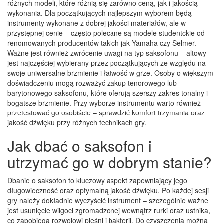
różnych modeli, które różnią się zarówno ceną, jak i jakością
wykonania. Dla początkujących najlepszym wyborem będą
instrumenty wykonane z dobrej jakości materiałów, ale w
przystępnej cenie – często polecane są modele studentckie od
renomowanych producentów takich jak Yamaha czy Selmer.
Ważne jest również zwrócenie uwagi na typ saksofonu – altowy
jest najczęściej wybierany przez początkujących ze względu na
swoje uniwersalne brzmienie i łatwość w grze. Osoby o większym
doświadczeniu mogą rozważyć zakup tenorowego lub
barytonowego saksofonu, które oferują szerszy zakres tonalny i
bogatsze brzmienie. Przy wyborze instrumentu warto również
przetestować go osobiście – sprawdzić komfort trzymania oraz
jakość dźwięku przy różnych technikach gry.
Jak dbać o saksofon i
utrzymać go w dobrym stanie?
Dbanie o saksofon to kluczowy aspekt zapewniający jego
długowieczność oraz optymalną jakość dźwięku. Po każdej sesji
gry należy dokładnie wyczyścić instrument – szczególnie ważne
jest usunięcie wilgoci zgromadzonej wewnątrz rurki oraz ustnika,
co zapobiega rozwojowi pleśni i bakterii. Do czyszczenia można