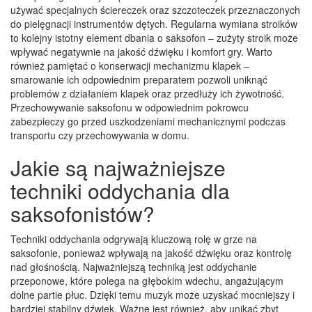
używać specjalnych ściereczek oraz szczoteczek przeznaczonych
do pielęgnacji instrumentów dętych. Regularna wymiana stroików
to kolejny istotny element dbania o saksofon – zużyty stroik może
wpływać negatywnie na jakość dźwięku i komfort gry. Warto
również pamiętać o konserwacji mechanizmu klapek –
smarowanie ich odpowiednim preparatem pozwoli uniknąć
problemów z działaniem klapek oraz przedłuży ich żywotność.
Przechowywanie saksofonu w odpowiednim pokrowcu
zabezpieczy go przed uszkodzeniami mechanicznymi podczas
transportu czy przechowywania w domu.
Jakie są najważniejsze
techniki oddychania dla
saksofonistów?
Techniki oddychania odgrywają kluczową rolę w grze na
saksofonie, ponieważ wpływają na jakość dźwięku oraz kontrolę
nad głośnością. Najważniejszą techniką jest oddychanie
przeponowe, które polega na głębokim wdechu, angażującym
dolne partie płuc. Dzięki temu muzyk może uzyskać mocniejszy i
bardziej stabilny dźwięk. Ważne jest również, aby unikać zbyt