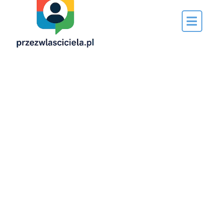
Napisane
przez…