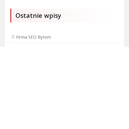
Ostatnie wpisy
Firma SEO Bytom
Personalizowane prezenty korporacyjne klasy
premium
Okna Szczecin sprzedaż
Inwestowanie w nieruchomości – sposób na biznes
Jak dobrze nagrać saksofon?
Punkty różnicujące w rekrutacji przedszkole co to
jest?
Gdzie kupować ubrania dla puszystych?