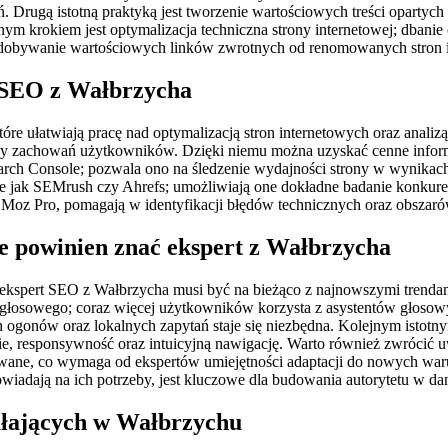
 Drugą istotną praktyką jest tworzenie wartościowych treści opartyc
nym krokiem jest optymalizacja techniczna strony internetowej; dban
zdobywanie wartościowych linków zwrotnych od renomowanych stron i
a SEO z Wałbrzycha
óre ułatwiają pracę nad optymalizacją stron internetowych oraz anali
zy zachowań użytkowników. Dzięki niemu można uzyskać cenne informa
earch Console; pozwala ono na śledzenie wydajności strony w wynikac
 jak SEMrush czy Ahrefs; umożliwiają one dokładne badanie konkurenc
y Moz Pro, pomagają w identyfikacji błędów technicznych oraz obsza
re powinien znać ekspert z Wałbrzycha
ekspert SEO z Wałbrzycha musi być na bieżąco z najnowszymi trendam
głosowego; coraz więcej użytkowników korzysta z asystentów głosowy
ich ogonów oraz lokalnych zapytań staje się niezbędna. Kolejnym isto
nie, responsywność oraz intuicyjną nawigację. Warto również zwrócić 
sowane, co wymaga od ekspertów umiejętności adaptacji do nowych wa
wiadają na ich potrzeby, jest kluczowe dla budowania autorytetu w dan
ałających w Wałbrzychu