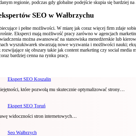
danym regionie, podczas gdy globalne podejście skupia się bardziej na 
a ekspertów SEO w Wałbrzychu
cujące i pełne możliwości. W miarę jak coraz więcej firm zdaje sobie
rośnie. Eksperci mają możliwość pracy zarówno w agencjach marketing
świadczenia można awansować na stanowiska menedżerskie lub kierown
ach wyszukiwarek stwarzają nowe wyzwania i możliwości nauki; eksp
zwijające się obszary takie jak content marketing czy social media m
coraz bardziej cenna na rynku pracy.
Ekspert SEO Koszalin
ejętności, które pozwolą mu skutecznie optymalizować strony…
Ekspert SEO Toruń
prawę widoczności stron internetowych…
Seo Wałbrzych