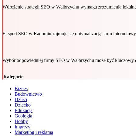
Wdrożenie strategii SEO w Wałbrzychu wymaga zrozumienia lokalneg
Ekspert SEO w Radomiu zajmuje się optymalizacją stron interneto
Wybór odpowiedniej firmy SEO w Wałbrzychu może być kluczowy d
Kategorie
Biznes
Budownictwo
Dzieci
Dziecko
Edukacja
Geologia
Hobby
Imprezy
Marketing i reklama