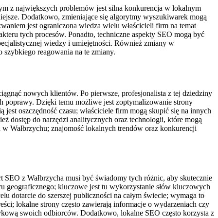
ym z największych problemów jest silna konkurencja w lokalnym
rudniejsze. Dodatkowo, zmieniające się algorytmy wyszukiwarek mogą
niem jest ograniczona wiedza wielu właścicieli firm na temat
rakteru tych procesów. Ponadto, techniczne aspekty SEO mogą być
ecjalistycznej wiedzy i umiejętności. Również zmiany w
o szybkiego reagowania na te zmiany.
ągnąć nowych klientów. Po pierwsze, profesjonalista z tej dziedziny
 poprawy. Dzięki temu możliwe jest zoptymalizowanie strony
jest oszczędność czasu; właściciele firm mogą skupić się na innych
ież dostęp do narzędzi analitycznych oraz technologii, które mogą
ku w Wałbrzychu; znajomość lokalnych trendów oraz konkurencji
ert SEO z Wałbrzycha musi być świadomy tych różnic, aby skutecznie
aru geograficznego; kluczowe jest tu wykorzystanie słów kluczowych
elu dotarcie do szerszej publiczności na całym świecie; wymaga to
ści; lokalne strony często zawierają informacje o wydarzeniach czy
ykową swoich odbiorców. Dodatkowo, lokalne SEO często korzysta z