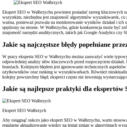
Ekspert SEO w Wałbrzychu powinien posiadać szereg kluczowych umi
wszystkim, niezbędna jest znajomość algorytmów wyszukiwarek, co 
ważna, ponieważ pozwala na monitorowanie wyników działań i ich op
spędzony na stronie. W Wałbrzychu, gdzie konkurencja może być z
znajomość narzędzi analitycznych, takich jak Google Analytics czy
Jakie są najczęstsze błędy popełniane pr
W pracy eksperta SEO w Wałbrzychu można zauważyć wiele typowych
odpowiedniej analizy słów kluczowych przed rozpoczęciem działań. E
branżach. Kolejnym błędem jest ignorowanie technicznych aspektów
użytkowników oraz ranking w wyszukiwarkach. Również nieaktualizow
kolejny powszechny błąd; eksperci często nie inwestują wystarczaj
Jakie są najlepsze praktyki dla ekspertó
Ekspert SEO Wałbrzych
Aby osiągnąć sukces jako ekspert SEO w Wałbrzychu, warto stosowa
regularne aktualizowanie wiedzy na temat zmian w algorytmach wy