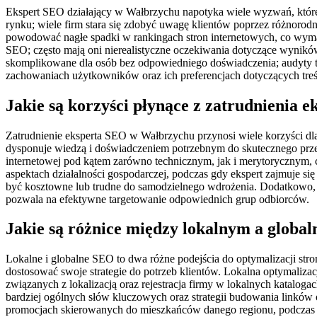
Ekspert SEO działający w Wałbrzychu napotyka wiele wyzwań, które
rynku; wiele firm stara się zdobyć uwagę klientów poprzez różnorodn
powodować nagłe spadki w rankingach stron internetowych, co wymag
SEO; często mają oni nierealistyczne oczekiwania dotyczące wynikó
skomplikowane dla osób bez odpowiedniego doświadczenia; audyty te
zachowaniach użytkowników oraz ich preferencjach dotyczących treś
Jakie są korzyści płynące z zatrudnienia
Zatrudnienie eksperta SEO w Wałbrzychu przynosi wiele korzyści dla
dysponuje wiedzą i doświadczeniem potrzebnym do skutecznego prz
internetowej pod kątem zarówno technicznym, jak i merytorycznym, c
aspektach działalności gospodarczej, podczas gdy ekspert zajmuje się
być kosztowne lub trudne do samodzielnego wdrożenia. Dodatkowo, e
pozwala na efektywne targetowanie odpowiednich grup odbiorców.
Jakie są różnice między lokalnym a glob
Lokalne i globalne SEO to dwa różne podejścia do optymalizacji str
dostosować swoje strategie do potrzeb klientów. Lokalna optymaliza
związanych z lokalizacją oraz rejestracja firmy w lokalnych katalog
bardziej ogólnych słów kluczowych oraz strategii budowania linków o
promocjach skierowanych do mieszkańców danego regionu, podczas 