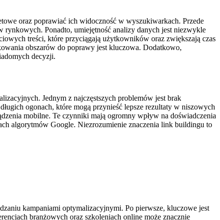
netowe oraz poprawiać ich widoczność w wyszukiwarkach. Przede
 rynkowych. Ponadto, umiejętność analizy danych jest niezwykle
iowych treści, które przyciągają użytkowników oraz zwiększają czas
ikowania obszarów do poprawy jest kluczowa. Dodatkowo,
iadomych decyzji.
izacyjnych. Jednym z najczęstszych problemów jest brak
 długich ogonach, które mogą przynieść lepsze rezultaty w niszowych
ządzenia mobilne. Te czynniki mają ogromny wpływ na doświadczenia
ach algorytmów Google. Niezrozumienie znaczenia link buildingu to
dzaniu kampaniami optymalizacyjnymi. Po pierwsze, kluczowe jest
rencjach branżowych oraz szkoleniach online może znacznie