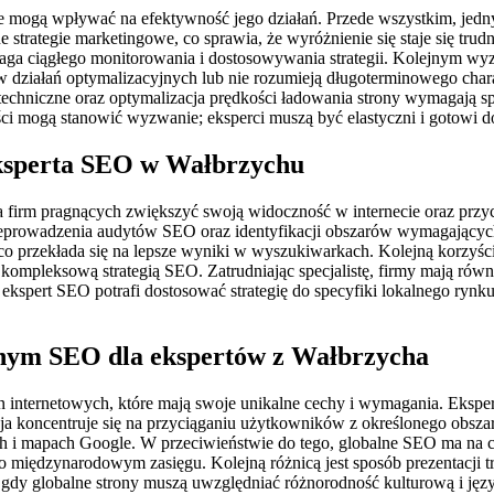
 mogą wpływać na efektywność jego działań. Przede wszystkim, jedn
e strategie marketingowe, co sprawia, że wyróżnienie się staje się t
a ciągłego monitorowania i dostosowywania strategii. Kolejnym wyzwa
w działań optymalizacyjnych lub nie rozumieją długoterminowego cha
chniczne oraz optymalizacja prędkości ładowania strony wymagają sp
ci mogą stanowić wyzwanie; eksperci muszą być elastyczni i gotowi d
 eksperta SEO w Wałbrzychu
 firm pragnących zwiększyć swoją widoczność w internecie oraz przyci
eprowadzenia audytów SEO oraz identyfikacji obszarów wymagających
o przekłada się na lepsze wyniki w wyszukiwarkach. Kolejną korzyścią 
 kompleksową strategią SEO. Zatrudniając specjalistę, firmy mają równ
kspert SEO potrafi dostosować strategię do specyfiki lokalnego ryn
alnym SEO dla ekspertów z Wałbrzycha
on internetowych, które mają swoje unikalne cechy i wymagania. Eksp
cja koncentruje się na przyciąganiu użytkowników z określonego obsz
ach i mapach Google. W przeciwieństwie do tego, globalne SEO ma na c
 międzynarodowym zasięgu. Kolejną różnicą jest sposób prezentacji tre
gdy globalne strony muszą uwzględniać różnorodność kulturową i jęz