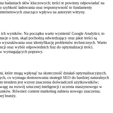
h na badaniach słów kluczowych; treści te powinny odpowiadać na
ie o szybkość ładowania oraz responsywność to fundamenty
nternetowych znacząco wpływa na autorytet witryny.
zą ich wyników. Na początku warto wymienić Google Analytics; to
cje o tym, skąd pochodzą odwiedzający oraz jakie treści są
h wyszukiwania oraz identyfikację problemów technicznych. Warto
ji oraz wybór odpowiednich fraz do optymalizacji treści.
rów wymagających poprawy.
i, które mogą wpłynąć na skuteczność działań optymalizacyjnych.
ch, co wymaga dostosowania strategii SEO do bardziej naturalnych
tnym trendem jest wzrost znaczenia doświadczeń użytkowników;
uwagę na rozwój sztucznej inteligencji i uczenia maszynowego w
runków. Również content marketing nabiera nowego znaczenia;
ej branży.