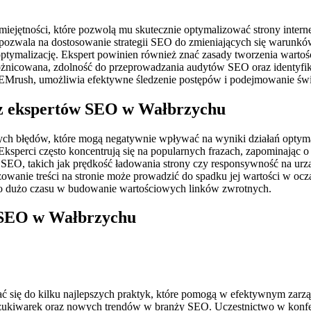
ejętności, które pozwolą mu skutecznie optymalizować strony inter
pozwala na dostosowanie strategii SEO do zmieniających się warunków
tymalizację. Ekspert powinien również znać zasady tworzenia wartośc
różnicowana, zdolność do przeprowadzania audytów SEO oraz identyf
 SEMrush, umożliwia efektywne śledzenie postępów i podejmowanie św
zez ekspertów SEO w Wałbrzychu
 błędów, które mogą negatywnie wpływać na wyniki działań optymal
ksperci często koncentrują się na popularnych frazach, zapominając o
 SEO, takich jak prędkość ładowania strony czy responsywność na ur
anie treści na stronie może prowadzić do spadku jej wartości w ocz
ąco dużo czasu w budowanie wartościowych linków zwrotnych.
w SEO w Wałbrzychu
ć się do kilku najlepszych praktyk, które pomogą w efektywnym zarzą
szukiwarek oraz nowych trendów w branży SEO. Uczestnictwo w konfe