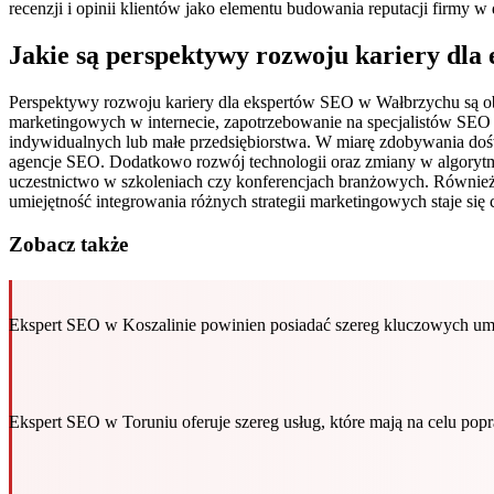
recenzji i opinii klientów jako elementu budowania reputacji firmy w 
Jakie są perspektywy rozwoju kariery dl
Perspektywy rozwoju kariery dla ekspertów SEO w Wałbrzychu są obie
marketingowych w internecie, zapotrzebowanie na specjalistów SEO 
indywidualnych lub małe przedsiębiorstwa. W miarę zdobywania do
agencje SEO. Dodatkowo rozwój technologii oraz zmiany w algorytm
uczestnictwo w szkoleniach czy konferencjach branżowych. Również ro
umiejętność integrowania różnych strategii marketingowych staje się 
Zobacz także
Ekspert SEO w Koszalinie powinien posiadać szereg kluczowych umi
Ekspert SEO w Toruniu oferuje szereg usług, które mają na celu po