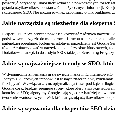
poszerzyć horyzonty i umożliwić wdrażanie nowoczesnych rozwiązań.
pytania użytkowników i dostarczać im użytecznych informacji. Kolej
skutecznego SEO. Nie można również zapominać o link buildingu; 
Jakie narzędzia są niezbędne dla ekspert
Ekspert SEO z Wałbrzycha powinien korzystać z różnych narzędzi, kt
podstawowe narzędzie do monitorowania ruchu na stronie oraz anali
najbardziej popularne. Kolejnym istotnym narzędziem jest Google S
również zainwestować w narzędzia do analizy słów kluczowych, takie
Dodatkowo, narzędzia do audytu SEO, takie jak Screaming Frog cz
Jakie są najważniejsze trendy w SEO, któ
W dynamicznie zmieniającym się świecie marketingu internetowego, 
Jednym z kluczowych trendów jest rosnące znaczenie wyszukiwania 
fraz i pytań. W związku z tym, optymalizacja treści pod kątem dług
Google coraz bardziej premiuje strony, które oferują szybkie ładowa
kontekście SEO; algorytmy Google stają się coraz bardziej zaawan
tworzenie wartościowych treści, które angażują użytkowników i odpo
Jakie są wyzwania dla ekspertów SEO dzi