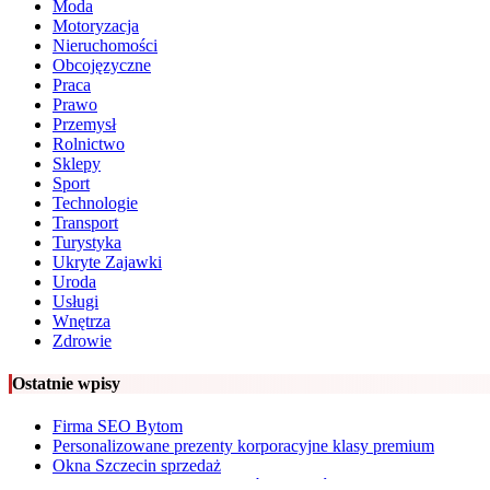
Moda
Motoryzacja
Nieruchomości
Obcojęzyczne
Praca
Prawo
Przemysł
Rolnictwo
Sklepy
Sport
Technologie
Transport
Turystyka
Ukryte Zajawki
Uroda
Usługi
Wnętrza
Zdrowie
Ostatnie wpisy
Firma SEO Bytom
Personalizowane prezenty korporacyjne klasy premium
Okna Szczecin sprzedaż
Inwestowanie w nieruchomości – sposób na biznes