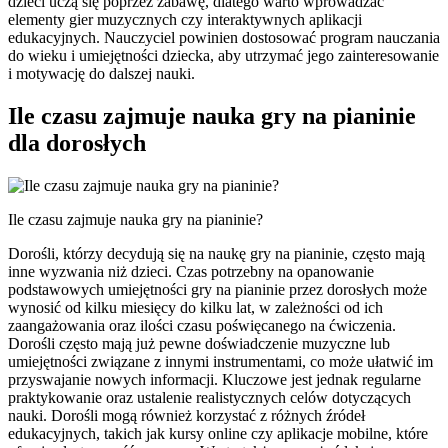
dzieci uczą się poprzez zabawę, dlatego warto wprowadzać
elementy gier muzycznych czy interaktywnych aplikacji
edukacyjnych. Nauczyciel powinien dostosować program nauczania
do wieku i umiejętności dziecka, aby utrzymać jego zainteresowanie
i motywację do dalszej nauki.
Ile czasu zajmuje nauka gry na pianinie
dla dorosłych
Ile czasu zajmuje nauka gry na pianinie?
Dorośli, którzy decydują się na naukę gry na pianinie, często mają
inne wyzwania niż dzieci. Czas potrzebny na opanowanie
podstawowych umiejętności gry na pianinie przez dorosłych może
wynosić od kilku miesięcy do kilku lat, w zależności od ich
zaangażowania oraz ilości czasu poświęcanego na ćwiczenia.
Dorośli często mają już pewne doświadczenie muzyczne lub
umiejętności związane z innymi instrumentami, co może ułatwić im
przyswajanie nowych informacji. Kluczowe jest jednak regularne
praktykowanie oraz ustalenie realistycznych celów dotyczących
nauki. Dorośli mogą również korzystać z różnych źródeł
edukacyjnych, takich jak kursy online czy aplikacje mobilne, które