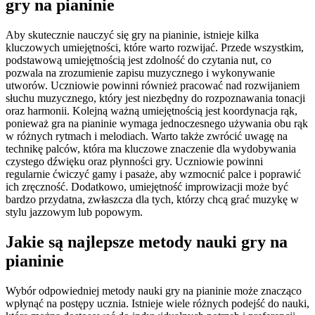
gry na pianinie
Aby skutecznie nauczyć się gry na pianinie, istnieje kilka
kluczowych umiejętności, które warto rozwijać. Przede wszystkim,
podstawową umiejętnością jest zdolność do czytania nut, co
pozwala na zrozumienie zapisu muzycznego i wykonywanie
utworów. Uczniowie powinni również pracować nad rozwijaniem
słuchu muzycznego, który jest niezbędny do rozpoznawania tonacji
oraz harmonii. Kolejną ważną umiejętnością jest koordynacja rąk,
ponieważ gra na pianinie wymaga jednoczesnego używania obu rąk
w różnych rytmach i melodiach. Warto także zwrócić uwagę na
technikę palców, która ma kluczowe znaczenie dla wydobywania
czystego dźwięku oraz płynności gry. Uczniowie powinni
regularnie ćwiczyć gamy i pasaże, aby wzmocnić palce i poprawić
ich zręczność. Dodatkowo, umiejętność improwizacji może być
bardzo przydatna, zwłaszcza dla tych, którzy chcą grać muzykę w
stylu jazzowym lub popowym.
Jakie są najlepsze metody nauki gry na
pianinie
Wybór odpowiedniej metody nauki gry na pianinie może znacząco
wpłynąć na postępy ucznia. Istnieje wiele różnych podejść do nauki,