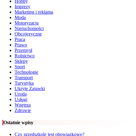
Hobby
Imprezy
Marketing i reklama
Moda
Motoryzacja
Nieruchomości
Obcojęzyczne
Praca
Prawo
Przemysł
Rolnictwo
Sklepy
Sport
Technologie
Transport
Turystyka
Ukryte Zajawki
Uroda
Usługi
Wnętrza
Zdrowie
Ostatnie wpisy
Czy przedszkole jest obowiązkowe?