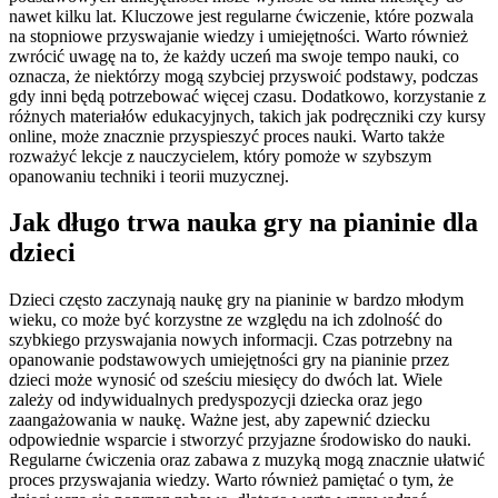
nawet kilku lat. Kluczowe jest regularne ćwiczenie, które pozwala
na stopniowe przyswajanie wiedzy i umiejętności. Warto również
zwrócić uwagę na to, że każdy uczeń ma swoje tempo nauki, co
oznacza, że niektórzy mogą szybciej przyswoić podstawy, podczas
gdy inni będą potrzebować więcej czasu. Dodatkowo, korzystanie z
różnych materiałów edukacyjnych, takich jak podręczniki czy kursy
online, może znacznie przyspieszyć proces nauki. Warto także
rozważyć lekcje z nauczycielem, który pomoże w szybszym
opanowaniu techniki i teorii muzycznej.
Jak długo trwa nauka gry na pianinie dla
dzieci
Dzieci często zaczynają naukę gry na pianinie w bardzo młodym
wieku, co może być korzystne ze względu na ich zdolność do
szybkiego przyswajania nowych informacji. Czas potrzebny na
opanowanie podstawowych umiejętności gry na pianinie przez
dzieci może wynosić od sześciu miesięcy do dwóch lat. Wiele
zależy od indywidualnych predyspozycji dziecka oraz jego
zaangażowania w naukę. Ważne jest, aby zapewnić dziecku
odpowiednie wsparcie i stworzyć przyjazne środowisko do nauki.
Regularne ćwiczenia oraz zabawa z muzyką mogą znacznie ułatwić
proces przyswajania wiedzy. Warto również pamiętać o tym, że