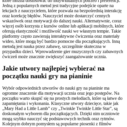
które można dostosować do indywidualnych potrzeb i preferencji.
Jedną z popularnych metod jest tradycyjne podejście oparte na
lekcjach z nauczycielem, które pozwala na bezpośrednią interakcję
oraz korekcję błędów. Nauczyciel może dostarczyć cennych
wskazówek oraz motywacji do dalszej nauki. Alternatywnie, coraz
więcej osób korzysta z kursów online lub aplikacji mobilnych, które
oferują elastyczność i możliwość nauki we własnym tempie. Takie
platformy często zawierają interaktywne ćwiczenia oraz materiały
wideo, które mogą być bardzo pomocne dla początkujących. Inną
metodą jest nauka przez zabawę, szczególnie skuteczna w
przypadku dzieci. Wprowadzenie gier muzycznych czy zabawnych
ćwiczeń może znacznie zwiększyć zaangażowanie ucznia.
Jakie utwory najlepiej wybierać na
początku nauki gry na pianinie
Wybór odpowiednich utworów do nauki gry na pianinie ma
ogromne znaczenie dla motywacji ucznia oraz jego postępów. Na
początku warto skupić się na prostych melodiach, które są łatwe do
zapamiętania i wykonania. Klasyczne utwory dziecięce, takie jak
„Mary Had a Little Lamb” czy „Twinkle Twinkle Little Star”, są
doskonałym wyborem dla początkujących. Dzięki nim uczniowie
mogą szybko nauczyć się podstawowych technik oraz rytmów.
Kolejnym dobrym pomysłem są popularne piosenki z filmów