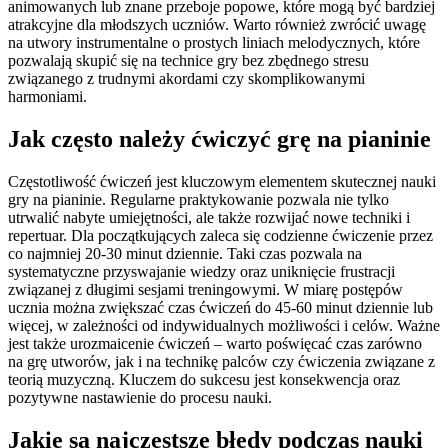
animowanych lub znane przeboje popowe, które mogą być bardziej
atrakcyjne dla młodszych uczniów. Warto również zwrócić uwagę
na utwory instrumentalne o prostych liniach melodycznych, które
pozwalają skupić się na technice gry bez zbędnego stresu
związanego z trudnymi akordami czy skomplikowanymi
harmoniami.
Jak często należy ćwiczyć grę na pianinie
Częstotliwość ćwiczeń jest kluczowym elementem skutecznej nauki
gry na pianinie. Regularne praktykowanie pozwala nie tylko
utrwalić nabyte umiejętności, ale także rozwijać nowe techniki i
repertuar. Dla początkujących zaleca się codzienne ćwiczenie przez
co najmniej 20-30 minut dziennie. Taki czas pozwala na
systematyczne przyswajanie wiedzy oraz uniknięcie frustracji
związanej z długimi sesjami treningowymi. W miarę postępów
ucznia można zwiększać czas ćwiczeń do 45-60 minut dziennie lub
więcej, w zależności od indywidualnych możliwości i celów. Ważne
jest także urozmaicenie ćwiczeń – warto poświęcać czas zarówno
na grę utworów, jak i na technikę palców czy ćwiczenia związane z
teorią muzyczną. Kluczem do sukcesu jest konsekwencja oraz
pozytywne nastawienie do procesu nauki.
Jakie są najczęstsze błędy podczas nauki