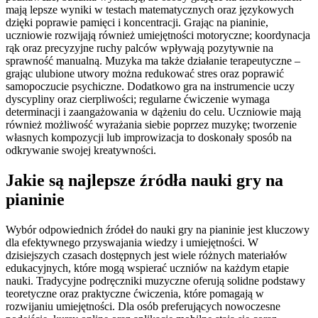
mają lepsze wyniki w testach matematycznych oraz językowych
dzięki poprawie pamięci i koncentracji. Grając na pianinie,
uczniowie rozwijają również umiejętności motoryczne; koordynacja
rąk oraz precyzyjne ruchy palców wpływają pozytywnie na
sprawność manualną. Muzyka ma także działanie terapeutyczne –
grając ulubione utwory można redukować stres oraz poprawić
samopoczucie psychiczne. Dodatkowo gra na instrumencie uczy
dyscypliny oraz cierpliwości; regularne ćwiczenie wymaga
determinacji i zaangażowania w dążeniu do celu. Uczniowie mają
również możliwość wyrażania siebie poprzez muzykę; tworzenie
własnych kompozycji lub improwizacja to doskonały sposób na
odkrywanie swojej kreatywności.
Jakie są najlepsze źródła nauki gry na
pianinie
Wybór odpowiednich źródeł do nauki gry na pianinie jest kluczowy
dla efektywnego przyswajania wiedzy i umiejętności. W
dzisiejszych czasach dostępnych jest wiele różnych materiałów
edukacyjnych, które mogą wspierać uczniów na każdym etapie
nauki. Tradycyjne podręczniki muzyczne oferują solidne podstawy
teoretyczne oraz praktyczne ćwiczenia, które pomagają w
rozwijaniu umiejętności. Dla osób preferujących nowoczesne