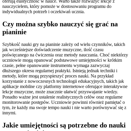
oferują elastyczność w nauce. Warto także rozważyć lekcje z
nauczycielem, który pomoże w dostosowaniu programu do
indywidualnych potrzeb i oczekiwań ucznia.
Czy można szybko nauczyć się grać na
pianinie
Szybkość nauki gry na pianinie zależy od wielu czynników, takich
jak wcześniejsze doświadczenie muzyczne, ilość czasu
poświęcanego na ćwiczenia oraz metody nauczania. Choć niektórzy
uczniowie mogą opanować podstawowe umiejętności w krótkim
czasie, pełne opanowanie instrumentu wymaga zazwyczaj
dłuższego okresu regularnej praktyki. Istnieją jednak techniki i
metody, które mogą przyspieszyć proces nauki. Na przykład
korzystanie z nowoczesnych technologii edukacyjnych, takich jak
aplikacje mobilne czy platformy internetowe oferujące interaktywne
lekcje muzyczne, może znacznie ułatwić przyswajanie wiedzy.
Ponadto ważne jest ustalenie realistycznych celów oraz regularne
monitorowanie postępów. Uczniowie powinni również pamiętać o
tym, że każdy ma swoje tempo nauki i nie warto porównywać się z
innymi.
Jakie umiejętności są potrzebne do nauki