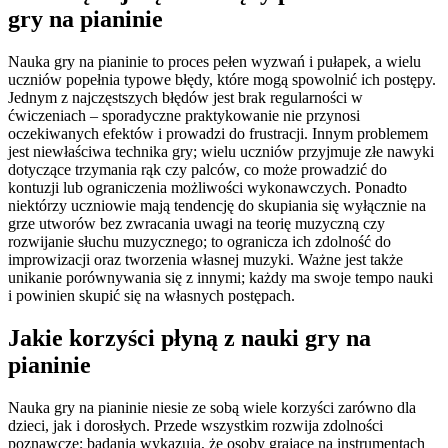
gry na pianinie
Nauka gry na pianinie to proces pełen wyzwań i pułapek, a wielu
uczniów popełnia typowe błędy, które mogą spowolnić ich postępy.
Jednym z najczęstszych błędów jest brak regularności w
ćwiczeniach – sporadyczne praktykowanie nie przynosi
oczekiwanych efektów i prowadzi do frustracji. Innym problemem
jest niewłaściwa technika gry; wielu uczniów przyjmuje złe nawyki
dotyczące trzymania rąk czy palców, co może prowadzić do
kontuzji lub ograniczenia możliwości wykonawczych. Ponadto
niektórzy uczniowie mają tendencję do skupiania się wyłącznie na
grze utworów bez zwracania uwagi na teorię muzyczną czy
rozwijanie słuchu muzycznego; to ogranicza ich zdolność do
improwizacji oraz tworzenia własnej muzyki. Ważne jest także
unikanie porównywania się z innymi; każdy ma swoje tempo nauki
i powinien skupić się na własnych postępach.
Jakie korzyści płyną z nauki gry na
pianinie
Nauka gry na pianinie niesie ze sobą wiele korzyści zarówno dla
dzieci, jak i dorosłych. Przede wszystkim rozwija zdolności
poznawcze; badania wykazują, że osoby grające na instrumentach