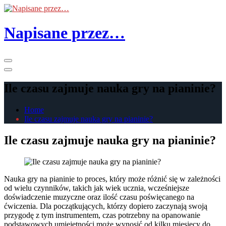
Skip
to
the
Napisane przez…
content
Primary
Menu
Ile czasu zajmuje nauka gry na pianinie?
Home
Ile czasu zajmuje nauka gry na pianinie?
Ile czasu zajmuje nauka gry na pianinie?
Nauka gry na pianinie to proces, który może różnić się w zależności
od wielu czynników, takich jak wiek ucznia, wcześniejsze
doświadczenie muzyczne oraz ilość czasu poświęcanego na
ćwiczenia. Dla początkujących, którzy dopiero zaczynają swoją
przygodę z tym instrumentem, czas potrzebny na opanowanie
podstawowych umiejętności może wynosić od kilku miesięcy do