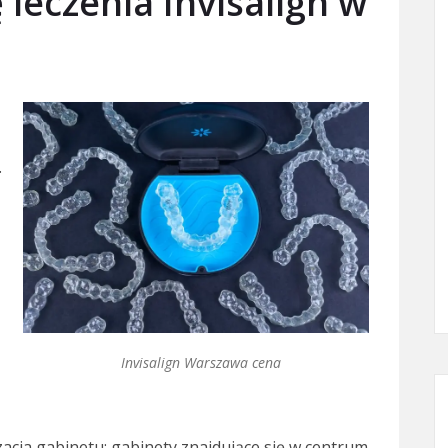
leczenia Invisalign w
.
Invisalign Warszawa cena
zacja gabinetu; gabinety znajdujące się w centrum