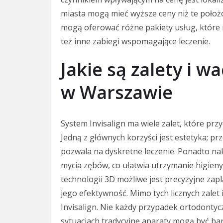
miasta mogą mieć wyższe ceny niż te poło
mogą oferować różne pakiety usług, które
też inne zabiegi wspomagające leczenie.
Jakie są zalety i w
w Warszawie
System Invisalign ma wiele zalet, które pr
Jedną z głównych korzyści jest estetyka; pr
pozwala na dyskretne leczenie. Ponadto nak
mycia zębów, co ułatwia utrzymanie higien
technologii 3D możliwe jest precyzyjne zap
jego efektywność. Mimo tych licznych zale
Invisalign. Nie każdy przypadek ortodontycz
sytuacjach tradycyjne aparaty mogą być ba