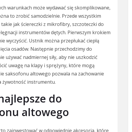
ych warunkach może wydawać się skomplikowane,
ożna to zrobić samodzielnie. Przede wszystkim
takie jak ściereczki z mikrofibry, szczoteczki do
ielęgnacji instrumentów dętych. Pierwszym krokiem
nie wyczyścić. Ustnik można przepłukać ciepłą
nięcia osadów. Następnie przechodzimy do
ie używać nadmiernej siły, aby nie uszkodzić
cić uwagę na klapy i sprężyny, które mogą
enie saksofonu altowego pozwala na zachowanie
a żywotność instrumentu.
 najlepsze do
fonu altowego
arto zainwestować w odpowiednie akcesoria, które