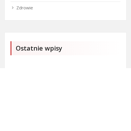
Zdrowie
Ostatnie wpisy
Firma SEO Bytom
Personalizowane prezenty korporacyjne klasy
premium
Okna Szczecin sprzedaż
Inwestowanie w nieruchomości – sposób na biznes
Jak dobrze nagrać saksofon?