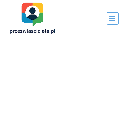
Napisane
przez…