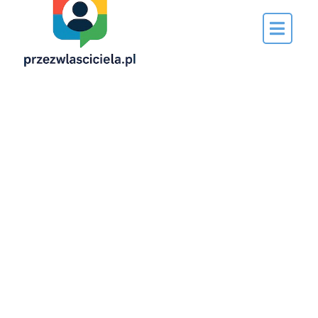
Napisane
przez…