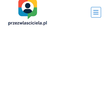
Napisane
przez…