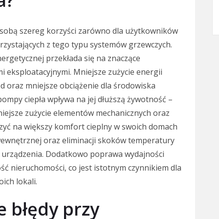
a?
e sobą szereg korzyści zarówno dla użytkowników
korzystających z tego typu systemów grzewczych.
ergetycznej przekłada się na znaczące
 eksploatacyjnymi. Mniejsze zużycie energii
ąd oraz mniejsze obciążenie dla środowiska
pompy ciepła wpływa na jej dłuższą żywotność –
niejsze zużycie elementów mechanicznych oraz
czyć na większy komfort cieplny w swoich domach
y wewnętrznej oraz eliminacji skoków temperatury
urządzenia. Dodatkowo poprawa wydajności
 nieruchomości, co jest istotnym czynnikiem dla
ch lokali.
e błędy przy