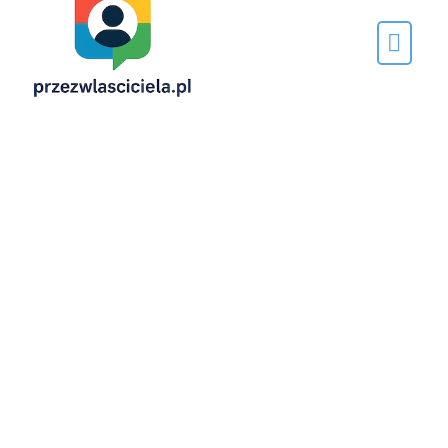
Napisane
przez…