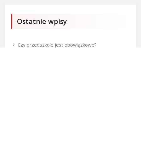
Ostatnie wpisy
Czy przedszkole jest obowiązkowe?
Kto może ubiegać się o patent?
Patent na ile lat?
Części silnikowe do aut koreańskich
Ile kostki brukowej o grubości 6 cm zmieści się na
standardowej europalecie?
Personalizowane prezenty na Dzień Dziecka
Kostka brukowa czyli surowiec budowlany