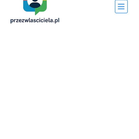
Napisane
przez…