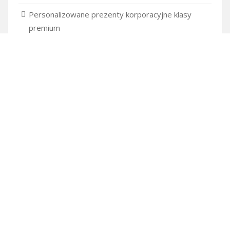
Personalizowane prezenty korporacyjne klasy
premium
Okna Szczecin sprzedaż
Inwestowanie w nieruchomości – sposób na biznes
Jak dobrze nagrać saksofon?
Punkty różnicujące w rekrutacji przedszkole co to
jest?
Czy przedszkole jest obowiązkowe?
Kto może ubiegać się o patent?
Patent na ile lat?
Części silnikowe do aut koreańskich