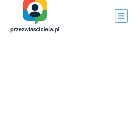
Napisane
przez…