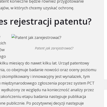
atent konieczne będzie również przygotowanie
ajów, w których chcemy uzyskać ochronę.
es rejestracji patentu?
e
kich
Patent jak zarejestrować?
dów
wego
ilku miesięcy do nawet kilku lat. Urząd patentowy
nia, co obejmuje badanie nowości oraz oceny poziomu
j skomplikowany i innowacyjny jest wynalazek, tym
ku międzynarodowego zgłoszenia poprzez system PCT
 wydłużony ze względu na konieczność analizy przez
zakończeniu etapu badania następuje publikacja
pne publicznie. Po pozytywnej decyzji następuje