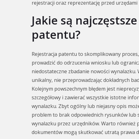
rejestracji oraz reprezentację przed urzędam
Jakie są najczęstsze
patentu?
Rejestracja patentu to skomplikowany proces,
prowadzić do odrzucenia wniosku lub ogranicz
niedostateczne zbadanie nowości wynalazku. Wy
unikalny, nie przeprowadzając dokładnych ba
Kolejnym powszechnym błędem jest nieprecyzy
szczegółowy i zawierać wszystkie istotne info
wynalazku. Zbyt ogólny lub niejasny opis moż
problem to brak odpowiednich rysunków lub
wynalazku przez urzędników. Warto również p
dokumentów mogą skutkować utratą prawa do z