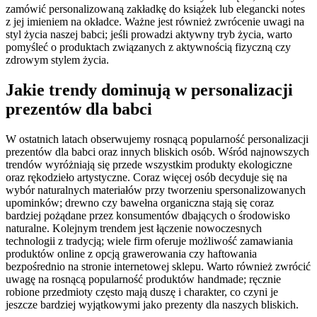
zamówić personalizowaną zakładkę do książek lub elegancki notes
z jej imieniem na okładce. Ważne jest również zwrócenie uwagi na
styl życia naszej babci; jeśli prowadzi aktywny tryb życia, warto
pomyśleć o produktach związanych z aktywnością fizyczną czy
zdrowym stylem życia.
Jakie trendy dominują w personalizacji
prezentów dla babci
W ostatnich latach obserwujemy rosnącą popularność personalizacji
prezentów dla babci oraz innych bliskich osób. Wśród najnowszych
trendów wyróżniają się przede wszystkim produkty ekologiczne
oraz rękodzieło artystyczne. Coraz więcej osób decyduje się na
wybór naturalnych materiałów przy tworzeniu spersonalizowanych
upominków; drewno czy bawełna organiczna stają się coraz
bardziej pożądane przez konsumentów dbających o środowisko
naturalne. Kolejnym trendem jest łączenie nowoczesnych
technologii z tradycją; wiele firm oferuje możliwość zamawiania
produktów online z opcją grawerowania czy haftowania
bezpośrednio na stronie internetowej sklepu. Warto również zwrócić
uwagę na rosnącą popularność produktów handmade; ręcznie
robione przedmioty często mają duszę i charakter, co czyni je
jeszcze bardziej wyjątkowymi jako prezenty dla naszych bliskich.