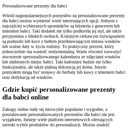
Personalizowane prezenty dla babci
Wśród najpopularniejszych pomysłów na personalizowane prezenty
dla babci można wymienić wiele interesujących opcji. Jednym z
najczęściej wybieranych upominków są biżuteria z grawerem lub
imieniem babci. Taki dodatek nie tylko podkreśla jej styl, ale także
przypomina o bliskich osobach. Kolejnym ciekawym rozwiązaniem
są poduszki lub koce z haftem przedstawiającym imiona wnuków
lub ważne daty w życiu rodziny. To praktyczny prezent, który
jednocześnie ma wartość sentymentalną. Warto również rozważyć
stworzenie spersonalizowanego kalendarza ze zdjęciami wnuków
lub ulubionych miejsc babci. Taki kalendarz będzie nie tylko
funkcjonalny, ale także piękną dekoracją jej domu. Innym
pomysłem mogą być zestawy do herbaty lub kawy z imieniem babci
oraz dedykacją od wnuków.
Gdzie kupić personalizowane prezenty
dla babci online
Zakupy online stały się niezwykle popularne i wygodne, a
poszukiwanie personalizowanych prezentów dla babci nie jest
wyjątkiem. Istnieje wiele platform internetowych oferujących
szeroki wybór produktów do personalizacji. Można znaleźć