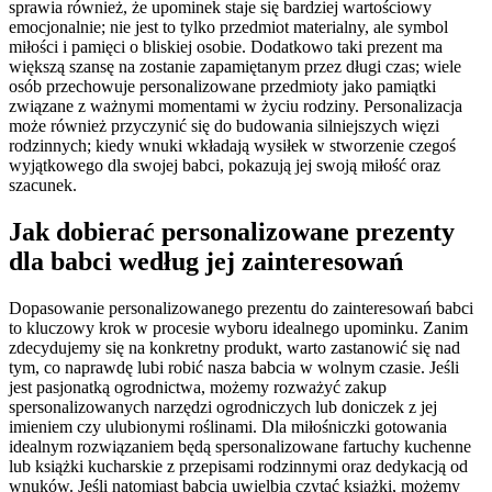
sprawia również, że upominek staje się bardziej wartościowy
emocjonalnie; nie jest to tylko przedmiot materialny, ale symbol
miłości i pamięci o bliskiej osobie. Dodatkowo taki prezent ma
większą szansę na zostanie zapamiętanym przez długi czas; wiele
osób przechowuje personalizowane przedmioty jako pamiątki
związane z ważnymi momentami w życiu rodziny. Personalizacja
może również przyczynić się do budowania silniejszych więzi
rodzinnych; kiedy wnuki wkładają wysiłek w stworzenie czegoś
wyjątkowego dla swojej babci, pokazują jej swoją miłość oraz
szacunek.
Jak dobierać personalizowane prezenty
dla babci według jej zainteresowań
Dopasowanie personalizowanego prezentu do zainteresowań babci
to kluczowy krok w procesie wyboru idealnego upominku. Zanim
zdecydujemy się na konkretny produkt, warto zastanowić się nad
tym, co naprawdę lubi robić nasza babcia w wolnym czasie. Jeśli
jest pasjonatką ogrodnictwa, możemy rozważyć zakup
spersonalizowanych narzędzi ogrodniczych lub doniczek z jej
imieniem czy ulubionymi roślinami. Dla miłośniczki gotowania
idealnym rozwiązaniem będą spersonalizowane fartuchy kuchenne
lub książki kucharskie z przepisami rodzinnymi oraz dedykacją od
wnuków. Jeśli natomiast babcia uwielbia czytać książki, możemy