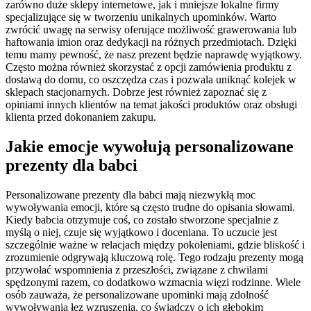
zarówno duże sklepy internetowe, jak i mniejsze lokalne firmy
specjalizujące się w tworzeniu unikalnych upominków. Warto
zwrócić uwagę na serwisy oferujące możliwość grawerowania lub
haftowania imion oraz dedykacji na różnych przedmiotach. Dzięki
temu mamy pewność, że nasz prezent będzie naprawdę wyjątkowy.
Często można również skorzystać z opcji zamówienia produktu z
dostawą do domu, co oszczędza czas i pozwala uniknąć kolejek w
sklepach stacjonarnych. Dobrze jest również zapoznać się z
opiniami innych klientów na temat jakości produktów oraz obsługi
klienta przed dokonaniem zakupu.
Jakie emocje wywołują personalizowane
prezenty dla babci
Personalizowane prezenty dla babci mają niezwykłą moc
wywoływania emocji, które są często trudne do opisania słowami.
Kiedy babcia otrzymuje coś, co zostało stworzone specjalnie z
myślą o niej, czuje się wyjątkowo i doceniana. To uczucie jest
szczególnie ważne w relacjach między pokoleniami, gdzie bliskość i
zrozumienie odgrywają kluczową rolę. Tego rodzaju prezenty mogą
przywołać wspomnienia z przeszłości, związane z chwilami
spędzonymi razem, co dodatkowo wzmacnia więzi rodzinne. Wiele
osób zauważa, że personalizowane upominki mają zdolność
wywoływania łez wzruszenia, co świadczy o ich głębokim