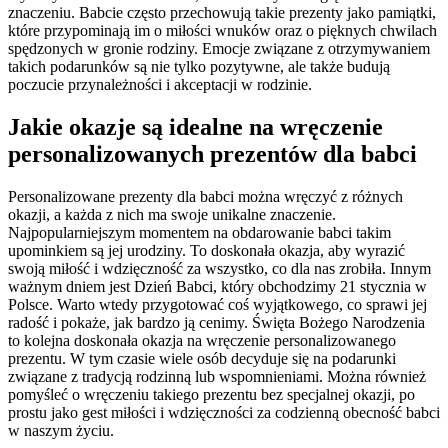
znaczeniu. Babcie często przechowują takie prezenty jako pamiątki,
które przypominają im o miłości wnuków oraz o pięknych chwilach
spędzonych w gronie rodziny. Emocje związane z otrzymywaniem
takich podarunków są nie tylko pozytywne, ale także budują
poczucie przynależności i akceptacji w rodzinie.
Jakie okazje są idealne na wręczenie
personalizowanych prezentów dla babci
Personalizowane prezenty dla babci można wręczyć z różnych
okazji, a każda z nich ma swoje unikalne znaczenie.
Najpopularniejszym momentem na obdarowanie babci takim
upominkiem są jej urodziny. To doskonała okazja, aby wyrazić
swoją miłość i wdzięczność za wszystko, co dla nas zrobiła. Innym
ważnym dniem jest Dzień Babci, który obchodzimy 21 stycznia w
Polsce. Warto wtedy przygotować coś wyjątkowego, co sprawi jej
radość i pokaże, jak bardzo ją cenimy. Święta Bożego Narodzenia
to kolejna doskonała okazja na wręczenie personalizowanego
prezentu. W tym czasie wiele osób decyduje się na podarunki
związane z tradycją rodzinną lub wspomnieniami. Można również
pomyśleć o wręczeniu takiego prezentu bez specjalnej okazji, po
prostu jako gest miłości i wdzięczności za codzienną obecność babci
w naszym życiu.