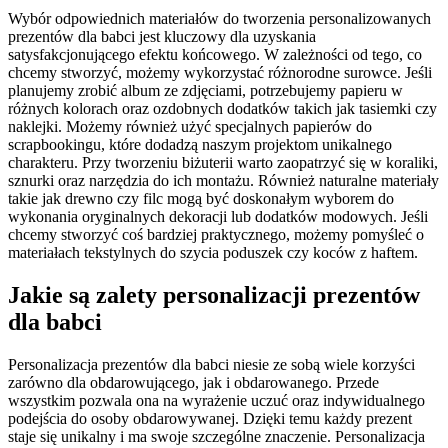
Wybór odpowiednich materiałów do tworzenia personalizowanych
prezentów dla babci jest kluczowy dla uzyskania
satysfakcjonującego efektu końcowego. W zależności od tego, co
chcemy stworzyć, możemy wykorzystać różnorodne surowce. Jeśli
planujemy zrobić album ze zdjęciami, potrzebujemy papieru w
różnych kolorach oraz ozdobnych dodatków takich jak tasiemki czy
naklejki. Możemy również użyć specjalnych papierów do
scrapbookingu, które dodadzą naszym projektom unikalnego
charakteru. Przy tworzeniu biżuterii warto zaopatrzyć się w koraliki,
sznurki oraz narzędzia do ich montażu. Również naturalne materiały
takie jak drewno czy filc mogą być doskonałym wyborem do
wykonania oryginalnych dekoracji lub dodatków modowych. Jeśli
chcemy stworzyć coś bardziej praktycznego, możemy pomyśleć o
materiałach tekstylnych do szycia poduszek czy koców z haftem.
Jakie są zalety personalizacji prezentów
dla babci
Personalizacja prezentów dla babci niesie ze sobą wiele korzyści
zarówno dla obdarowującego, jak i obdarowanego. Przede
wszystkim pozwala ona na wyrażenie uczuć oraz indywidualnego
podejścia do osoby obdarowywanej. Dzięki temu każdy prezent
staje się unikalny i ma swoje szczególne znaczenie. Personalizacja