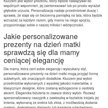
Kluczem jest wybór prezentu, który będzie nawiązywał do
wspólnych wspomnień, jej zainteresowań lub po prostu wyrażał
głębokie uczucia. Personalizacja nadaje przedmiotowi duszę i
sprawia, że staje się on bezcenną pamiątką na lata, która będzie
wzruszać za każdym razem, gdy mama na niego spojrzy,
przypominając sobie o naszej miłości i wdzięczności.
Jakie personalizowane
prezenty na dzień matki
sprawdzą się dla mamy
ceniącej elegancję
Dla mamy, która ceni sobie elegancję i wyszukany styl,
personalizowane prezenty na dzień matki mogą przyjąć formę
subtelnych, ale znaczących dodatków. Kluczem jest wybór
przedmiotów wykonanych z wysokiej jakości materiałów, o
klasycznym designie, które zostaną wzbogacone o osobisty
akcent. Elegancka biżuteria to zawsze dobry wybór. Rozważ
spersonalizowany naszyjnik z zawieszką w kształcie inicjału jej
imienia, wykonaną ze srebra lub złota, z możliwością dodania
małego, dyskretnego diamentu lub kamienia szlachetnego.