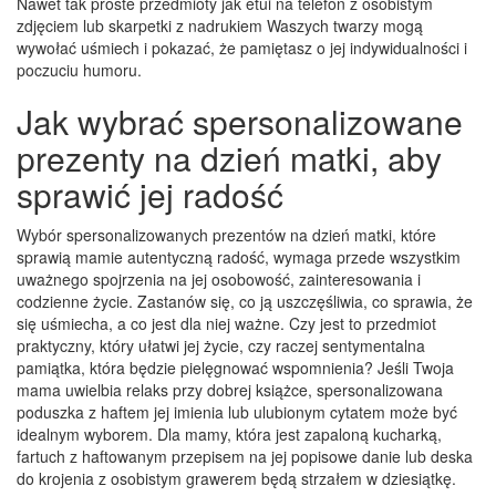
Nawet tak proste przedmioty jak etui na telefon z osobistym
zdjęciem lub skarpetki z nadrukiem Waszych twarzy mogą
wywołać uśmiech i pokazać, że pamiętasz o jej indywidualności i
poczuciu humoru.
Jak wybrać spersonalizowane
prezenty na dzień matki, aby
sprawić jej radość
Wybór spersonalizowanych prezentów na dzień matki, które
sprawią mamie autentyczną radość, wymaga przede wszystkim
uważnego spojrzenia na jej osobowość, zainteresowania i
codzienne życie. Zastanów się, co ją uszczęśliwia, co sprawia, że
się uśmiecha, a co jest dla niej ważne. Czy jest to przedmiot
praktyczny, który ułatwi jej życie, czy raczej sentymentalna
pamiątka, która będzie pielęgnować wspomnienia? Jeśli Twoja
mama uwielbia relaks przy dobrej książce, spersonalizowana
poduszka z haftem jej imienia lub ulubionym cytatem może być
idealnym wyborem. Dla mamy, która jest zapaloną kucharką,
fartuch z haftowanym przepisem na jej popisowe danie lub deska
do krojenia z osobistym grawerem będą strzałem w dziesiątkę.