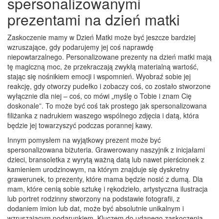
spersonalizowanymi
prezentami na dzień matki
Zaskoczenie mamy w Dzień Matki może być jeszcze bardziej
wzruszające, gdy podarujemy jej coś naprawdę
niepowtarzalnego. Personalizowane prezenty na dzień matki mają
tę magiczną moc, że przekraczają zwykłą materialną wartość,
stając się nośnikiem emocji i wspomnień. Wyobraź sobie jej
reakcję, gdy otworzy pudełko i zobaczy coś, co zostało stworzone
wyłącznie dla niej – coś, co mówi „myślę o Tobie i znam Cię
doskonale”. To może być coś tak prostego jak spersonalizowana
filiżanka z nadrukiem waszego wspólnego zdjęcia i datą, która
będzie jej towarzyszyć podczas porannej kawy.
Innym pomysłem na wyjątkowy prezent może być
spersonalizowana biżuteria. Grawerowany naszyjnik z inicjałami
dzieci, bransoletka z wyrytą ważną datą lub nawet pierścionek z
kamieniem urodzinowym, na którym znajduje się dyskretny
grawerunek, to prezenty, które mama będzie nosić z dumą. Dla
mam, które cenią sobie sztukę i rękodzieło, artystyczna ilustracja
lub portret rodzinny stworzony na podstawie fotografii, z
dodaniem imion lub dat, może być absolutnie unikalnym i
wzruszającym podarunkiem. Kluczem do udanego zaskoczenia