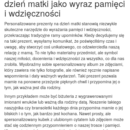
dzień matki jako wyraz pamięci
i wdzięczności
Personalizowane prezenty na dzień matki stanowią niezwykle
skuteczne narzędzie do wyrażania pamięci i wdzięczności,
przekraczając tradycyjne ramy upominków. Kiedy decydujemy się
na taki prezent, wysyłamy komunikat, że poświęciliśmy czas i
uwagę, aby stworzyć coś unikatowego, co odzwierciedla naszą
relację z mamą. To nie tylko materialny przedmiot, ale symbol
naszej miłości, docenienia i wdzięczności za wszystko, co dla nas
zrobiła. Wyobraźmy sobie spersonalizowany album ze zdjęciami,
który zawiera nie tylko fotografie, ale również ręcznie napisane
wspomnienia i daty ważnych wydarzeń. Taki prezent pozwala
mamie na ponowne przeżycie pięknych chwil i przypomina jej o
tym, jak ważna jest dla rodziny.
Innym przykładem może być biżuteria z wygrawerowanymi
imionami wnuków lub ważną dla rodziny datą. Noszenie takiego
naszyjnika czy bransoletki każdego dnia przypomina mamie o jej
bliskich i o tym, jak bardzo jest kochana. Nawet prosty, ale
spersonalizowany kubek z ulubionym cytatem lub zdjęciem może
stać się codziennym przypomnieniem o naszej trosce i pamięci.