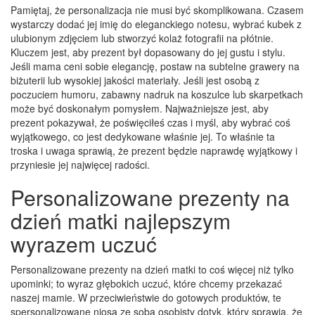
Pamiętaj, że personalizacja nie musi być skomplikowana. Czasem
wystarczy dodać jej imię do eleganckiego notesu, wybrać kubek z
ulubionym zdjęciem lub stworzyć kolaż fotografii na płótnie.
Kluczem jest, aby prezent był dopasowany do jej gustu i stylu.
Jeśli mama ceni sobie elegancję, postaw na subtelne grawery na
biżuterii lub wysokiej jakości materiały. Jeśli jest osobą z
poczuciem humoru, zabawny nadruk na koszulce lub skarpetkach
może być doskonałym pomysłem. Najważniejsze jest, aby
prezent pokazywał, że poświęciłeś czas i myśl, aby wybrać coś
wyjątkowego, co jest dedykowane właśnie jej. To właśnie ta
troska i uwaga sprawią, że prezent będzie naprawdę wyjątkowy i
przyniesie jej najwięcej radości.
Personalizowane prezenty na
dzień matki najlepszym
wyrazem uczuć
Personalizowane prezenty na dzień matki to coś więcej niż tylko
upominki; to wyraz głębokich uczuć, które chcemy przekazać
naszej mamie. W przeciwieństwie do gotowych produktów, te
spersonalizowane niosą ze sobą osobisty dotyk, który sprawia, że