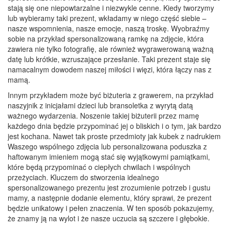
stają się one niepowtarzalne i niezwykle cenne. Kiedy tworzymy
lub wybieramy taki prezent, wkładamy w niego część siebie –
nasze wspomnienia, nasze emocje, naszą troskę. Wyobraźmy
sobie na przykład spersonalizowaną ramkę na zdjęcie, która
zawiera nie tylko fotografię, ale również wygrawerowaną ważną
datę lub krótkie, wzruszające przesłanie. Taki prezent staje się
namacalnym dowodem naszej miłości i więzi, która łączy nas z
mamą.
Innym przykładem może być biżuteria z grawerem, na przykład
naszyjnik z inicjałami dzieci lub bransoletka z wyrytą datą
ważnego wydarzenia. Noszenie takiej biżuterii przez mamę
każdego dnia będzie przypominać jej o bliskich i o tym, jak bardzo
jest kochana. Nawet tak proste przedmioty jak kubek z nadrukiem
Waszego wspólnego zdjęcia lub personalizowana poduszka z
haftowanym imieniem mogą stać się wyjątkowymi pamiątkami,
które będą przypominać o ciepłych chwilach i wspólnych
przeżyciach. Kluczem do stworzenia idealnego
spersonalizowanego prezentu jest zrozumienie potrzeb i gustu
mamy, a następnie dodanie elementu, który sprawi, że prezent
będzie unikatowy i pełen znaczenia. W ten sposób pokazujemy,
że znamy ją na wylot i że nasze uczucia są szczere i głębokie.