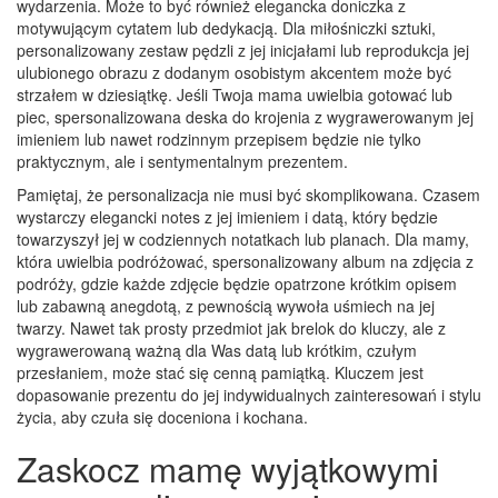
wydarzenia. Może to być również elegancka doniczka z
motywującym cytatem lub dedykacją. Dla miłośniczki sztuki,
personalizowany zestaw pędzli z jej inicjałami lub reprodukcja jej
ulubionego obrazu z dodanym osobistym akcentem może być
strzałem w dziesiątkę. Jeśli Twoja mama uwielbia gotować lub
piec, spersonalizowana deska do krojenia z wygrawerowanym jej
imieniem lub nawet rodzinnym przepisem będzie nie tylko
praktycznym, ale i sentymentalnym prezentem.
Pamiętaj, że personalizacja nie musi być skomplikowana. Czasem
wystarczy elegancki notes z jej imieniem i datą, który będzie
towarzyszył jej w codziennych notatkach lub planach. Dla mamy,
która uwielbia podróżować, spersonalizowany album na zdjęcia z
podróży, gdzie każde zdjęcie będzie opatrzone krótkim opisem
lub zabawną anegdotą, z pewnością wywoła uśmiech na jej
twarzy. Nawet tak prosty przedmiot jak brelok do kluczy, ale z
wygrawerowaną ważną dla Was datą lub krótkim, czułym
przesłaniem, może stać się cenną pamiątką. Kluczem jest
dopasowanie prezentu do jej indywidualnych zainteresowań i stylu
życia, aby czuła się doceniona i kochana.
Zaskocz mamę wyjątkowymi