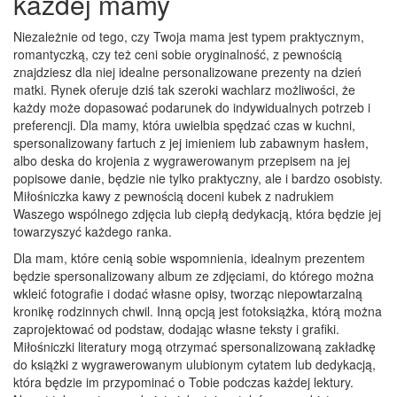
każdej mamy
Niezależnie od tego, czy Twoja mama jest typem praktycznym,
romantyczką, czy też ceni sobie oryginalność, z pewnością
znajdziesz dla niej idealne personalizowane prezenty na dzień
matki. Rynek oferuje dziś tak szeroki wachlarz możliwości, że
każdy może dopasować podarunek do indywidualnych potrzeb i
preferencji. Dla mamy, która uwielbia spędzać czas w kuchni,
spersonalizowany fartuch z jej imieniem lub zabawnym hasłem,
albo deska do krojenia z wygrawerowanym przepisem na jej
popisowe danie, będzie nie tylko praktyczny, ale i bardzo osobisty.
Miłośniczka kawy z pewnością doceni kubek z nadrukiem
Waszego wspólnego zdjęcia lub ciepłą dedykacją, która będzie jej
towarzyszyć każdego ranka.
Dla mam, które cenią sobie wspomnienia, idealnym prezentem
będzie spersonalizowany album ze zdjęciami, do którego można
wkleić fotografie i dodać własne opisy, tworząc niepowtarzalną
kronikę rodzinnych chwil. Inną opcją jest fotoksiążka, którą można
zaprojektować od podstaw, dodając własne teksty i grafiki.
Miłośniczki literatury mogą otrzymać spersonalizowaną zakładkę
do książki z wygrawerowanym ulubionym cytatem lub dedykacją,
która będzie im przypominać o Tobie podczas każdej lektury.