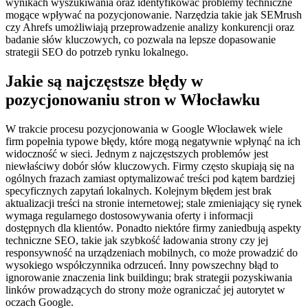
wynikach wyszukiwania oraz identyfikować problemy techniczne
mogące wpływać na pozycjonowanie. Narzędzia takie jak SEMrush
czy Ahrefs umożliwiają przeprowadzenie analizy konkurencji oraz
badanie słów kluczowych, co pozwala na lepsze dopasowanie
strategii SEO do potrzeb rynku lokalnego.
Jakie są najczęstsze błędy w
pozycjonowaniu stron w Włocławku
W trakcie procesu pozycjonowania w Google Włocławek wiele
firm popełnia typowe błędy, które mogą negatywnie wpłynąć na ich
widoczność w sieci. Jednym z najczęstszych problemów jest
niewłaściwy dobór słów kluczowych. Firmy często skupiają się na
ogólnych frazach zamiast optymalizować treści pod kątem bardziej
specyficznych zapytań lokalnych. Kolejnym błędem jest brak
aktualizacji treści na stronie internetowej; stale zmieniający się rynek
wymaga regularnego dostosowywania oferty i informacji
dostępnych dla klientów. Ponadto niektóre firmy zaniedbują aspekty
techniczne SEO, takie jak szybkość ładowania strony czy jej
responsywność na urządzeniach mobilnych, co może prowadzić do
wysokiego współczynnika odrzuceń. Inny powszechny błąd to
ignorowanie znaczenia link buildingu; brak strategii pozyskiwania
linków prowadzących do strony może ograniczać jej autorytet w
oczach Google.