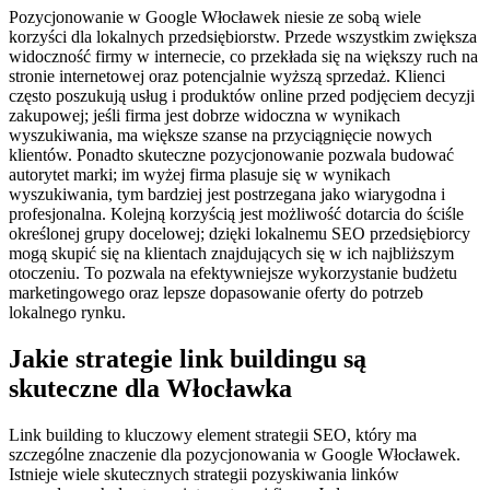
Pozycjonowanie w Google Włocławek niesie ze sobą wiele
korzyści dla lokalnych przedsiębiorstw. Przede wszystkim zwiększa
widoczność firmy w internecie, co przekłada się na większy ruch na
stronie internetowej oraz potencjalnie wyższą sprzedaż. Klienci
często poszukują usług i produktów online przed podjęciem decyzji
zakupowej; jeśli firma jest dobrze widoczna w wynikach
wyszukiwania, ma większe szanse na przyciągnięcie nowych
klientów. Ponadto skuteczne pozycjonowanie pozwala budować
autorytet marki; im wyżej firma plasuje się w wynikach
wyszukiwania, tym bardziej jest postrzegana jako wiarygodna i
profesjonalna. Kolejną korzyścią jest możliwość dotarcia do ściśle
określonej grupy docelowej; dzięki lokalnemu SEO przedsiębiorcy
mogą skupić się na klientach znajdujących się w ich najbliższym
otoczeniu. To pozwala na efektywniejsze wykorzystanie budżetu
marketingowego oraz lepsze dopasowanie oferty do potrzeb
lokalnego rynku.
Jakie strategie link buildingu są
skuteczne dla Włocławka
Link building to kluczowy element strategii SEO, który ma
szczególne znaczenie dla pozycjonowania w Google Włocławek.
Istnieje wiele skutecznych strategii pozyskiwania linków