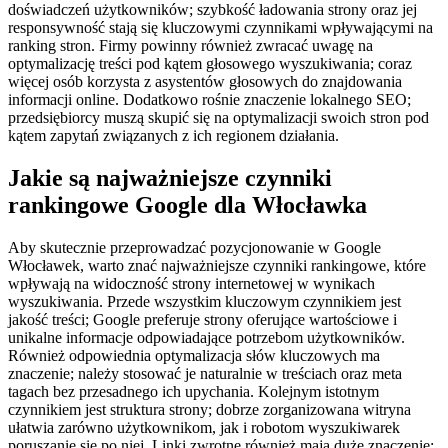
doświadczeń użytkowników; szybkość ładowania strony oraz jej
responsywność stają się kluczowymi czynnikami wpływającymi na
ranking stron. Firmy powinny również zwracać uwagę na
optymalizację treści pod kątem głosowego wyszukiwania; coraz
więcej osób korzysta z asystentów głosowych do znajdowania
informacji online. Dodatkowo rośnie znaczenie lokalnego SEO;
przedsiębiorcy muszą skupić się na optymalizacji swoich stron pod
kątem zapytań związanych z ich regionem działania.
Jakie są najważniejsze czynniki
rankingowe Google dla Włocławka
Aby skutecznie przeprowadzać pozycjonowanie w Google
Włocławek, warto znać najważniejsze czynniki rankingowe, które
wpływają na widoczność strony internetowej w wynikach
wyszukiwania. Przede wszystkim kluczowym czynnikiem jest
jakość treści; Google preferuje strony oferujące wartościowe i
unikalne informacje odpowiadające potrzebom użytkowników.
Również odpowiednia optymalizacja słów kluczowych ma
znaczenie; należy stosować je naturalnie w treściach oraz meta
tagach bez przesadnego ich upychania. Kolejnym istotnym
czynnikiem jest struktura strony; dobrze zorganizowana witryna
ułatwia zarówno użytkownikom, jak i robotom wyszukiwarek
poruszanie się po niej. Linki zwrotne również mają duże znaczenie;