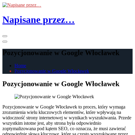
Skip
to
the
Napisane przez…
content
Primary
Menu
Pozycjonowanie w Google Włocławek
Home
Pozycjonowanie w Google Włocławek
Pozycjonowanie w Google Włocławek
Pozycjonowanie w Google Włocławek to proces, który wymaga
zrozumienia wielu kluczowych elementów, które wpływają na
widoczność strony internetowej w wynikach wyszukiwania. Przede
wszystkim istotne jest, aby strona była odpowiednio
zoptymalizowana pod kątem SEO, co oznacza, że musi zawierać
odpowiednie słowa kluczowe, które są często wyszukiwane przez