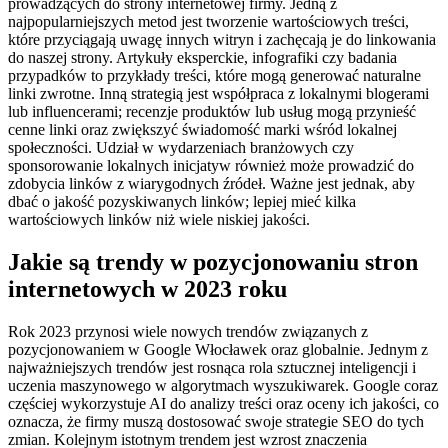
prowadzących do strony internetowej firmy. Jedną z
najpopularniejszych metod jest tworzenie wartościowych treści,
które przyciągają uwagę innych witryn i zachęcają je do linkowania
do naszej strony. Artykuły eksperckie, infografiki czy badania
przypadków to przykłady treści, które mogą generować naturalne
linki zwrotne. Inną strategią jest współpraca z lokalnymi blogerami
lub influencerami; recenzje produktów lub usług mogą przynieść
cenne linki oraz zwiększyć świadomość marki wśród lokalnej
społeczności. Udział w wydarzeniach branżowych czy
sponsorowanie lokalnych inicjatyw również może prowadzić do
zdobycia linków z wiarygodnych źródeł. Ważne jest jednak, aby
dbać o jakość pozyskiwanych linków; lepiej mieć kilka
wartościowych linków niż wiele niskiej jakości.
Jakie są trendy w pozycjonowaniu stron
internetowych w 2023 roku
Rok 2023 przynosi wiele nowych trendów związanych z
pozycjonowaniem w Google Włocławek oraz globalnie. Jednym z
najważniejszych trendów jest rosnąca rola sztucznej inteligencji i
uczenia maszynowego w algorytmach wyszukiwarek. Google coraz
częściej wykorzystuje AI do analizy treści oraz oceny ich jakości, co
oznacza, że firmy muszą dostosować swoje strategie SEO do tych
zmian. Kolejnym istotnym trendem jest wzrost znaczenia