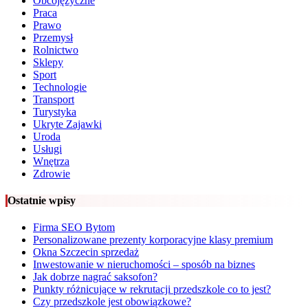
Obcojęzyczne
Praca
Prawo
Przemysł
Rolnictwo
Sklepy
Sport
Technologie
Transport
Turystyka
Ukryte Zajawki
Uroda
Usługi
Wnętrza
Zdrowie
Ostatnie wpisy
Firma SEO Bytom
Personalizowane prezenty korporacyjne klasy premium
Okna Szczecin sprzedaż
Inwestowanie w nieruchomości – sposób na biznes
Jak dobrze nagrać saksofon?
Punkty różnicujące w rekrutacji przedszkole co to jest?
Czy przedszkole jest obowiązkowe?