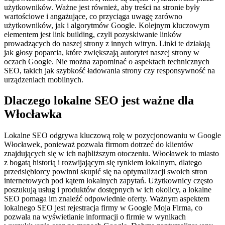
użytkowników. Ważne jest również, aby treści na stronie były
wartościowe i angażujące, co przyciąga uwagę zarówno
użytkowników, jak i algorytmów Google. Kolejnym kluczowym
elementem jest link building, czyli pozyskiwanie linków
prowadzących do naszej strony z innych witryn. Linki te działają
jak głosy poparcia, które zwiększają autorytet naszej strony w
oczach Google. Nie można zapominać o aspektach technicznych
SEO, takich jak szybkość ładowania strony czy responsywność na
urządzeniach mobilnych.
Dlaczego lokalne SEO jest ważne dla
Włocławka
Lokalne SEO odgrywa kluczową rolę w pozycjonowaniu w Google
Włocławek, ponieważ pozwala firmom dotrzeć do klientów
znajdujących się w ich najbliższym otoczeniu. Włocławek to miasto
z bogatą historią i rozwijającym się rynkiem lokalnym, dlatego
przedsiębiorcy powinni skupić się na optymalizacji swoich stron
internetowych pod kątem lokalnych zapytań. Użytkownicy często
poszukują usług i produktów dostępnych w ich okolicy, a lokalne
SEO pomaga im znaleźć odpowiednie oferty. Ważnym aspektem
lokalnego SEO jest rejestracja firmy w Google Moja Firma, co
pozwala na wyświetlanie informacji o firmie w wynikach