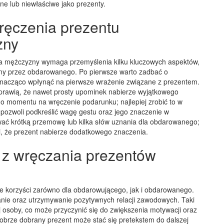
e lub niewłaściwe jako prezenty.
ręczenia prezentu
zny
a mężczyzny wymaga przemyślenia kilku kluczowych aspektów,
rany przez obdarowanego. Po pierwsze warto zadbać o
nacząco wpłynąć na pierwsze wrażenie związane z prezentem.
sprawią, że nawet prosty upominek nabierze wyjątkowego
o momentu na wręczenie podarunku; najlepiej zrobić to w
 pozwoli podkreślić wagę gestu oraz jego znaczenie w
wać krótką przemowę lub kilka słów uznania dla obdarowanego;
i, że prezent nabierze dodatkowego znaczenia.
e z wręczania prezentów
e korzyści zarówno dla obdarowującego, jak i obdarowanego.
nie oraz utrzymywanie pozytywnych relacji zawodowych. Taki
j osoby, co może przyczynić się do zwiększenia motywacji oraz
brze dobrany prezent może stać się pretekstem do dalszej