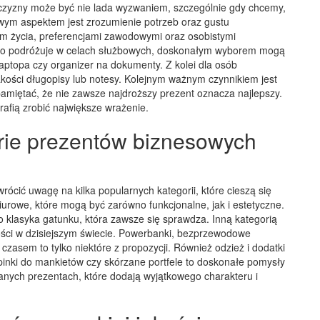
zyzny może być nie lada wyzwaniem, szczególnie gdy chcemy,
zowym aspektem jest zrozumienie potrzeb oraz gustu
m życia, preferencjami zawodowymi oraz osobistymi
ęsto podróżuje w celach służbowych, doskonałym wyborem mogą
laptopa czy organizer na dokumenty. Z kolei dla osób
akości długopisy lub notesy. Kolejnym ważnym czynnikiem jest
amiętać, że nie zawsze najdroższy prezent oznacza najlepszy.
afią zrobić największe wrażenie.
rie prezentów biznesowych
ócić uwagę na kilka popularnych kategorii, które cieszą się
urowe, które mogą być zarówno funkcjonalne, jak i estetyczne.
to klasyka gatunku, która zawsze się sprawdza. Inną kategorią
ości w dzisiejszym świecie. Powerbanki, bezprzewodowe
zasem to tylko niektóre z propozycji. Również odzież i dodatki
inki do mankietów czy skórzane portfele to doskonałe pomysły
nych prezentach, które dodają wyjątkowego charakteru i