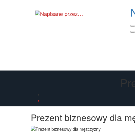
Skip
to
the
content
Pr
Prezent biznesowy dla m