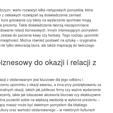
czyzn, warto rozważyć kilka nietypowych pomysłów, które
m z ciekawych rozwiązań są doświadczenia zamiast
, kurs gotowania czy bilety na wydarzenie sportowe mogą
jne prezenty. Takie doświadczenia tworzą niezapomniane
owanie relacji biznesowych. Innym interesującym pomysłem
 zestaw do parzenia kawy czy herbaty. Tego rodzaju upominki
miejętności. Można również postawić na sztukę – oryginalne
nie tylko dekoracją biura, ale także inspiracją do twórczego
znesowy do okazji i relacji z
acji z obdarowanym jest kluczowe dla jego odbioru i
ęczeniu upominku z okazji awansu, a inna przy podziękowaniu za
alnych okazji, takich jak jubileusz firmy czy ważne wydarzenie
rezenty, takie jak luksusowe akcesoria biurowe czy ekskluzywne
 można pozwolić sobie na większą swobodę w wyborze prezentu –
sujący masaż może być świetnym pomysłem dla bliskiego
ltury oraz wartości obdarowanego – w niektórych kulturach