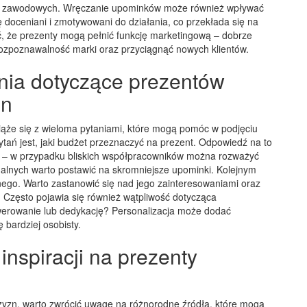
ci zawodowych. Wręczanie upominków może również wpływać
ę doceniani i zmotywowani do działania, co przekłada się na
ć, że prezenty mogą pełnić funkcję marketingową – dobrze
zpoznawalność marki oraz przyciągnąć nowych klientów.
ania dotyczące prezentów
zn
ąże się z wieloma pytaniami, które mogą pomóc w podjęciu
tań jest, jaki budżet przeznaczyć na prezent. Odpowiedź na to
ji – w przypadku bliskich współpracowników można rozważyć
malnych warto postawić na skromniejsze upominki. Kolejnym
anego. Warto zastanowić się nad jego zainteresowaniami oraz
. Często pojawia się również wątpliwość dotycząca
awerowanie lub dedykację? Personalizacja może dodać
 bardziej osobisty.
inspiracji na prezenty
czyzn, warto zwrócić uwagę na różnorodne źródła, które mogą