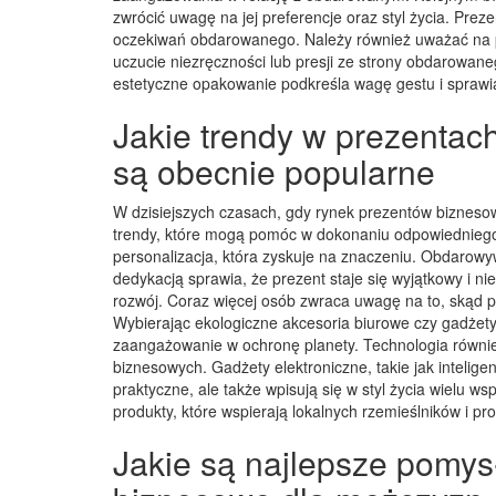
zwrócić uwagę na jej preferencje oraz styl życia. Pre
oczekiwań obdarowanego. Należy również uważać na 
uczucie niezręczności lub presji ze strony obdarowan
estetyczne opakowanie podkreśla wagę gestu i sprawi
Jakie trendy w prezenta
są obecnie popularne
W dzisiejszych czasach, gdy rynek prezentów biznesow
trendy, które mogą pomóc w dokonaniu odpowiedniego
personalizacja, która zyskuje na znaczeniu. Obdaro
dedykacją sprawia, że prezent staje się wyjątkowy i n
rozwój. Coraz więcej osób zwraca uwagę na to, skąd 
Wybierając ekologiczne akcesoria biurowe czy gadże
zaangażowanie w ochronę planety. Technologia równi
biznesowych. Gadżety elektroniczne, takie jak intelige
praktyczne, ale także wpisują się w styl życia wielu 
produkty, które wspierają lokalnych rzemieślników i pr
Jakie są najlepsze pomys