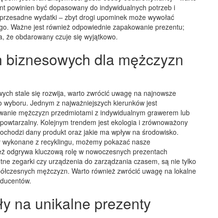
zent powinien być dopasowany do indywidualnych potrzeb i
przesadne wydatki – zbyt drogi upominek może wywołać
ego. Ważne jest również odpowiednie zapakowanie prezentu;
a, że obdarowany czuje się wyjątkowo.
ch biznesowych dla mężczyzn
ych stale się rozwija, warto zwrócić uwagę na najnowsze
 wyboru. Jednym z najważniejszych kierunków jest
wywanie mężczyzn przedmiotami z indywidualnym grawerem lub
iepowtarzalny. Kolejnym trendem jest ekologia i zrównoważony
pochodzi dany produkt oraz jakie ma wpływ na środowisko.
ty wykonane z recyklingu, możemy pokazać nasze
eż odgrywa kluczową rolę w nowoczesnych prezentach
ntne zegarki czy urządzenia do zarządzania czasem, są nie tylko
współczesnych mężczyzn. Warto również zwrócić uwagę na lokalne
oducentów.
ły na unikalne prezenty