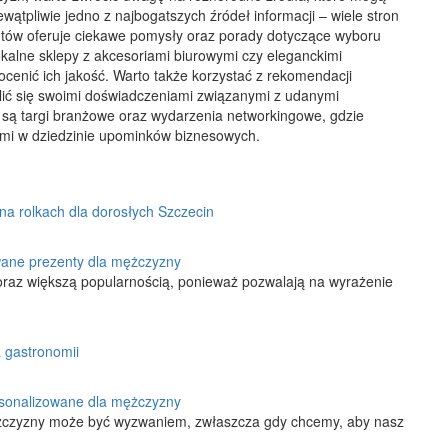
ątpliwie jedno z najbogatszych źródeł informacji – wiele stron
ntów oferuje ciekawe pomysły oraz porady dotyczące wyboru
alne sklepy z akcesoriami biurowymi czy eleganckimi
cenić ich jakość. Warto także korzystać z rekomendacji
ić się swoimi doświadczeniami związanymi z udanymi
i są targi branżowe oraz wydarzenia networkingowe, gdzie
mi w dziedzinie upominków biznesowych.
na rolkach dla dorosłych Szczecin
ane prezenty dla mężczyzny
oraz większą popularnością, ponieważ pozwalają na wyrażenie
a gastronomii
sonalizowane dla mężczyzny
żczyzny może być wyzwaniem, zwłaszcza gdy chcemy, aby nasz