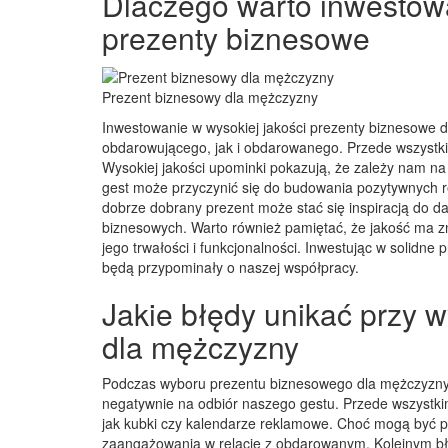
Dlaczego warto inwestowa
prezenty biznesowe
Prezent biznesowy dla mężczyzny
Inwestowanie w wysokiej jakości prezenty biznesowe d
obdarowującego, jak i obdarowanego. Przede wszystkim
Wysokiej jakości upominki pokazują, że zależy nam na
gest może przyczynić się do budowania pozytywnych 
dobrze dobrany prezent może stać się inspiracją do d
biznesowych. Warto również pamiętać, że jakość ma zn
jego trwałości i funkcjonalności. Inwestując w solidne
będą przypominały o naszej współpracy.
Jakie błędy unikać przy 
dla mężczyzny
Podczas wyboru prezentu biznesowego dla mężczyzny 
negatywnie na odbiór naszego gestu. Przede wszystki
jak kubki czy kalendarze reklamowe. Choć mogą być pr
zaangażowania w relację z obdarowanym. Kolejnym bł