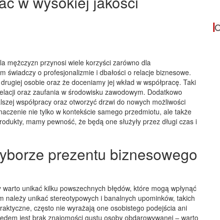
ć w wysokiej jakości
O
la mężczyzn przynosi wiele korzyści zarówno dla
 świadczy o profesjonalizmie i dbałości o relacje biznesowe.
 drugiej osobie oraz że doceniamy jej wkład w współpracę. Taki
relacji oraz zaufania w środowisku zawodowym. Dodatkowo
alszej współpracy oraz otworzyć drzwi do nowych możliwości
aczenie nie tylko w kontekście samego przedmiotu, ale także
 produkty, mamy pewność, że będą one służyły przez długi czas i
wyborze prezentu biznesowego
warto unikać kilku powszechnych błędów, które mogą wpłynąć
m należy unikać stereotypowych i banalnych upominków, takich
aktyczne, często nie wyrażają one osobistego podejścia ani
ędem jest brak znajomości gustu osoby obdarowywanej – warto