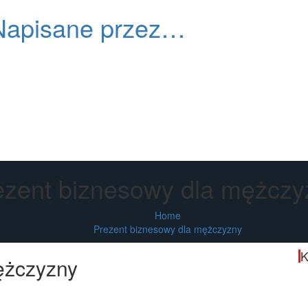
Napisane przez…
Primary
Menu
ezent biznesowy dla mężczy
Home
Prezent biznesowy dla mężczyzny
K
ężczyzny