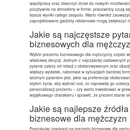
współpracy oraz otworzyć drzwi do nowych możliwoś
pozytywnie na atmosferę w firmie; pracownicy czują si
lepsze wyniki całego zespołu. Warto również zauważy
zaprojektowane gadżety reklamowe mogą zwiększyć ro
Jakie są najczęstsze pyt
biznesowych dla mężczy
Wybór prezentu biznesowego dla mężczyzny często wi
właściwej decyzji. Jednym z najczęściej zadawanych py
pytanie zależy od relacji z obdarowywanym oraz okaz
większy wydatek, natomiast w sytuacjach bardziej for
istotnym pytaniem jest, jakie są preferencje obdarow
stylem życia, aby wybrać coś, co naprawdę go ucieszy
personalizacji prezentu – czy warto inwestować w gr
wyjątkowego charakteru i sprawić, że prezent stanie się
Jakie są najlepsze źródła 
biznesowe dla mężczyzn
Poszukując inspiracji na prezenty biznesowe dla męż