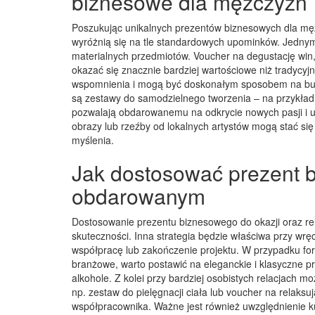
biznesowe dla mężczyzn
Poszukując unikalnych prezentów biznesowych dla męż
wyróżnią się na tle standardowych upominków. Jedny
materialnych przedmiotów. Voucher na degustację win
okazać się znacznie bardziej wartościowe niż tradycy
wspomnienia i mogą być doskonałym sposobem na bud
są zestawy do samodzielnego tworzenia – na przykład
pozwalają obdarowanemu na odkrycie nowych pasji i u
obrazy lub rzeźby od lokalnych artystów mogą stać się 
myślenia.
Jak dostosować prezent bi
obdarowanym
Dostosowanie prezentu biznesowego do okazji oraz rel
skuteczności. Inna strategia będzie właściwa przy wr
współpracę lub zakończenie projektu. W przypadku form
branżowe, warto postawić na eleganckie i klasyczne p
alkohole. Z kolei przy bardziej osobistych relacjach
np. zestaw do pielęgnacji ciała lub voucher na relak
współpracownika. Ważne jest również uwzględnienie ku