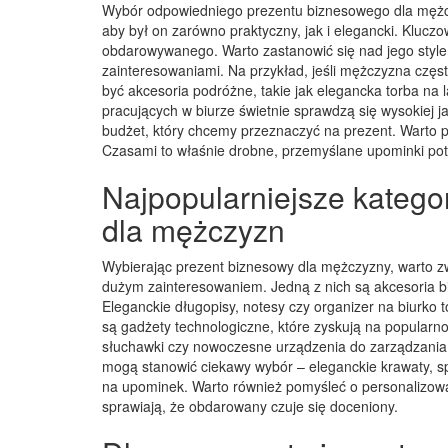
Wybór odpowiedniego prezentu biznesowego dla mężc
aby był on zarówno praktyczny, jak i elegancki. Kluc
obdarowywanego. Warto zastanowić się nad jego style
zainteresowaniami. Na przykład, jeśli mężczyzna cz
być akcesoria podróżne, takie jak elegancka torba na 
pracujących w biurze świetnie sprawdzą się wysokiej j
budżet, który chcemy przeznaczyć na prezent. Warto p
Czasami to właśnie drobne, przemyślane upominki potr
Najpopularniejsze katego
dla mężczyzn
Wybierając prezent biznesowy dla mężczyzny, warto zwr
dużym zainteresowaniem. Jedną z nich są akcesoria bi
Eleganckie długopisy, notesy czy organizer na biurko 
są gadżety technologiczne, które zyskują na popularn
słuchawki czy nowoczesne urządzenia do zarządzania c
mogą stanowić ciekawy wybór – eleganckie krawaty, sp
na upominek. Warto również pomyśleć o personalizowa
sprawiają, że obdarowany czuje się doceniony.