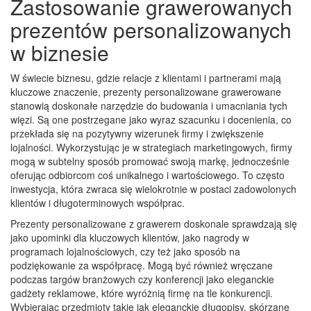
Zastosowanie grawerowanych
prezentów personalizowanych
w biznesie
W świecie biznesu, gdzie relacje z klientami i partnerami mają
kluczowe znaczenie, prezenty personalizowane grawerowane
stanowią doskonałe narzędzie do budowania i umacniania tych
więzi. Są one postrzegane jako wyraz szacunku i docenienia, co
przekłada się na pozytywny wizerunek firmy i zwiększenie
lojalności. Wykorzystując je w strategiach marketingowych, firmy
mogą w subtelny sposób promować swoją markę, jednocześnie
oferując odbiorcom coś unikalnego i wartościowego. To często
inwestycja, która zwraca się wielokrotnie w postaci zadowolonych
klientów i długoterminowych współprac.
Prezenty personalizowane z grawerem doskonale sprawdzają się
jako upominki dla kluczowych klientów, jako nagrody w
programach lojalnościowych, czy też jako sposób na
podziękowanie za współpracę. Mogą być również wręczane
podczas targów branżowych czy konferencji jako eleganckie
gadżety reklamowe, które wyróżnią firmę na tle konkurencji.
Wybierając przedmioty takie jak eleganckie długopisy, skórzane