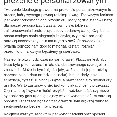
Tworzenie idealnego graweru na prezencie personalizowanym to
proces, który wymaga pewnej refleksji i uwagi. Pierwszym krokiem
jest wybór odpowiedniego przedmiotu, który będzie stanowił bazę
dla naszej personalizacji. Zastanówmy się, jakie są
zainteresowania i preferencje osoby obdarowywanej. Czy jest to
osoba ceniąca sobie elegancję i klasykę, czy może preferuje
bardziej nowoczesny i minimalistyczny styl? Odpowiedź na te
pytania pomoże nam dobrać materiał, kształt i rozmiar
przedmiotu, na którym będziemy grawerować.
Następnie przychodzi czas na sam grawer. Kluczowe jest, aby
treść była przemyślana i miała dla obdarowanego szczególne
znaczenie. Może to być imię, inicjały, ważna data (np. urodziny,
rocznica ślubu, data narodzin dziecka), krótka dedykacja,
sentencja, cytat z ulubionej książki, a nawet specjalny symbol czy
grafika. Warto zastanowić się, jaki komunikat chcemy przekazać.
Czy ma to być wyraz miłości, przyjaźni, wdzięczności, czy może
symboliczny gest upamiętniający ważne wydarzenie? Im bardziej
osobista i znacząca będzie treść graweru, tym większą wartość
sentymentalną będzie miał prezent.
Kolejnym ważnym aspektem jest wybór czcionki oraz sposobu