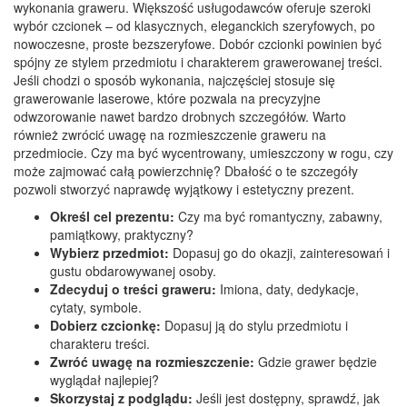
wykonania graweru. Większość usługodawców oferuje szeroki
wybór czcionek – od klasycznych, eleganckich szeryfowych, po
nowoczesne, proste bezszeryfowe. Dobór czcionki powinien być
spójny ze stylem przedmiotu i charakterem grawerowanej treści.
Jeśli chodzi o sposób wykonania, najczęściej stosuje się
grawerowanie laserowe, które pozwala na precyzyjne
odwzorowanie nawet bardzo drobnych szczegółów. Warto
również zwrócić uwagę na rozmieszczenie graweru na
przedmiocie. Czy ma być wycentrowany, umieszczony w rogu, czy
może zajmować całą powierzchnię? Dbałość o te szczegóły
pozwoli stworzyć naprawdę wyjątkowy i estetyczny prezent.
Określ cel prezentu:
Czy ma być romantyczny, zabawny,
pamiątkowy, praktyczny?
Wybierz przedmiot:
Dopasuj go do okazji, zainteresowań i
gustu obdarowywanej osoby.
Zdecyduj o treści graweru:
Imiona, daty, dedykacje,
cytaty, symbole.
Dobierz czcionkę:
Dopasuj ją do stylu przedmiotu i
charakteru treści.
Zwróć uwagę na rozmieszczenie:
Gdzie grawer będzie
wyglądał najlepiej?
Skorzystaj z podglądu:
Jeśli jest dostępny, sprawdź, jak