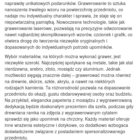
naprawdę unikatowych podarunków. Grawerowanie to sztuka
nanoszenia trwałego wzoru na powierzchnię przedmiotu, co
nadaje mu indywidualny charakter i sprawia, że staje się on
niepowtarzalną pamiątką. Nowoczesne technologie, takie jak
grawerowanie laserowe, pozwalają na precyzyjne odwzorowanie
nawet najbardziej skomplikowanych wzorów, czcionek i grafik, co
otwiera drogę do tworzenia niezwykle oryginalnych i
dopasowanych do indywidualnych potrzeb upominków.
Wybór materiałów, na których można wykonać grawer, jest
niezwykle szeroki. Najczęściej spotykane są metale, takie jak stal
nierdzewna, srebro, złoto, mosiądz czy aluminium. Jednak
możliwości sięgają znacznie dalej – grawerować można również
na drewnie, skórze, szkle, akrylu, a nawet na niektórych
rodzajach kamienia. Ta różnorodność pozwala na dopasowanie
przedmiotu do okazji, gustu obdarowywanej osoby oraz budżetu.
Na przykład, elegancka papeteria z mosiądzu z wygrawerowaną
dedykacją będzie doskonałym prezentem dla szefa, podczas gdy
drewniana ramka na zdjęcia z wygrawerowanym cytatem
sprawdzi się jako upominek na chrzciny. Każdy materiał oferuje
inne wrażenia estetyczne i dotykowe, co dodatkowo wzbogaca
doświadczenie związane z posiadaniem spersonalizowanego
przedmiotu.