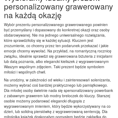
personalizowany grawerowany
na każdą okazję
Wybór prezentu personalizowanego grawerowanego powinien
być przemyślany i dopasowany do konkretnej okazji oraz osoby
obdarowywanej. Nie ma jednego uniwersalnego rozwiązania,
które sprawdziłoby się w każdej sytuacji. Kluczem jest
zrozumienie, co chcemy przez ten podarunek przekazać i jakie
emocje chcemy wywołać. Na przykład, na romantyczną rocznicę
związku, idealnie sprawdzi się grawerowana biżuteria z inicjałami
lub datą poznania, albo elegancki kieliszek z wygrawerowanym
Waszym wspólnym zdjęciem. Taki prezent będzie symbolem
miłości i wspólnych chwil.
Na urodziny, w zależności od wieku i zainteresowań solenizanta,
możemy wybrać coś bardziej praktycznego lub pamiątkowego.
Dla młodej osoby świetnie nada się spersonalizowany powerbank
z zabawnym grawerem lub modny breloczek do kluczy. Starszej
osobie możemy podarować elegancki długopis z
wygrawerowanym imieniem, który będzie wykorzystywany na co
dzień, lub solidną piersiówkę z wygrawerowaną sentencją. Dla
miłośnika książek doskonałym pomysłem będzie zakładka do