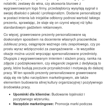
notatniki, zestawy do wina, czy akcesoria biurowe z
wygrawerowanym logo firmy, przedsiębiorcy wysyłają sygnał o
swojej dbałości o jakość i profesjonalizm. Dodanie personalizacji
w postaci imienia lub inicjałów odbiorcy podnosi wartość takiego
prezentu, sprawiając, że staje się on czymś więcej niż tylko
standardowym gadżetem reklamowym.
Co więcej, grawerowane prezenty personalizowane są
doskonałym sposobem na docenienie własnych pracowników.
Jubileusz pracy, osiągnięcie ważnego celu zespołowego, czy po
prostu wyraz wdzięczności za zaangażowanie – te wszystkie
okazje można uczcić wręczając spersonalizowane przedmioty.
Długopis z wygrawerowanym imieniem i stażem pracy, ramka na
zdjęcie z podziękowaniem, czy elegancki zegarek z dedykacją to
gesty, które budują poczucie przynależności i motywują do dalszej
pracy. W ten sposób prezenty personalizowane grawerowane
stają się nie tylko narzędziem marketingowym, ale także
elementem budowania silnej kultury organizacyjnej i pozytywnego
środowiska pracy.
Upominki dla klientów:
Budowanie lojalności i
pozytywnego wizerunku.
Narzędzie marketingowe:
Promocja marki podczas