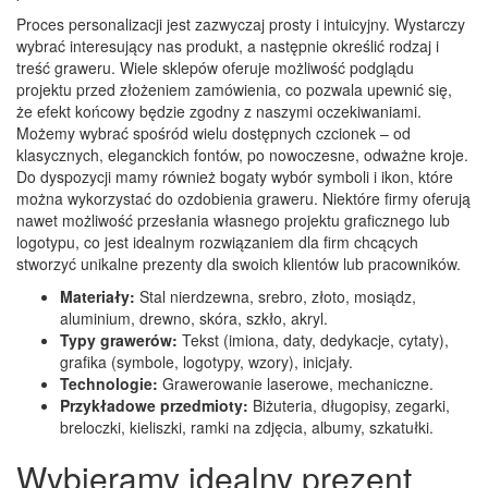
Proces personalizacji jest zazwyczaj prosty i intuicyjny. Wystarczy
wybrać interesujący nas produkt, a następnie określić rodzaj i
treść graweru. Wiele sklepów oferuje możliwość podglądu
projektu przed złożeniem zamówienia, co pozwala upewnić się,
że efekt końcowy będzie zgodny z naszymi oczekiwaniami.
Możemy wybrać spośród wielu dostępnych czcionek – od
klasycznych, eleganckich fontów, po nowoczesne, odważne kroje.
Do dyspozycji mamy również bogaty wybór symboli i ikon, które
można wykorzystać do ozdobienia graweru. Niektóre firmy oferują
nawet możliwość przesłania własnego projektu graficznego lub
logotypu, co jest idealnym rozwiązaniem dla firm chcących
stworzyć unikalne prezenty dla swoich klientów lub pracowników.
Materiały:
Stal nierdzewna, srebro, złoto, mosiądz,
aluminium, drewno, skóra, szkło, akryl.
Typy grawerów:
Tekst (imiona, daty, dedykacje, cytaty),
grafika (symbole, logotypy, wzory), inicjały.
Technologie:
Grawerowanie laserowe, mechaniczne.
Przykładowe przedmioty:
Biżuteria, długopisy, zegarki,
breloczki, kieliszki, ramki na zdjęcia, albumy, szkatułki.
Wybieramy idealny prezent