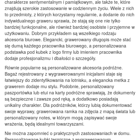
charakterze sentymentalnym i pamiątkowym, ale także te, które
znajdują szerokie zastosowanie w codziennym życiu. Wiele z nich
to przedmioty, z których korzystamy regularnie, a dodanie do nich
indywidualnego graweru sprawia, że stają się one nie tylko
bardziej funkcjonalne, ale również bardziej osobiste i przyjemne w
użytkowaniu. Dobrym przykładem są wszelkiego rodzaju
akcesoria biurowe. Elegancki, grawerowany długopis może stać
się dumą każdego pracownika biurowego, a personalizowana
podstawka pod kubek z logo firmy lub imieniem pracownika
dodaje profesjonalizmu i dbałości o szczegóły.
Równie popularne są personalizowane akcesoria podróżne.
Bagaż rejestrowany z wygrawerowanymi inicjałami staje się
łatwiejszy do zidentyfikowania na lotnisku, a elegancka metka z
grawerem dodaje mu stylu. Podobnie, personalizowany
paszportówka lub etui na karty podróżne sprawiają, że dokumenty
są bezpieczne i zawsze pod ręką, a dodatkowo posiadają
unikalny charakter. Dla podróżników, którzy lubią dokumentować
swoje wyprawy, grawerowana ramka na zdjęcia z mapą świata lub
personalizowany notes, w którym mogą zapisywać swoje
wrażenia, będą idealnymi towarzyszami.
Nie można zapomnieć o praktycznych zastosowaniach w domu.
Personalizowane kubki termiczne z wygrawerowanym