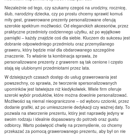
Niezależnie od tego, czy szukamy czegoś na urodziny, rocznicę,
ślub, narodziny dziecka, czy po prostu chcemy sprawić komuś
miły gest, grawerowane prezenty personalizowane oferują
szerokie spektrum możliwości. Od eleganckich akcesoriów, przez
praktyczne przedmioty codziennego użytku, aż po wyjątkowe
pamiątki – każdy znajdzie coś dla siebie. Kluczem do sukcesu jest
dobranie odpowiedniego przedmiotu oraz przemyślanego
graweru, który będzie miał dla obdarowanego szczególne
znaczenie. To właśnie ta kombinacja sprawia, że
personalizowane prezenty z grawerem są tak cenione i często
stają się ulubionymi przedmiotami przez lata.
W dzisiejszych czasach dostęp do usług grawerowania jest
powszechny, co sprawia, że tworzenie spersonalizowanych
upominków jest łatwiejsze niż kiedykolwiek. Wiele firm oferuje
szeroki wybór produktów, które można dowolnie personalizować.
Możliwości są niemal nieograniczone – od wyboru czcionki, przez
dodanie grafiki, aż po umieszczenie dedykacji czy ważnej daty. To
pozwala na stworzenie prezentu, który jest naprawdę jedyny w
swoim rodzaju i idealnie dopasowany do potrzeb oraz gustu
odbiorcy. Warto poświęcić chwilę na przemyślenie, co chcemy
przekazać za pomocą grawerowanego prezentu, aby był on nie