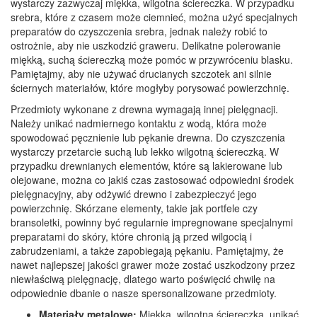
wystarczy zazwyczaj miękka, wilgotna ściereczka. W przypadku
srebra, które z czasem może ciemnieć, można użyć specjalnych
preparatów do czyszczenia srebra, jednak należy robić to
ostrożnie, aby nie uszkodzić graweru. Delikatne polerowanie
miękką, suchą ściereczką może pomóc w przywróceniu blasku.
Pamiętajmy, aby nie używać drucianych szczotek ani silnie
ściernych materiałów, które mogłyby porysować powierzchnię.
Przedmioty wykonane z drewna wymagają innej pielęgnacji.
Należy unikać nadmiernego kontaktu z wodą, która może
spowodować pęcznienie lub pękanie drewna. Do czyszczenia
wystarczy przetarcie suchą lub lekko wilgotną ściereczką. W
przypadku drewnianych elementów, które są lakierowane lub
olejowane, można co jakiś czas zastosować odpowiedni środek
pielęgnacyjny, aby odżywić drewno i zabezpieczyć jego
powierzchnię. Skórzane elementy, takie jak portfele czy
bransoletki, powinny być regularnie impregnowane specjalnymi
preparatami do skóry, które chronią ją przed wilgocią i
zabrudzeniami, a także zapobiegają pękaniu. Pamiętajmy, że
nawet najlepszej jakości grawer może zostać uszkodzony przez
niewłaściwą pielęgnację, dlatego warto poświęcić chwilę na
odpowiednie dbanie o nasze spersonalizowane przedmioty.
Materiały metalowe:
Miękka, wilgotna ściereczka, unikać