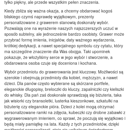
tylko piękny, ale przede wszystkim pełen znaczenia.
Kiedy zbliża się ważna okazja, a chcemy obdarować kogoś
bliskiego czymś naprawdę wyjątkowym, prezenty
personalizowane z grawerem stanowią doskonały wybór.
Pozwalają one na wyrażenie naszych najszczerszych uczuć w
sposób subtelny, ale jednocześnie bardzo osobisty. Grawer może
przybrać formę imienia, inicjałów, daty ważnego wydarzenia,
krótkiej dedykacji, a nawet specjalnego symbolu czy cytatu, który
ma szczególne znaczenie dla Was obojga. Taki upominek
pokazuje, że włożyliśmy serce w jego wybór i stworzenie, a
obdarowana osoba czuje się doceniona i kochana.
Wybór przedmiotu do grawerowania jest kluczowy. Możliwości są
szerokie i obejmują przedmioty dla kobiet, mężczyzn, a nawet
dzieci. Dla panów często wybierane są skórzane portfele,
eleganckie długopisy, breloczki do kluczy, zapalniczki czy kieliszki
do whisky. Dla pań zaś doskonale sprawdzają się biżuteria, taka
jak wisiorki czy bransoletki, lusterka kieszonkowe, szkatułki na
biżuterię czy eleganckie pióra. Dzieci z kolei mogą otrzymać
personalizowane ramki na zdjęcia, kubeczki czy drobne zabawki z
wygrawerowanym imieniem, co sprawi, że poczują się wyjątkowo i
będą miały pamiątkę na lata. Każdy z tych przedmiotów, dzięki
możliwości personalizacji, staje się unikalnym świadectwem