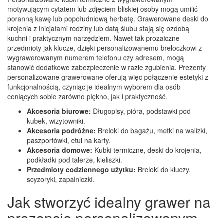
motywującym cytatem lub zdjęciem bliskiej osoby mogą umilić
poranną kawę lub popołudniową herbatę. Grawerowane deski do
krojenia z inicjałami rodziny lub datą ślubu stają się ozdobą
kuchni i praktycznym narzędziem. Nawet tak prozaiczne
przedmioty jak klucze, dzięki personalizowanemu breloczkowi z
wygrawerowanym numerem telefonu czy adresem, mogą
stanowić dodatkowe zabezpieczenie w razie zgubienia. Prezenty
personalizowane grawerowane oferują więc połączenie estetyki z
funkcjonalnością, czyniąc je idealnym wyborem dla osób
ceniących sobie zarówno piękno, jak i praktyczność.
Akcesoria biurowe:
Długopisy, pióra, podstawki pod
kubek, wizytowniki.
Akcesoria podróżne:
Breloki do bagażu, metki na walizki,
paszportówki, etui na karty.
Akcesoria domowe:
Kubki termiczne, deski do krojenia,
podkładki pod talerze, kieliszki.
Przedmioty codziennego użytku:
Breloki do kluczy,
scyzoryki, zapalniczki.
Jak stworzyć idealny grawer na
prezencie personalizowanym