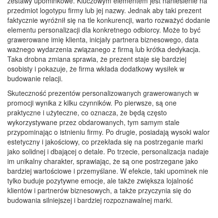
zestawy upominkowe. Kluczowym elementem jest naniesienie na
przedmiot logotypu firmy lub jej nazwy. Jednak aby taki prezent
faktycznie wyróżnił się na tle konkurencji, warto rozważyć dodanie
elementu personalizacji dla konkretnego odbiorcy. Może to być
grawerowane imię klienta, inicjały partnera biznesowego, data
ważnego wydarzenia związanego z firmą lub krótka dedykacja.
Taka drobna zmiana sprawia, że prezent staje się bardziej
osobisty i pokazuje, że firma wkłada dodatkowy wysiłek w
budowanie relacji.
Skuteczność prezentów personalizowanych grawerowanych w
promocji wynika z kilku czynników. Po pierwsze, są one
praktyczne i użyteczne, co oznacza, że będą często
wykorzystywane przez obdarowanych, tym samym stale
przypominając o istnieniu firmy. Po drugie, posiadają wysoki walor
estetyczny i jakościowy, co przekłada się na postrzeganie marki
jako solidnej i dbającej o detale. Po trzecie, personalizacja nadaje
im unikalny charakter, sprawiając, że są one postrzegane jako
bardziej wartościowe i przemyślane. W efekcie, taki upominek nie
tylko buduje pozytywne emocje, ale także zwiększa lojalność
klientów i partnerów biznesowych, a także przyczynia się do
budowania silniejszej i bardziej rozpoznawalnej marki.