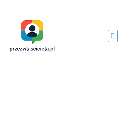
Napisane
przez…