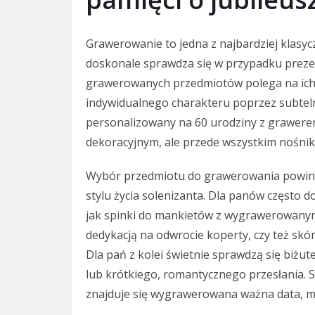
Grawerowanie to jedna z najbardziej klasycz
doskonale sprawdza się w przypadku preze
grawerowanych przedmiotów polega na ich 
indywidualnego charakteru poprzez subtelne
personalizowany na 60 urodziny z grawerem
dekoracyjnym, ale przede wszystkim nośni
Wybór przedmiotu do grawerowania powini
stylu życia solenizanta. Dla panów często 
jak spinki do mankietów z wygrawerowanymi 
dedykacją na odwrocie koperty, czy też skó
Dla pań z kolei świetnie sprawdzą się biżu
lub krótkiego, romantycznego przesłania. Sr
znajduje się wygrawerowana ważna data, mo