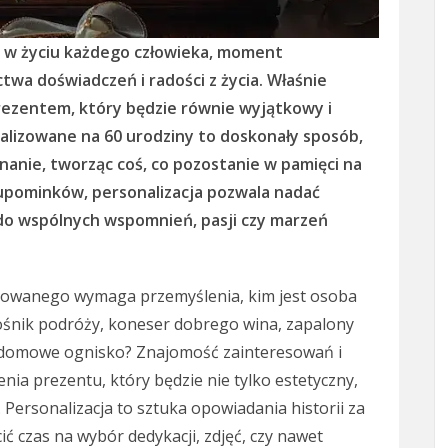
y w życiu każdego człowieka, moment
twa doświadczeń i radości z życia. Właśnie
prezentem, który będzie równie wyjątkowy i
nalizowane na 60 urodziny to doskonały sposób,
znanie, tworząc coś, co pozostanie w pamięci na
 upominków, personalizacja pozwala nadać
 do wspólnych wspomnień, pasji czy marzeń
owanego wymaga przemyślenia, kim jest osoba
łośnik podróży, koneser dobrego wina, zapalony
i domowe ognisko? Znajomość zainteresowań i
nia prezentu, który będzie nie tylko estetyczny,
. Personalizacja to sztuka opowiadania historii za
 czas na wybór dedykacji, zdjęć, czy nawet