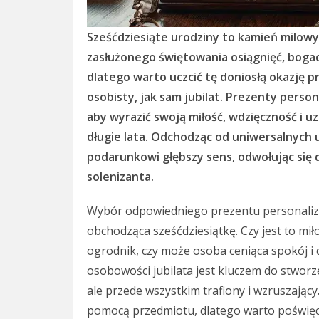
Sześćdziesiąte urodziny to kamień milow
zasłużonego świętowania osiągnięć, bogac
dlatego warto uczcić tę doniosłą okazję 
osobisty, jak sam jubilat. Prezenty perso
aby wyrazić swoją miłość, wdzięczność i u
długie lata. Odchodząc od uniwersalnych
podarunkowi głębszy sens, odwołując się
solenizanta.
Wybór odpowiedniego prezentu personaliz
obchodząca sześćdziesiątkę. Czy jest to mi
ogrodnik, czy może osoba ceniąca spokój 
osobowości jubilata jest kluczem do stworze
ale przede wszystkim trafiony i wzruszający
pomocą przedmiotu, dlatego warto poświęcić