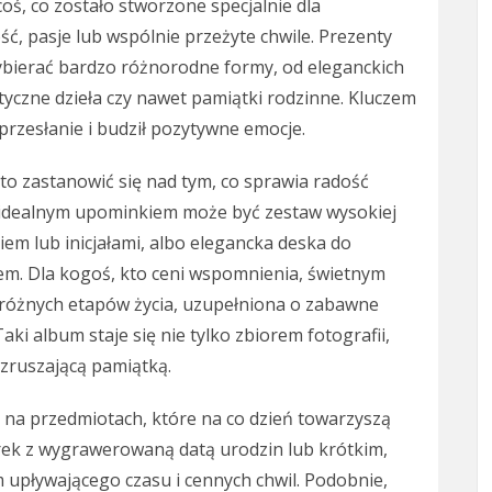
ś, co zostało stworzone specjalnie dla
ść, pasje lub wspólnie przeżyte chwile. Prezenty
bierać bardzo różnorodne formy, od eleganckich
yczne dzieła czy nawet pamiątki rodzinne. Kluczem
przesłanie i budził pozytywne emocje.
o zastanowić się nad tym, co sprawia radość
i idealnym upominkiem może być zestaw wysokiej
em lub inicjałami, albo elegancka deska do
em. Dla kogoś, kto ceni wspomnienia, świetnym
 różnych etapów życia, uzupełniona o zabawne
Taki album staje się nie tylko zbiorem fotografii,
wzruszającą pamiątką.
 na przedmiotach, które na co dzień towarzyszą
arek z wygrawerowaną datą urodzin lub krótkim,
upływającego czasu i cennych chwil. Podobnie,