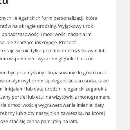
nych i eleganckich form personalizacji, która
ntów na okrągłe urodziny. Wyjątkowy urok
ponadczasowości i możliwości nadania im
, ale znaczące inskrypcje. Prezent
 staje się nie tylko przedmiotem użytkowym lub
kiem wspomnień i wyrazem głębokich uczuć.
en być przemyślany i dopasowany do gustu oraz
doskonałym wyborem są eleganckie akcesoria, takie
inicjałami lub datą urodzin, elegancki zegarek z
rzany portfel lub etui na wizytówki z monogramem.
teria z możliwością wygrawerowania imienia, daty
ebrny lub złoty naszyjnik z zawieszką, na której
że stać się cenną pamiątką na lata.