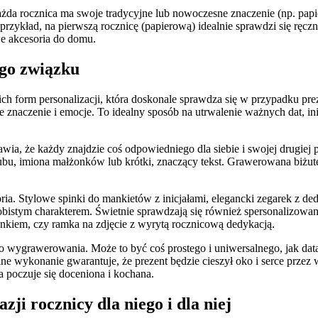
ażda rocznica ma swoje tradycyjne lub nowoczesne znaczenie (np. papie
rzykład, na pierwszą rocznicę (papierową) idealnie sprawdzi się ręczni
e akcesoria do domu.
go związku
kich form personalizacji, która doskonale sprawdza się w przypadku 
 znaczenie i emocje. To idealny sposób na utrwalenie ważnych dat, in
, że każdy znajdzie coś odpowiedniego dla siebie i swojej drugiej po
lubu, imiona małżonków lub krótki, znaczący tekst. Grawerowana biżu
ia. Stylowe spinki do mankietów z inicjałami, elegancki zegarek z d
sobistym charakterem. Świetnie sprawdzają się również spersonalizowan
kiem, czy ramka na zdjęcie z wyrytą rocznicową dedykacją.
wygrawerowania. Może to być coś prostego i uniwersalnego, jak data 
nalne wykonanie gwarantuje, że prezent będzie cieszył oko i serce prz
 poczuje się doceniona i kochana.
ji rocznicy dla niego i dla niej