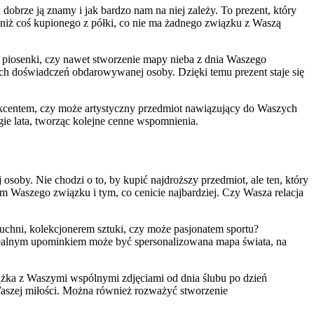
dobrze ją znamy i jak bardzo nam na niej zależy. To prezent, który
y niż coś kupionego z półki, co nie ma żadnego związku z Waszą
 piosenki, czy nawet stworzenie mapy nieba z dnia Waszego
ych doświadczeń obdarowywanej osoby. Dzięki temu prezent staje się
 akcentem, czy może artystyczny przedmiot nawiązujący do Waszych
gie lata, tworząc kolejne cenne wspomnienia.
soby. Nie chodzi o to, by kupić najdroższy przedmiot, ale ten, który
em Waszego związku i tym, co cenicie najbardziej. Czy Wasza relacja
uchni, kolekcjonerem sztuki, czy może pasjonatem sportu?
a idealnym upominkiem może być spersonalizowana mapa świata, na
ążka z Waszymi wspólnymi zdjęciami od dnia ślubu po dzień
 Waszej miłości. Można również rozważyć stworzenie