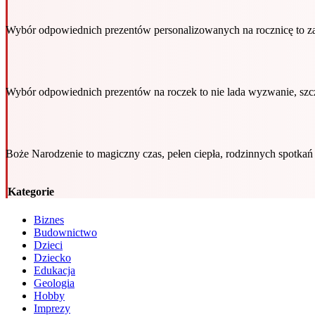
Wybór odpowiednich prezentów personalizowanych na rocznicę to za
Wybór odpowiednich prezentów na roczek to nie lada wyzwanie, sz
Boże Narodzenie to magiczny czas, pełen ciepła, rodzinnych spotk
Kategorie
Biznes
Budownictwo
Dzieci
Dziecko
Edukacja
Geologia
Hobby
Imprezy