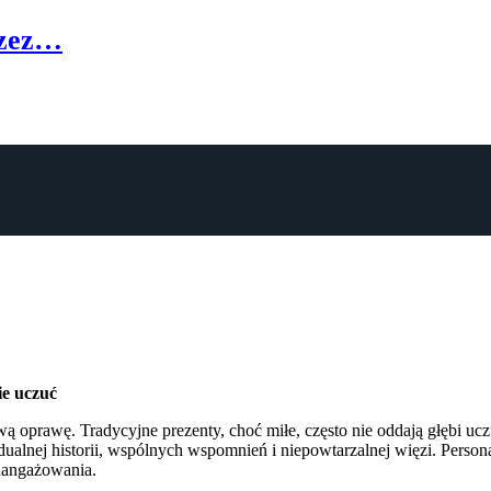
rzez…
ie uczuć
 oprawę. Tradycyjne prezenty, choć miłe, często nie oddają głębi ucz
idualnej historii, wspólnych wspomnień i niepowtarzalnej więzi. Person
aangażowania.