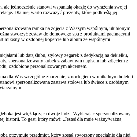
m, ale jednocześnie stanowi wspaniałą okazję do wyrażenia swojej
lację. Dla niej warto rozważyć prezenty, które podkreślą jej
Spersonalizowana ramka na zdjęcia z Waszym wspólnym, ulubionym
e, można stworzyć zestaw do domowego spa z produktami pachnącymi
 list miłosny w ozdobnej kopercie lub album ze wspólnymi
cjałami lub datą ślubu, stylowy zegarek z dedykacją na dekielku,
erbaty, spersonalizowany kubek z zabawnym napisem lub zdjęciem z
hodu, ozdobione personalizowanym akcentem.
a dla Was szczególne znaczenie, z noclegiem w unikalnym hotelu i
stanowi spersonalizowana zastawa stołowa lub świece z osobistym
owtarzalnym.
łęboka jest więź łącząca dwoje ludzi. Wybierając spersonalizowany
j historii. To gest, który mówi: „Jesteś dla mnie ważny/ważna,
 otrzymuje przedmiot, który został stworzony specjalnie dla niej,