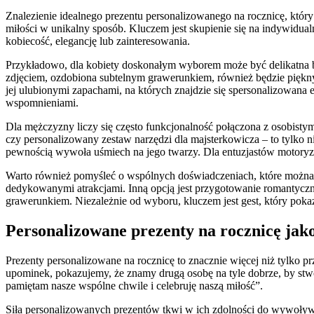
Znalezienie idealnego prezentu personalizowanego na rocznicę, który
miłości w unikalny sposób. Kluczem jest skupienie się na indywidual
kobiecość, elegancję lub zainteresowania.
Przykładowo, dla kobiety doskonałym wyborem może być delikatna 
zdjęciem, ozdobiona subtelnym grawerunkiem, również będzie piękny
jej ulubionymi zapachami, na których znajdzie się spersonalizowana 
wspomnieniami.
Dla mężczyzny liczy się często funkcjonalność połączona z osobisty
czy personalizowany zestaw narzędzi dla majsterkowicza – to tylko 
pewnością wywoła uśmiech na jego twarzy. Dla entuzjastów motory
Warto również pomyśleć o wspólnych doświadczeniach, które można 
dedykowanymi atrakcjami. Inną opcją jest przygotowanie romantyczn
grawerunkiem. Niezależnie od wyboru, kluczem jest gest, który poka
Personalizowane prezenty na rocznicę jako
Prezenty personalizowane na rocznicę to znacznie więcej niż tylko 
upominek, pokazujemy, że znamy drugą osobę na tyle dobrze, by stwor
pamiętam nasze wspólne chwile i celebruję naszą miłość”.
Siła personalizowanych prezentów tkwi w ich zdolności do wywoływa