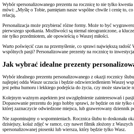
Wybór spersonalizowanego prezentu na rocznicę to nie tylko kwestia o
mówi: „Myślę o Tobie, pamiętam nasze wspólne chwile i cenię to, co 
relacją.
Personalizacja może przybierać różne formy. Może to być wygrawero
pierwszego spotkania. Możliwości są niemal nieograniczone, a kluc
nie tylko przedmiotem, ale opowieścią o Waszej miłości.
Warto poświęcić czas na przemyślenie, co sprawi największą radość
wspólnych pasji? Personalizowane prezenty na rocznicę to inwestycja
Jak wybrać idealne prezenty personalizowa
Wybór idealnego prezentu personalizowanego z okazji rocznicy ślubu 
najlepiej odda Wasze uczucia i będzie odzwierciedleniem Waszej wspó
jest pełna humoru i lekkiego podejścia do życia, czy może stawiacie 
Kolejnym ważnym aspektem jest uwzględnienie zainteresowań i pasji 
Dopasowanie prezentu do jego hobby sprawi, że będzie on nie tylko 
której zaznaczycie odwiedzone miejsca, lub grawerowany dziennik p
Nie zapominajmy o wspomnieniach. Rocznica ślubu to doskonała okaz
dzisiejszy, kolaż zdjęć w ramce, czy nawet filmik złożony z Waszych
spersonalizowanej piosenki lub wiersza, który będzie tylko Wasz.