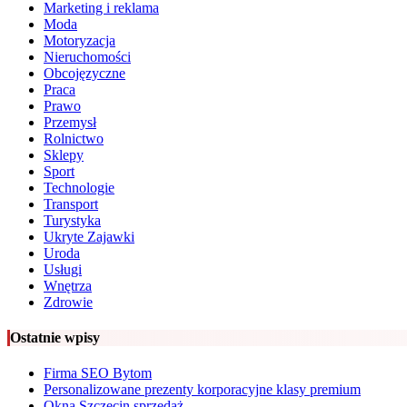
Marketing i reklama
Moda
Motoryzacja
Nieruchomości
Obcojęzyczne
Praca
Prawo
Przemysł
Rolnictwo
Sklepy
Sport
Technologie
Transport
Turystyka
Ukryte Zajawki
Uroda
Usługi
Wnętrza
Zdrowie
Ostatnie wpisy
Firma SEO Bytom
Personalizowane prezenty korporacyjne klasy premium
Okna Szczecin sprzedaż