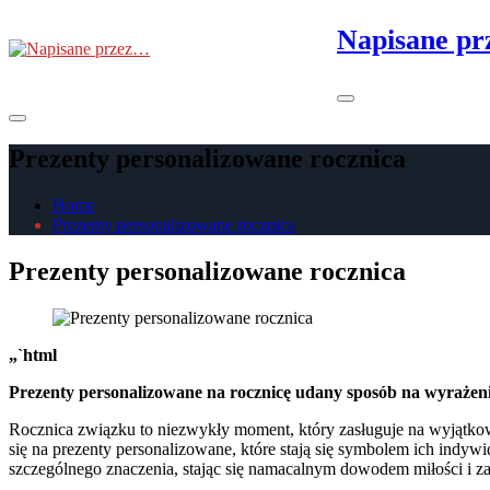
Skip
Napisane p
to
the
content
Primary
Menu
Prezenty personalizowane rocznica
Home
Prezenty personalizowane rocznica
Prezenty personalizowane rocznica
„`html
Prezenty personalizowane na rocznicę udany sposób na wyrażen
Rocznica związku to niezwykły moment, który zasługuje na wyjątkową
się na prezenty personalizowane, które stają się symbolem ich indyw
szczególnego znaczenia, stając się namacalnym dowodem miłości i z