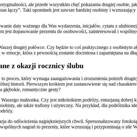
ryginalności, ale przede wszystkim chęć pokazania drugiej osobie, jak 
nas łączy”. Taki upominek jest zawsze bardziej osobisty i wzruszając
wanie daty ważnego dla Was wydarzenia, inicjałów, cytatu z ulubionej
zem jest dopasowanie prezentu do osobowości, zainteresowań i wspóln
 Waszej drugiej połówce. Czy będzie to coś praktycznego z osobistym
 w emocje, która z pewnością zostanie doceniona i zapamiętana na dłu
ne z okazji rocznicy ślubu
to proces, który wymaga zaangażowania i zrozumienia potrzeb drugiej o
lnej historii. Pierwszym krokiem jest zastanowienie się nad charakter
na głębokie, romantyczne gesty?
Waszego małżonka. Czy jest miłośnikiem podróży, entuzjastą dobrej k
osobisty, ale także trafiony i użyteczny. Na przykład, dla podróżnik
odróży.
ja do odświeżenia najpiękniejszych chwil. Spersonalizowany fotoksi
 wspólnych nagrań to prezenty, które wzruszają i przypominają o sile