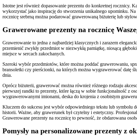
Istotne jest również dopasowanie prezentu do konkretnej rocznicy. K
wykorzystać jako inspirację do stworzenia unikalnego upominku. Na p
rocznicę srebrną można podarować grawerowaną biżuterię lub stylow
Grawerowane prezenty na rocznicę Wasze
Grawerowanie to jedna z najbardziej klasycznych i zarazem eleganc
przemienić zwykły przedmiot w niezwykłą pamiątkę, niosącą głębokie
miejsce w sercach zakochanych.
Szeroki wybór przedmiotów, które można poddać grawerowaniu, sprawia
bransoletki czy pierścionki, na których można wygrawerować datę ś
dnia.
Oprócz biżuterii, grawerować można również różnego rodzaju akcesor
pierwszej randki to prezenty, które łączą w sobie funkcjonalność z o
wygrawerowanymi imionami, deska do krojenia z osobistym grawerun
Kluczem do sukcesu jest wybór odpowiedniego tekstu lub symbolu do 
historii. Ważne, aby grawerunek był czytelny i estetyczny. Profesjo
Grawerowane prezenty na rocznicę to pewność, że obdarowana osoba
Pomysły na personalizowane prezenty z okaz