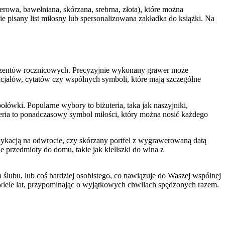
rowa, bawełniana, skórzana, srebrna, złota), które można
e pisany list miłosny lub spersonalizowana zakładka do książki. Na
prezentów rocznicowych. Precyzyjnie wykonany grawer może
icjałów, cytatów czy wspólnych symboli, które mają szczególne
łówki. Popularne wybory to biżuteria, taka jak naszyjniki,
teria to ponadczasowy symbol miłości, który można nosić każdego
edykacją na odwrocie, czy skórzany portfel z wygrawerowaną datą
e przedmioty do domu, takie jak kieliszki do wina z
ślubu, lub coś bardziej osobistego, co nawiązuje do Waszej wspólnej
ez wiele lat, przypominając o wyjątkowych chwilach spędzonych razem.