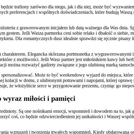
 będzie trafiony zarówno dla niego, jak i dla niej, może być wyzwanie
nych preferencjach i wspólnych doświadczeniach, które budują Waszą re
biżuteria z grawerowanym inicjałem lub datą ważnego dla Was dnia. 
m gestem. Jeśli Wasza partnerka ceni sobie relaks i dbałość o siebi
etykieta. Dla romantycznych dusz idealnie sprawdzi się ręcznie pisany
m charakterem. Elegancka skórzana portmonetka z wygrawerowanymi ini
niektóre z możliwości. Jeśli Wasz partner jest miłośnikiem kawy lub h
zacji można rozważyć gadżety związane z jego ulubioną marką samoc
spersonalizować. Może to być weekendowy wyjazd do miejsca, które m
ej kolacji w domu, z ulubionymi potrawami i napojami, której oprawę 
zuje, że włożyliście serce w przygotowanie prezentu, czyniąc go niep
 wyraz miłości i pamięci
przedmioty. Są one nośnikami emocji, wspomnień i dowodem na to, jak g
zyć coś, co będzie odzwierciedleniem jej unikalności i Waszej wspólne
nia wzruszeń i tworzenia trwałych wspomnień. Kiedy obdarowana osoba