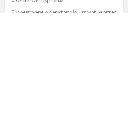
Okna Szczecin sprzedaż
Inwestowanie w nieruchomości – sposób na biznes
Jak dobrze nagrać saksofon?
Punkty różnicujące w rekrutacji przedszkole co to
jest?
Gdzie kupować ubrania dla puszystych?
Czy przedszkole jest obowiązkowe?
Kto może ubiegać się o patent?
Patent na ile lat?