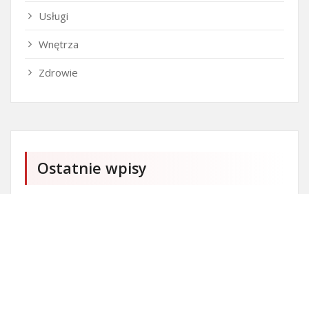
Usługi
Wnętrza
Zdrowie
Ostatnie wpisy
Kto może ubiegać się o patent?
Patent na ile lat?
Części silnikowe do aut koreańskich
Ile kostki brukowej o grubości 6 cm zmieści się na