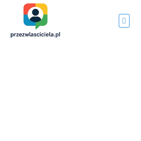
Napisane
przez…