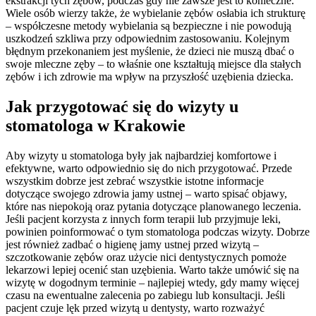
ekstrakcji tych zębów, podczas gdy nie zawsze jest to konieczne.
Wiele osób wierzy także, że wybielanie zębów osłabia ich strukturę
– współczesne metody wybielania są bezpieczne i nie powodują
uszkodzeń szkliwa przy odpowiednim zastosowaniu. Kolejnym
błędnym przekonaniem jest myślenie, że dzieci nie muszą dbać o
swoje mleczne zęby – to właśnie one kształtują miejsce dla stałych
zębów i ich zdrowie ma wpływ na przyszłość uzębienia dziecka.
Jak przygotować się do wizyty u
stomatologa w Krakowie
Aby wizyty u stomatologa były jak najbardziej komfortowe i
efektywne, warto odpowiednio się do nich przygotować. Przede
wszystkim dobrze jest zebrać wszystkie istotne informacje
dotyczące swojego zdrowia jamy ustnej – warto spisać objawy,
które nas niepokoją oraz pytania dotyczące planowanego leczenia.
Jeśli pacjent korzysta z innych form terapii lub przyjmuje leki,
powinien poinformować o tym stomatologa podczas wizyty. Dobrze
jest również zadbać o higienę jamy ustnej przed wizytą –
szczotkowanie zębów oraz użycie nici dentystycznych pomoże
lekarzowi lepiej ocenić stan uzębienia. Warto także umówić się na
wizytę w dogodnym terminie – najlepiej wtedy, gdy mamy więcej
czasu na ewentualne zalecenia po zabiegu lub konsultacji. Jeśli
pacjent czuje lęk przed wizytą u dentysty, warto rozważyć