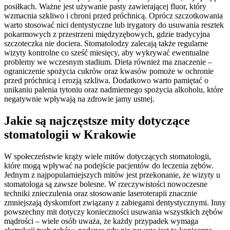
posiłkach. Ważne jest używanie pasty zawierającej fluor, który
wzmacnia szkliwo i chroni przed próchnicą. Oprócz szczotkowania
warto stosować nici dentystyczne lub irygatory do usuwania resztek
pokarmowych z przestrzeni międzyzębowych, gdzie tradycyjna
szczoteczka nie dociera. Stomatolodzy zalecają także regularne
wizyty kontrolne co sześć miesięcy, aby wykrywać ewentualne
problemy we wczesnym stadium. Dieta również ma znaczenie –
ograniczenie spożycia cukrów oraz kwasów pomoże w ochronie
przed próchnicą i erozją szkliwa. Dodatkowo warto pamiętać o
unikaniu palenia tytoniu oraz nadmiernego spożycia alkoholu, które
negatywnie wpływają na zdrowie jamy ustnej.
Jakie są najczęstsze mity dotyczące
stomatologii w Krakowie
W społeczeństwie krąży wiele mitów dotyczących stomatologii,
które mogą wpływać na podejście pacjentów do leczenia zębów.
Jednym z najpopularniejszych mitów jest przekonanie, że wizyty u
stomatologa są zawsze bolesne. W rzeczywistości nowoczesne
techniki znieczulenia oraz stosowanie laseroterapii znacznie
zmniejszają dyskomfort związany z zabiegami dentystycznymi. Inny
powszechny mit dotyczy konieczności usuwania wszystkich zębów
mądrości – wiele osób uważa, że każdy przypadek wymaga