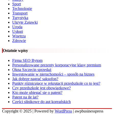
Sport
Technologie
Transport
Turystyka
Ukryte Zajawki
Uroda
Usługi
Wnętrza
Zdrowie
Ostatnie wpisy
Firma SEO Bytom
Personalizowane prezenty korporacyjne klasy premium
Okna Szczecin sprzedaż
Inwestowanie w nieruchomości – sposób na biznes
Jak dobrze nagrać saksofon?
Punkty różnicujące w rekrutacji przedszkole co to jest?
Czy przedszkole jest obowiązkowe?
Kto może ubiegać się o patent?
Patent na ile lat?
Części silnikowe do aut koreańskich
Copyright © 2025 | Powered by
WordPress
|
awpbusinesspress