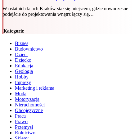
W ostatnich latach Kraków stał się miejscem, gdzie nowoczesne
podejście do projektowania wnętrz łączy się…
Kategorie
Biznes
Budownictwo
Dzieci
Dziecko
Edukacja
Geologia
Hobby
Imprezy
Marketing i reklama
Moda
Motoryzacja
Nieruchomości
Obcojęzyczne
Praca
Prawo
Przemysł
Rolnictwo
Sklepy