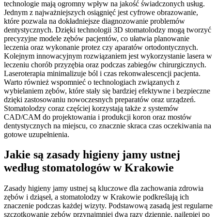
technologie mają ogromny wpływ na jakość świadczonych usług.
Jednym z najważniejszych osiągnięć jest cyfrowe obrazowanie,
które pozwala na dokładniejsze diagnozowanie problemów
dentystycznych. Dzięki technologii 3D stomatolodzy mogą tworzyć
precyzyjne modele zębów pacjentów, co ułatwia planowanie
leczenia oraz wykonanie protez czy aparatów ortodontycznych.
Kolejnym innowacyjnym rozwiązaniem jest wykorzystanie lasera w
leczeniu chorób przyzębia oraz podczas zabiegów chirurgicznych.
Laseroterapia minimalizuje ból i czas rekonwalescencji pacjenta.
Warto również wspomnieć o technologiach związanych z
wybielaniem zębów, które stały się bardziej efektywne i bezpieczne
dzięki zastosowaniu nowoczesnych preparatów oraz urządzeń.
Stomatolodzy coraz częściej korzystają także z systemów
CAD/CAM do projektowania i produkcji koron oraz mostów
dentystycznych na miejscu, co znacznie skraca czas oczekiwania na
gotowe uzupełnienia.
Jakie są zasady higieny jamy ustnej
według stomatologów w Krakowie
Zasady higieny jamy ustnej są kluczowe dla zachowania zdrowia
zębów i dziąseł, a stomatolodzy w Krakowie podkreślają ich
znaczenie podczas każdej wizyty. Podstawową zasadą jest regularne
szczotkowanie zębów przynajmniej dwa razy dziennie, najlepiej po