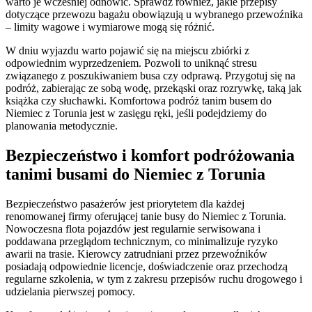
warto je wcześniej odnowić. Sprawdź również, jakie przepisy
dotyczące przewozu bagażu obowiązują u wybranego przewoźnika
– limity wagowe i wymiarowe mogą się różnić.
W dniu wyjazdu warto pojawić się na miejscu zbiórki z
odpowiednim wyprzedzeniem. Pozwoli to uniknąć stresu
związanego z poszukiwaniem busa czy odprawą. Przygotuj się na
podróż, zabierając ze sobą wodę, przekąski oraz rozrywkę, taką jak
książka czy słuchawki. Komfortowa podróż tanim busem do
Niemiec z Torunia jest w zasięgu ręki, jeśli podejdziemy do
planowania metodycznie.
Bezpieczeństwo i komfort podróżowania
tanimi busami do Niemiec z Torunia
Bezpieczeństwo pasażerów jest priorytetem dla każdej
renomowanej firmy oferującej tanie busy do Niemiec z Torunia.
Nowoczesna flota pojazdów jest regularnie serwisowana i
poddawana przeglądom technicznym, co minimalizuje ryzyko
awarii na trasie. Kierowcy zatrudniani przez przewoźników
posiadają odpowiednie licencje, doświadczenie oraz przechodzą
regularne szkolenia, w tym z zakresu przepisów ruchu drogowego i
udzielania pierwszej pomocy.