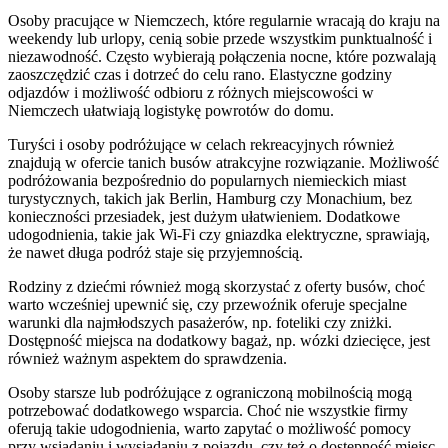
Osoby pracujące w Niemczech, które regularnie wracają do kraju na
weekendy lub urlopy, cenią sobie przede wszystkim punktualność i
niezawodność. Często wybierają połączenia nocne, które pozwalają
zaoszczędzić czas i dotrzeć do celu rano. Elastyczne godziny
odjazdów i możliwość odbioru z różnych miejscowości w
Niemczech ułatwiają logistykę powrotów do domu.
Turyści i osoby podróżujące w celach rekreacyjnych również
znajdują w ofercie tanich busów atrakcyjne rozwiązanie. Możliwość
podróżowania bezpośrednio do popularnych niemieckich miast
turystycznych, takich jak Berlin, Hamburg czy Monachium, bez
konieczności przesiadek, jest dużym ułatwieniem. Dodatkowe
udogodnienia, takie jak Wi-Fi czy gniazdka elektryczne, sprawiają,
że nawet długa podróż staje się przyjemnością.
Rodziny z dziećmi również mogą skorzystać z oferty busów, choć
warto wcześniej upewnić się, czy przewoźnik oferuje specjalne
warunki dla najmłodszych pasażerów, np. foteliki czy zniżki.
Dostępność miejsca na dodatkowy bagaż, np. wózki dziecięce, jest
również ważnym aspektem do sprawdzenia.
Osoby starsze lub podróżujące z ograniczoną mobilnością mogą
potrzebować dodatkowego wsparcia. Choć nie wszystkie firmy
oferują takie udogodnienia, warto zapytać o możliwość pomocy
przy wsiadaniu i wysiadaniu z pojazdu, czy też o dostępność miejsc