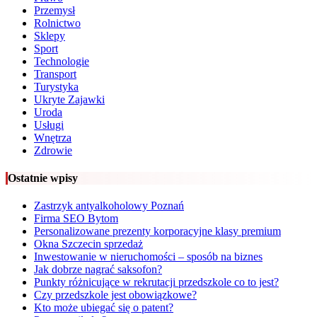
Przemysł
Rolnictwo
Sklepy
Sport
Technologie
Transport
Turystyka
Ukryte Zajawki
Uroda
Usługi
Wnętrza
Zdrowie
Ostatnie wpisy
Zastrzyk antyalkoholowy Poznań
Firma SEO Bytom
Personalizowane prezenty korporacyjne klasy premium
Okna Szczecin sprzedaż
Inwestowanie w nieruchomości – sposób na biznes
Jak dobrze nagrać saksofon?
Punkty różnicujące w rekrutacji przedszkole co to jest?
Czy przedszkole jest obowiązkowe?
Kto może ubiegać się o patent?