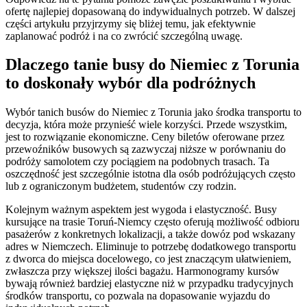
ofertę najlepiej dopasowaną do indywidualnych potrzeb. W dalszej
części artykułu przyjrzymy się bliżej temu, jak efektywnie
zaplanować podróż i na co zwrócić szczególną uwagę.
Dlaczego tanie busy do Niemiec z Torunia
to doskonały wybór dla podróżnych
Wybór tanich busów do Niemiec z Torunia jako środka transportu to
decyzja, która może przynieść wiele korzyści. Przede wszystkim,
jest to rozwiązanie ekonomiczne. Ceny biletów oferowane przez
przewoźników busowych są zazwyczaj niższe w porównaniu do
podróży samolotem czy pociągiem na podobnych trasach. Ta
oszczędność jest szczególnie istotna dla osób podróżujących często
lub z ograniczonym budżetem, studentów czy rodzin.
Kolejnym ważnym aspektem jest wygoda i elastyczność. Busy
kursujące na trasie Toruń-Niemcy często oferują możliwość odbioru
pasażerów z konkretnych lokalizacji, a także dowóz pod wskazany
adres w Niemczech. Eliminuje to potrzebę dodatkowego transportu
z dworca do miejsca docelowego, co jest znaczącym ułatwieniem,
zwłaszcza przy większej ilości bagażu. Harmonogramy kursów
bywają również bardziej elastyczne niż w przypadku tradycyjnych
środków transportu, co pozwala na dopasowanie wyjazdu do