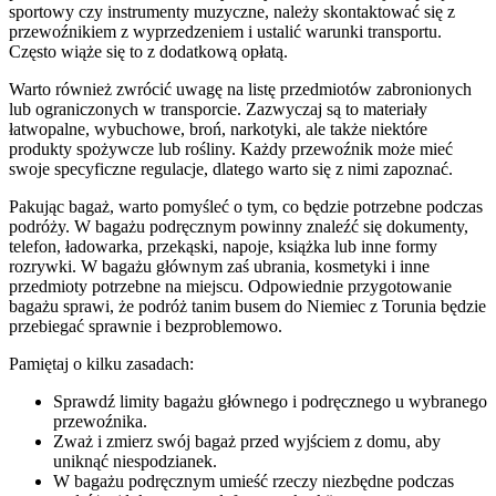
sportowy czy instrumenty muzyczne, należy skontaktować się z
przewoźnikiem z wyprzedzeniem i ustalić warunki transportu.
Często wiąże się to z dodatkową opłatą.
Warto również zwrócić uwagę na listę przedmiotów zabronionych
lub ograniczonych w transporcie. Zazwyczaj są to materiały
łatwopalne, wybuchowe, broń, narkotyki, ale także niektóre
produkty spożywcze lub rośliny. Każdy przewoźnik może mieć
swoje specyficzne regulacje, dlatego warto się z nimi zapoznać.
Pakując bagaż, warto pomyśleć o tym, co będzie potrzebne podczas
podróży. W bagażu podręcznym powinny znaleźć się dokumenty,
telefon, ładowarka, przekąski, napoje, książka lub inne formy
rozrywki. W bagażu głównym zaś ubrania, kosmetyki i inne
przedmioty potrzebne na miejscu. Odpowiednie przygotowanie
bagażu sprawi, że podróż tanim busem do Niemiec z Torunia będzie
przebiegać sprawnie i bezproblemowo.
Pamiętaj o kilku zasadach:
Sprawdź limity bagażu głównego i podręcznego u wybranego
przewoźnika.
Zważ i zmierz swój bagaż przed wyjściem z domu, aby
uniknąć niespodzianek.
W bagażu podręcznym umieść rzeczy niezbędne podczas