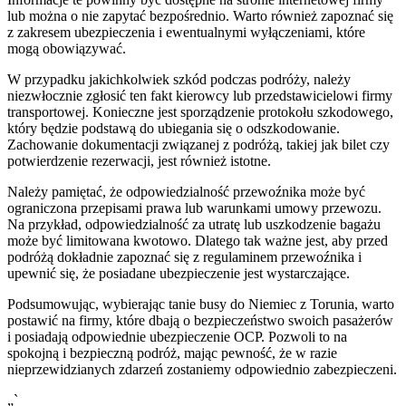
lub można o nie zapytać bezpośrednio. Warto również zapoznać się
z zakresem ubezpieczenia i ewentualnymi wyłączeniami, które
mogą obowiązywać.
W przypadku jakichkolwiek szkód podczas podróży, należy
niezwłocznie zgłosić ten fakt kierowcy lub przedstawicielowi firmy
transportowej. Konieczne jest sporządzenie protokołu szkodowego,
który będzie podstawą do ubiegania się o odszkodowanie.
Zachowanie dokumentacji związanej z podróżą, takiej jak bilet czy
potwierdzenie rezerwacji, jest również istotne.
Należy pamiętać, że odpowiedzialność przewoźnika może być
ograniczona przepisami prawa lub warunkami umowy przewozu.
Na przykład, odpowiedzialność za utratę lub uszkodzenie bagażu
może być limitowana kwotowo. Dlatego tak ważne jest, aby przed
podróżą dokładnie zapoznać się z regulaminem przewoźnika i
upewnić się, że posiadane ubezpieczenie jest wystarczające.
Podsumowując, wybierając tanie busy do Niemiec z Torunia, warto
postawić na firmy, które dbają o bezpieczeństwo swoich pasażerów
i posiadają odpowiednie ubezpieczenie OCP. Pozwoli to na
spokojną i bezpieczną podróż, mając pewność, że w razie
nieprzewidzianych zdarzeń zostaniemy odpowiednio zabezpieczeni.
„`