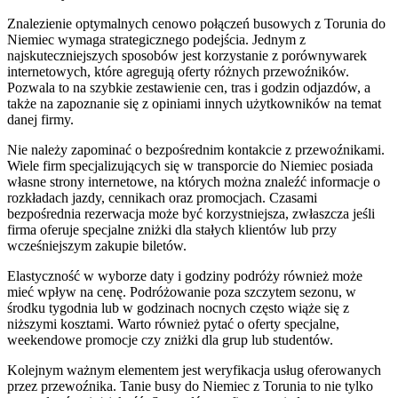
Znalezienie optymalnych cenowo połączeń busowych z Torunia do
Niemiec wymaga strategicznego podejścia. Jednym z
najskuteczniejszych sposobów jest korzystanie z porównywarek
internetowych, które agregują oferty różnych przewoźników.
Pozwala to na szybkie zestawienie cen, tras i godzin odjazdów, a
także na zapoznanie się z opiniami innych użytkowników na temat
danej firmy.
Nie należy zapominać o bezpośrednim kontakcie z przewoźnikami.
Wiele firm specjalizujących się w transporcie do Niemiec posiada
własne strony internetowe, na których można znaleźć informacje o
rozkładach jazdy, cennikach oraz promocjach. Czasami
bezpośrednia rezerwacja może być korzystniejsza, zwłaszcza jeśli
firma oferuje specjalne zniżki dla stałych klientów lub przy
wcześniejszym zakupie biletów.
Elastyczność w wyborze daty i godziny podróży również może
mieć wpływ na cenę. Podróżowanie poza szczytem sezonu, w
środku tygodnia lub w godzinach nocnych często wiąże się z
niższymi kosztami. Warto również pytać o oferty specjalne,
weekendowe promocje czy zniżki dla grup lub studentów.
Kolejnym ważnym elementem jest weryfikacja usług oferowanych
przez przewoźnika. Tanie busy do Niemiec z Torunia to nie tylko