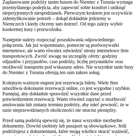
Zaplanowanie podróży tanim busem do Niemiec z Torunia wymaga
przemyślanego podejścia, aby zapewnić sobie komfort i uniknąć
nieprzyjemnych niespodzianek. Pierwszym krokiem jest oczywiście
zidentyfikowanie potrzeb – dokąd dokładnie jedziemy w
Niemczech i kiedy chcemy tam dotrzeć. Od tego zależy wybór
konkretnej trasy i przewoźnika.
Następnie należy rozpocząć poszukiwania odpowiedniego
połączenia. Jak już wspomniano, pomocne są porównywarki
internetowe, ale warto również odwiedzić strony internetowe firm
transportowych. Zwróć uwagę na szczegóły oferty: godziny
odjazdów i przyjazdów, czas podróży, liczbę przystanków oraz
możliwość transportu pod wskazany adres. Nie wszystkie tanie busy
do Niemiec z Torunia oferują ten sam zakres usług.
Kolejnym ważnym etapem jest rezerwacja biletu. Wiele firm
umożliwia dokonanie rezerwacji online, co jest wygodne i szybkie.
Pamiętaj, aby dokładnie sprawdzić wszystkie dane przed
potwierdzeniem rezerwacji. Warto również zapytać o możliwość
anulowania lub zmiany terminu podróży, aby mieć pewność, że w
razie nieprzewidzianych okoliczności nie stracisz pieniędzy.
Przed samą podróżą upewnij się, że masz wszystkie niezbędne
dokumenty. Dowód osobisty lub paszport są obowiązkowe. Jeśli
podróżujesz z dokumentami, które mogą wkrótce stracić ważność,