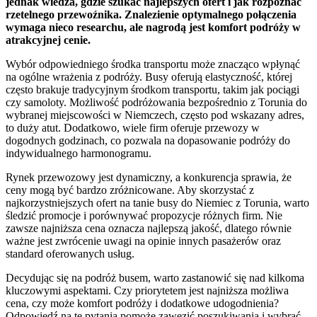
jednak wiedza, gdzie szukać najlepszych ofert i jak rozpoznać
rzetelnego przewoźnika. Znalezienie optymalnego połączenia
wymaga nieco researchu, ale nagrodą jest komfort podróży w
atrakcyjnej cenie.
Wybór odpowiedniego środka transportu może znacząco wpłynąć
na ogólne wrażenia z podróży. Busy oferują elastyczność, której
często brakuje tradycyjnym środkom transportu, takim jak pociągi
czy samoloty. Możliwość podróżowania bezpośrednio z Torunia do
wybranej miejscowości w Niemczech, często pod wskazany adres,
to duży atut. Dodatkowo, wiele firm oferuje przewozy w
dogodnych godzinach, co pozwala na dopasowanie podróży do
indywidualnego harmonogramu.
Rynek przewozowy jest dynamiczny, a konkurencja sprawia, że
ceny mogą być bardzo zróżnicowane. Aby skorzystać z
najkorzystniejszych ofert na tanie busy do Niemiec z Torunia, warto
śledzić promocje i porównywać propozycje różnych firm. Nie
zawsze najniższa cena oznacza najlepszą jakość, dlatego równie
ważne jest zwrócenie uwagi na opinie innych pasażerów oraz
standard oferowanych usług.
Decydując się na podróż busem, warto zastanowić się nad kilkoma
kluczowymi aspektami. Czy priorytetem jest najniższa możliwa
cena, czy może komfort podróży i dodatkowe udogodnienia?
Odpowiedź na te pytania pomoże zawęzić poszukiwania i wybrać