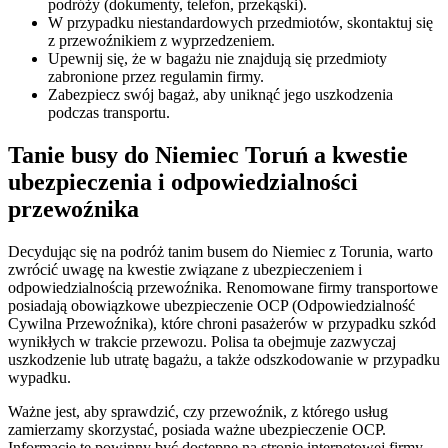
podróży (dokumenty, telefon, przekąski).
W przypadku niestandardowych przedmiotów, skontaktuj się
z przewoźnikiem z wyprzedzeniem.
Upewnij się, że w bagażu nie znajdują się przedmioty
zabronione przez regulamin firmy.
Zabezpiecz swój bagaż, aby uniknąć jego uszkodzenia
podczas transportu.
Tanie busy do Niemiec Toruń a kwestie
ubezpieczenia i odpowiedzialności
przewoźnika
Decydując się na podróż tanim busem do Niemiec z Torunia, warto
zwrócić uwagę na kwestie związane z ubezpieczeniem i
odpowiedzialnością przewoźnika. Renomowane firmy transportowe
posiadają obowiązkowe ubezpieczenie OCP (Odpowiedzialność
Cywilna Przewoźnika), które chroni pasażerów w przypadku szkód
wynikłych w trakcie przewozu. Polisa ta obejmuje zazwyczaj
uszkodzenie lub utratę bagażu, a także odszkodowanie w przypadku
wypadku.
Ważne jest, aby sprawdzić, czy przewoźnik, z którego usług
zamierzamy skorzystać, posiada ważne ubezpieczenie OCP.
Informacje te powinny być dostępne na stronie internetowej firmy