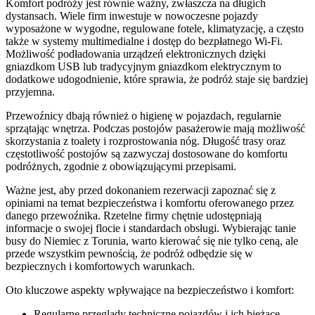
Komfort podróży jest równie ważny, zwłaszcza na długich
dystansach. Wiele firm inwestuje w nowoczesne pojazdy
wyposażone w wygodne, regulowane fotele, klimatyzację, a często
także w systemy multimedialne i dostęp do bezpłatnego Wi-Fi.
Możliwość podładowania urządzeń elektronicznych dzięki
gniazdkom USB lub tradycyjnym gniazdkom elektrycznym to
dodatkowe udogodnienie, które sprawia, że podróż staje się bardziej
przyjemna.
Przewoźnicy dbają również o higienę w pojazdach, regularnie
sprzątając wnętrza. Podczas postojów pasażerowie mają możliwość
skorzystania z toalety i rozprostowania nóg. Długość trasy oraz
częstotliwość postojów są zazwyczaj dostosowane do komfortu
podróżnych, zgodnie z obowiązującymi przepisami.
Ważne jest, aby przed dokonaniem rezerwacji zapoznać się z
opiniami na temat bezpieczeństwa i komfortu oferowanego przez
danego przewoźnika. Rzetelne firmy chętnie udostępniają
informacje o swojej flocie i standardach obsługi. Wybierając tanie
busy do Niemiec z Torunia, warto kierować się nie tylko ceną, ale
przede wszystkim pewnością, że podróż odbędzie się w
bezpiecznych i komfortowych warunkach.
Oto kluczowe aspekty wpływające na bezpieczeństwo i komfort:
Regularne przeglądy techniczne pojazdów i ich bieżące