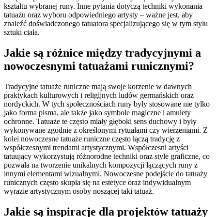
kształtu wybranej runy. Inne pytania dotyczą techniki wykonania
tatuażu oraz wyboru odpowiedniego artysty – ważne jest, aby
znaleźć doświadczonego tatuatora specjalizującego się w tym stylu
sztuki ciała.
Jakie są różnice między tradycyjnymi a
nowoczesnymi tatuażami runicznymi?
Tradycyjne tatuaże runiczne mają swoje korzenie w dawnych
praktykach kulturowych i religijnych ludów germańskich oraz
nordyckich. W tych społecznościach runy były stosowane nie tylko
jako forma pisma, ale także jako symbole magiczne i amulety
ochronne. Tatuaże te często miały głęboki sens duchowy i były
wykonywane zgodnie z określonymi rytuałami czy wierzeniami. Z
kolei nowoczesne tatuaże runiczne często łączą tradycję z
współczesnymi trendami artystycznymi. Współczesni artyści
tatuujący wykorzystują różnorodne techniki oraz style graficzne, co
pozwala na tworzenie unikalnych kompozycji łączących runy z
innymi elementami wizualnymi. Nowoczesne podejście do tatuaży
runicznych często skupia się na estetyce oraz indywidualnym
wyrazie artystycznym osoby noszącej taki tatuaż.
Jakie są inspiracje dla projektów tatuaży