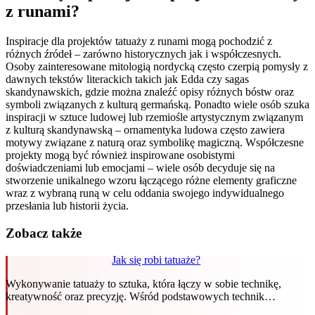
z runami?
Inspiracje dla projektów tatuaży z runami mogą pochodzić z
różnych źródeł – zarówno historycznych jak i współczesnych.
Osoby zainteresowane mitologią nordycką często czerpią pomysły z
dawnych tekstów literackich takich jak Edda czy sagas
skandynawskich, gdzie można znaleźć opisy różnych bóstw oraz
symboli związanych z kulturą germańską. Ponadto wiele osób szuka
inspiracji w sztuce ludowej lub rzemiośle artystycznym związanym
z kulturą skandynawską – ornamentyka ludowa często zawiera
motywy związane z naturą oraz symbolikę magiczną. Współczesne
projekty mogą być również inspirowane osobistymi
doświadczeniami lub emocjami – wiele osób decyduje się na
stworzenie unikalnego wzoru łączącego różne elementy graficzne
wraz z wybraną runą w celu oddania swojego indywidualnego
przesłania lub historii życia.
Zobacz także
Jak się robi tatuaże?
Wykonywanie tatuaży to sztuka, która łączy w sobie technikę,
kreatywność oraz precyzję. Wśród podstawowych technik…