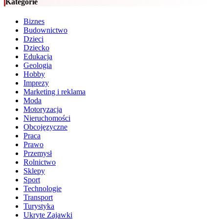
Kategorie
Biznes
Budownictwo
Dzieci
Dziecko
Edukacja
Geologia
Hobby
Imprezy
Marketing i reklama
Moda
Motoryzacja
Nieruchomości
Obcojęzyczne
Praca
Prawo
Przemysł
Rolnictwo
Sklepy
Sport
Technologie
Transport
Turystyka
Ukryte Zajawki