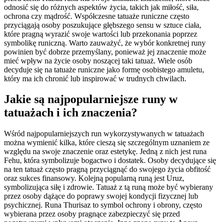
odnosić się do różnych aspektów życia, takich jak miłość, siła,
ochrona czy mądrość. Współczesne tatuaże runiczne często
przyciągają osoby poszukujące głębszego sensu w sztuce ciała,
które pragną wyrazić swoje wartości lub przekonania poprzez
symbolikę runiczną. Warto zauważyć, że wybór konkretnej runy
powinien być dobrze przemyślany, ponieważ jej znaczenie może
mieć wpływ na życie osoby noszącej taki tatuaż. Wiele osób
decyduje się na tatuaże runiczne jako formę osobistego amuletu,
który ma ich chronić lub inspirować w trudnych chwilach.
Jakie są najpopularniejsze runy w
tatuażach i ich znaczenia?
Wśród najpopularniejszych run wykorzystywanych w tatuażach
można wymienić kilka, które cieszą się szczególnym uznaniem ze
względu na swoje znaczenie oraz estetykę. Jedną z nich jest runa
Fehu, która symbolizuje bogactwo i dostatek. Osoby decydujące się
na ten tatuaż często pragną przyciągnąć do swojego życia obfitość
oraz sukces finansowy. Kolejną popularną runą jest Uruz,
symbolizująca siłę i zdrowie. Tatuaż z tą runą może być wybierany
przez osoby dążące do poprawy swojej kondycji fizycznej lub
psychicznej. Runa Thurisaz to symbol ochrony i obrony, często
wybierana przez osoby pragnące zabezpieczyć się przed