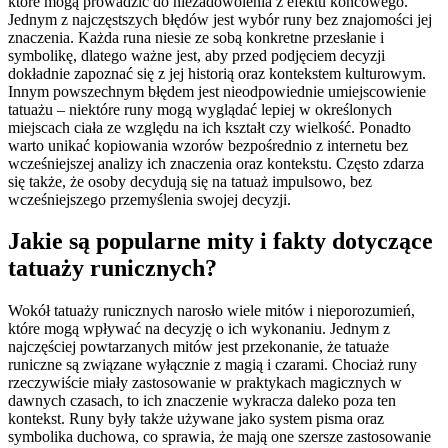
które mogą prowadzić do niezadowolenia z efektu końcowego.
Jednym z najczęstszych błędów jest wybór runy bez znajomości jej
znaczenia. Każda runa niesie ze sobą konkretne przesłanie i
symbolikę, dlatego ważne jest, aby przed podjęciem decyzji
dokładnie zapoznać się z jej historią oraz kontekstem kulturowym.
Innym powszechnym błędem jest nieodpowiednie umiejscowienie
tatuażu – niektóre runy mogą wyglądać lepiej w określonych
miejscach ciała ze względu na ich kształt czy wielkość. Ponadto
warto unikać kopiowania wzorów bezpośrednio z internetu bez
wcześniejszej analizy ich znaczenia oraz kontekstu. Często zdarza
się także, że osoby decydują się na tatuaż impulsowo, bez
wcześniejszego przemyślenia swojej decyzji.
Jakie są popularne mity i fakty dotyczące
tatuaży runicznych?
Wokół tatuaży runicznych narosło wiele mitów i nieporozumień,
które mogą wpływać na decyzję o ich wykonaniu. Jednym z
najczęściej powtarzanych mitów jest przekonanie, że tatuaże
runiczne są związane wyłącznie z magią i czarami. Chociaż runy
rzeczywiście miały zastosowanie w praktykach magicznych w
dawnych czasach, to ich znaczenie wykracza daleko poza ten
kontekst. Runy były także używane jako system pisma oraz
symbolika duchowa, co sprawia, że mają one szersze zastosowanie