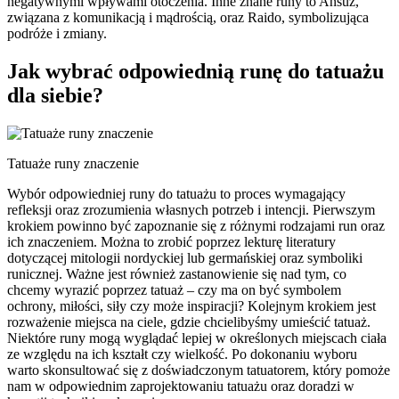
negatywnymi wpływami otoczenia. Inne znane runy to Ansuz,
związana z komunikacją i mądrością, oraz Raido, symbolizująca
podróże i zmiany.
Jak wybrać odpowiednią runę do tatuażu
dla siebie?
Tatuaże runy znaczenie
Wybór odpowiedniej runy do tatuażu to proces wymagający
refleksji oraz zrozumienia własnych potrzeb i intencji. Pierwszym
krokiem powinno być zapoznanie się z różnymi rodzajami run oraz
ich znaczeniem. Można to zrobić poprzez lekturę literatury
dotyczącej mitologii nordyckiej lub germańskiej oraz symboliki
runicznej. Ważne jest również zastanowienie się nad tym, co
chcemy wyrazić poprzez tatuaż – czy ma on być symbolem
ochrony, miłości, siły czy może inspiracji? Kolejnym krokiem jest
rozważenie miejsca na ciele, gdzie chcielibyśmy umieścić tatuaż.
Niektóre runy mogą wyglądać lepiej w określonych miejscach ciała
ze względu na ich kształt czy wielkość. Po dokonaniu wyboru
warto skonsultować się z doświadczonym tatuatorem, który pomoże
nam w odpowiednim zaprojektowaniu tatuażu oraz doradzi w