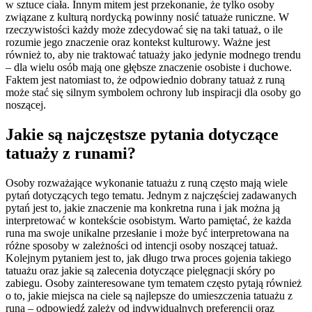
w sztuce ciała. Innym mitem jest przekonanie, że tylko osoby
związane z kulturą nordycką powinny nosić tatuaże runiczne. W
rzeczywistości każdy może zdecydować się na taki tatuaż, o ile
rozumie jego znaczenie oraz kontekst kulturowy. Ważne jest
również to, aby nie traktować tatuaży jako jedynie modnego trendu
– dla wielu osób mają one głębsze znaczenie osobiste i duchowe.
Faktem jest natomiast to, że odpowiednio dobrany tatuaż z runą
może stać się silnym symbolem ochrony lub inspiracji dla osoby go
noszącej.
Jakie są najczęstsze pytania dotyczące
tatuaży z runami?
Osoby rozważające wykonanie tatuażu z runą często mają wiele
pytań dotyczących tego tematu. Jednym z najczęściej zadawanych
pytań jest to, jakie znaczenie ma konkretna runa i jak można ją
interpretować w kontekście osobistym. Warto pamiętać, że każda
runa ma swoje unikalne przesłanie i może być interpretowana na
różne sposoby w zależności od intencji osoby noszącej tatuaż.
Kolejnym pytaniem jest to, jak długo trwa proces gojenia takiego
tatuażu oraz jakie są zalecenia dotyczące pielęgnacji skóry po
zabiegu. Osoby zainteresowane tym tematem często pytają również
o to, jakie miejsca na ciele są najlepsze do umieszczenia tatuażu z
runą – odpowiedź zależy od indywidualnych preferencji oraz