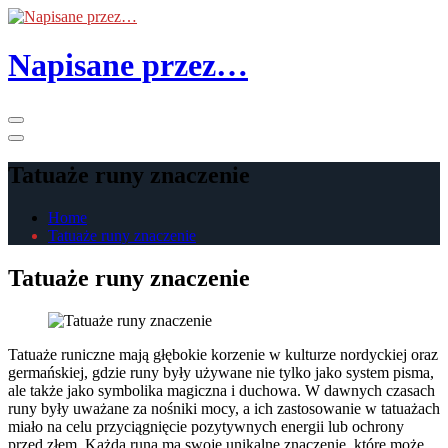
Skip
to
the
Napisane przez…
content
Primary
Menu
Tatuaże runy znaczenie
Home
Tatuaże runy znaczenie
Tatuaże runy znaczenie
Tatuaże runiczne mają głębokie korzenie w kulturze nordyckiej oraz
germańskiej, gdzie runy były używane nie tylko jako system pisma,
ale także jako symbolika magiczna i duchowa. W dawnych czasach
runy były uważane za nośniki mocy, a ich zastosowanie w tatuażach
miało na celu przyciągnięcie pozytywnych energii lub ochrony
przed złem. Każda runa ma swoje unikalne znaczenie, które może