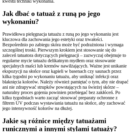
kwestii techniki wykonania.
Jak dbać o tatuaż z runą po jego
wykonaniu?
Prawidłowa pielęgnacja tatuażu z runą po jego wykonaniu jest
kluczowa dla zachowania jego estetyki oraz trwałości.
Bezpośrednio po zabiegu skóra może być podrażniona i wymaga
szczególnej troski. Pierwszym krokiem jest stosowanie się do
zaleceń tatuatora dotyczących pielęgnacji – zazwyczaj obejmuje to
regularne mycie tatuażu delikatnym mydłem oraz stosowanie
specjalnych maści lub kremów nawilżających. Ważne jest unikanie
ekspozycji na słońce oraz kąpieli w basenach czy saunach przez
kilka tygodni po wykonaniu tatuażu, aby uniknąć infekcji oraz
blaknięcia kolorów. Należy również pamiętać o tym, aby nie drapać
ani nie zdrapywać strupków powstających na świeżej skórze –
naturalny proces gojenia powinien przebiegać bez zakłóceń. Po
kilku tygodniach warto zacząć stosować preparaty ochronne z
filtrem UV podczas wystawiania tatuażu na słońce, aby zachować
jego intensywność kolorów na dłużej.
Jakie są różnice między tatuażami
runicznymi a innymi stylami tatuaży?