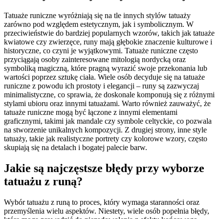
Tatuaże runiczne wyróżniają się na tle innych stylów tatuaży
zarówno pod względem estetycznym, jak i symbolicznym. W
przeciwieństwie do bardziej popularnych wzorów, takich jak tatuaże
kwiatowe czy zwierzęce, runy mają głębokie znaczenie kulturowe i
historyczne, co czyni je wyjątkowymi. Tatuaże runiczne często
przyciągają osoby zainteresowane mitologią nordycką oraz
symboliką magiczną, które pragną wyrazić swoje przekonania lub
wartości poprzez sztukę ciała. Wiele osób decyduje się na tatuaże
runiczne z powodu ich prostoty i elegancji – runy są zazwyczaj
minimalistyczne, co sprawia, że doskonale komponują się z różnymi
stylami ubioru oraz innymi tatuażami. Warto również zauważyć, że
tatuaże runiczne mogą być łączone z innymi elementami
graficznymi, takimi jak mandale czy symbole celtyckie, co pozwala
na stworzenie unikalnych kompozycji. Z drugiej strony, inne style
tatuaży, takie jak realistyczne portrety czy kolorowe wzory, często
skupiają się na detalach i bogatej palecie barw.
Jakie są najczęstsze błędy przy wyborze
tatuażu z runą?
Wybór tatuażu z runą to proces, który wymaga staranności oraz
przemyślenia wielu aspektów. Niestety, wiele osób popełnia błędy,