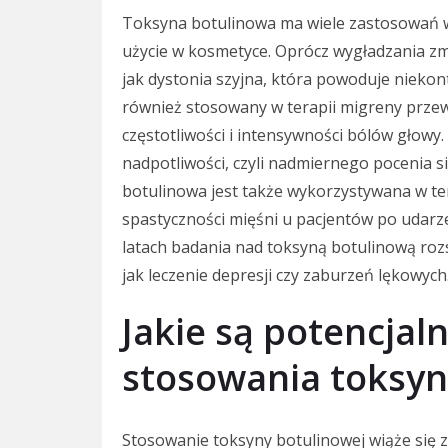
Toksyna botulinowa ma wiele zastosowań w
użycie w kosmetyce. Oprócz wygładzania zma
jak dystonia szyjna, która powoduje nieko
również stosowany w terapii migreny przewle
częstotliwości i intensywności bólów głowy
nadpotliwości, czyli nadmiernego pocenia si
botulinowa jest także wykorzystywana w te
spastyczności mięśni u pacjentów po udarz
latach badania nad toksyną botulinową rozs
jak leczenie depresji czy zaburzeń lękowych
Jakie są potencjal
stosowania toksyn
Stosowanie toksyny botulinowej wiąże się z