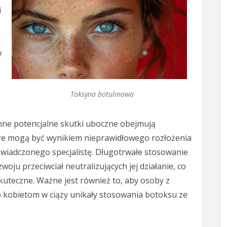
i
w
Toksyna botulinowa
 Inne potencjalne skutki uboczne obejmują
óre mogą być wynikiem nieprawidłowego rozłożenia
wiadczonego specjalistę. Długotrwałe stosowanie
ju przeciwciał neutralizujących jej działanie, co
 skuteczne. Ważne jest również to, aby osoby z
 kobietom w ciąży unikały stosowania botoksu ze