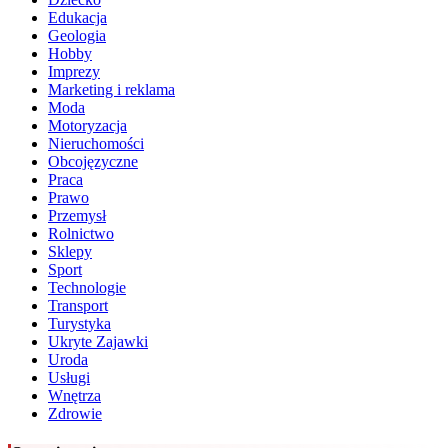
Edukacja
Geologia
Hobby
Imprezy
Marketing i reklama
Moda
Motoryzacja
Nieruchomości
Obcojęzyczne
Praca
Prawo
Przemysł
Rolnictwo
Sklepy
Sport
Technologie
Transport
Turystyka
Ukryte Zajawki
Uroda
Usługi
Wnętrza
Zdrowie