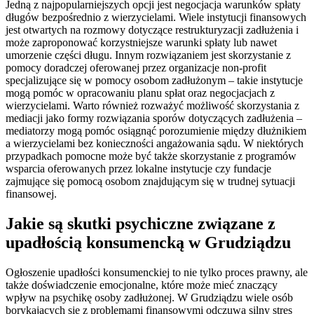
Jedną z najpopularniejszych opcji jest negocjacja warunków spłaty
długów bezpośrednio z wierzycielami. Wiele instytucji finansowych
jest otwartych na rozmowy dotyczące restrukturyzacji zadłużenia i
może zaproponować korzystniejsze warunki spłaty lub nawet
umorzenie części długu. Innym rozwiązaniem jest skorzystanie z
pomocy doradczej oferowanej przez organizacje non-profit
specjalizujące się w pomocy osobom zadłużonym – takie instytucje
mogą pomóc w opracowaniu planu spłat oraz negocjacjach z
wierzycielami. Warto również rozważyć możliwość skorzystania z
mediacji jako formy rozwiązania sporów dotyczących zadłużenia –
mediatorzy mogą pomóc osiągnąć porozumienie między dłużnikiem
a wierzycielami bez konieczności angażowania sądu. W niektórych
przypadkach pomocne może być także skorzystanie z programów
wsparcia oferowanych przez lokalne instytucje czy fundacje
zajmujące się pomocą osobom znajdującym się w trudnej sytuacji
finansowej.
Jakie są skutki psychiczne związane z
upadłością konsumencką w Grudziądzu
Ogłoszenie upadłości konsumenckiej to nie tylko proces prawny, ale
także doświadczenie emocjonalne, które może mieć znaczący
wpływ na psychikę osoby zadłużonej. W Grudziądzu wiele osób
borykających się z problemami finansowymi odczuwa silny stres