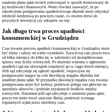
ustalenia planu spłat swoich zobowiązań w sposób dostosowany do
jej możliwości finansowych. Warto również zauważyć, że po
zakończeniu postępowania upadłościowego dłużnik może odzyskać
zdolność kredytową po pewnym czasie, co otwiera drzwi do
przyszłych inwestycji czy zakupów na raty.
Jak długo trwa proces upadłości
konsumenckiej w Grudziądzu
Czas trwania procesu upadłości konsumenckiej w Grudziądzu może
być różny i zależy od wielu czynników. Zazwyczaj cały proces trwa
od kilku miesięcy do kilku lat, w zależności od skomplikowania
sprawy oraz liczby wierzycieli. Po złożeniu wniosku o ogłoszenie
upadłości sąd ma obowiązek rozpatrzyć go w ciągu trzech miesięcy.
Jeśli sąd zdecyduje się ogłosić upadłość, rozpoczyna się
postępowanie mające na celu likwidację majątku dłużnika lub
ustalenie planu spłat. W przypadku likwidacji majątku czas trwania
postępowania może być krótszy, ponieważ polega ono głównie na
sprzedaży aktywów i podziale uzyskanych środków między
wierzycieli. Natomiast jeśli sąd zdecyduje o ustaleniu planu spłat,
proces ten może trwać znacznie dłużej, ponieważ wymaga
regularnych wpłat przez określony czas.