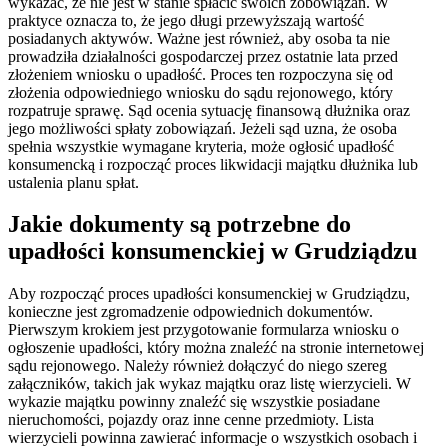
wykazać, że nie jest w stanie spłacić swoich zobowiązań. W
praktyce oznacza to, że jego długi przewyższają wartość
posiadanych aktywów. Ważne jest również, aby osoba ta nie
prowadziła działalności gospodarczej przez ostatnie lata przed
złożeniem wniosku o upadłość. Proces ten rozpoczyna się od
złożenia odpowiedniego wniosku do sądu rejonowego, który
rozpatruje sprawę. Sąd ocenia sytuację finansową dłużnika oraz
jego możliwości spłaty zobowiązań. Jeżeli sąd uzna, że osoba
spełnia wszystkie wymagane kryteria, może ogłosić upadłość
konsumencką i rozpocząć proces likwidacji majątku dłużnika lub
ustalenia planu spłat.
Jakie dokumenty są potrzebne do
upadłości konsumenckiej w Grudziądzu
Aby rozpocząć proces upadłości konsumenckiej w Grudziądzu,
konieczne jest zgromadzenie odpowiednich dokumentów.
Pierwszym krokiem jest przygotowanie formularza wniosku o
ogłoszenie upadłości, który można znaleźć na stronie internetowej
sądu rejonowego. Należy również dołączyć do niego szereg
załączników, takich jak wykaz majątku oraz listę wierzycieli. W
wykazie majątku powinny znaleźć się wszystkie posiadane
nieruchomości, pojazdy oraz inne cenne przedmioty. Lista
wierzycieli powinna zawierać informacje o wszystkich osobach i