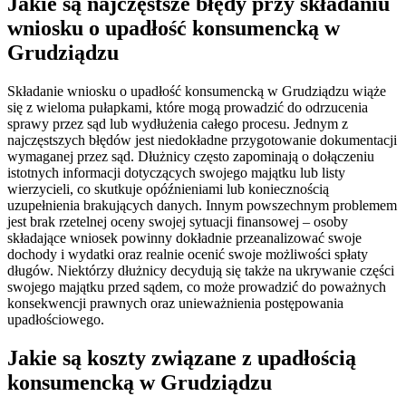
Jakie są najczęstsze błędy przy składaniu
wniosku o upadłość konsumencką w
Grudziądzu
Składanie wniosku o upadłość konsumencką w Grudziądzu wiąże
się z wieloma pułapkami, które mogą prowadzić do odrzucenia
sprawy przez sąd lub wydłużenia całego procesu. Jednym z
najczęstszych błędów jest niedokładne przygotowanie dokumentacji
wymaganej przez sąd. Dłużnicy często zapominają o dołączeniu
istotnych informacji dotyczących swojego majątku lub listy
wierzycieli, co skutkuje opóźnieniami lub koniecznością
uzupełnienia brakujących danych. Innym powszechnym problemem
jest brak rzetelnej oceny swojej sytuacji finansowej – osoby
składające wniosek powinny dokładnie przeanalizować swoje
dochody i wydatki oraz realnie ocenić swoje możliwości spłaty
długów. Niektórzy dłużnicy decydują się także na ukrywanie części
swojego majątku przed sądem, co może prowadzić do poważnych
konsekwencji prawnych oraz unieważnienia postępowania
upadłościowego.
Jakie są koszty związane z upadłością
konsumencką w Grudziądzu