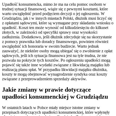
Upadłość konsumencka, mimo że ma na celu pomoc osobom w
trudnej sytuacji finansowej, wiąże się z pewnymi kosztami, które
warto uwzględnić przed podjęciem decyzji o jej ogłoszeniu. W
Grudziądzu, jak i w innych miastach Polski, dłużnik musi liczyć się
z opłatami sądowymi, które są wymagane przy składaniu wniosku o
upadłość. Koszt ten może wynosić od kilkudziesięciu do kilkuset
złotych, w zależności od specyfiki sprawy oraz wysokości
zadłużenia. Dodatkowo, jeśli dłużnik zdecyduje się na skorzystanie
z pomocy prawnika lub doradcy finansowego, powinien również
uwzględnić ich honoraria w swoim budżecie. Warto jednak
zauważyć, że niektóre osoby mogą ubiegać się o zwolnienie z opłat
sądowych, jeśli ich sytuacja finansowa jest na tyle trudna, że nie
pozwala na pokrycie tych kosztów. Po ogłoszeniu upadłości mogą
pojawić się także inne wydatki związane z likwidacją majątku lub
realizacją planu spłat. W przypadku likwidacji majątku dłużnika,
koszty te mogą obejmować wynagrodzenie syndyka oraz koszty
związane z przeprowadzeniem sprzedaży aktywów.
Jakie zmiany w prawie dotyczące
upadłości konsumenckiej w Grudziądzu
W ostatnich latach w Polsce miały miejsce istotne zmiany w
przepisach dotyczących upadłości konsumenckiej, które wpłynęły