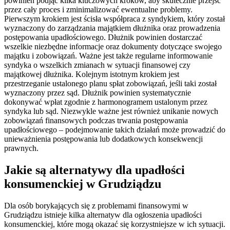
powinien podjąć kilka kluczowych kroków, aby skutecznie przejść
przez cały proces i zminimalizować ewentualne problemy.
Pierwszym krokiem jest ścisła współpraca z syndykiem, który został
wyznaczony do zarządzania majątkiem dłużnika oraz prowadzenia
postępowania upadłościowego. Dłużnik powinien dostarczać
wszelkie niezbędne informacje oraz dokumenty dotyczące swojego
majątku i zobowiązań. Ważne jest także regularne informowanie
syndyka o wszelkich zmianach w sytuacji finansowej czy
majątkowej dłużnika. Kolejnym istotnym krokiem jest
przestrzeganie ustalonego planu spłat zobowiązań, jeśli taki został
wyznaczony przez sąd. Dłużnik powinien systematycznie
dokonywać wpłat zgodnie z harmonogramem ustalonym przez
syndyka lub sąd. Niezwykle ważne jest również unikanie nowych
zobowiązań finansowych podczas trwania postępowania
upadłościowego – podejmowanie takich działań może prowadzić do
unieważnienia postępowania lub dodatkowych konsekwencji
prawnych.
Jakie są alternatywy dla upadłości
konsumenckiej w Grudziądzu
Dla osób borykających się z problemami finansowymi w
Grudziądzu istnieje kilka alternatyw dla ogłoszenia upadłości
konsumenckiej, które mogą okazać się korzystniejsze w ich sytuacji.