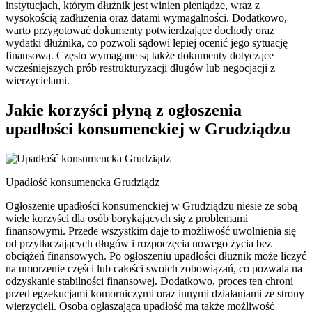
instytucjach, którym dłużnik jest winien pieniądze, wraz z
wysokością zadłużenia oraz datami wymagalności. Dodatkowo,
warto przygotować dokumenty potwierdzające dochody oraz
wydatki dłużnika, co pozwoli sądowi lepiej ocenić jego sytuację
finansową. Często wymagane są także dokumenty dotyczące
wcześniejszych prób restrukturyzacji długów lub negocjacji z
wierzycielami.
Jakie korzyści płyną z ogłoszenia
upadłości konsumenckiej w Grudziądzu
Upadłość konsumencka Grudziądz
Ogłoszenie upadłości konsumenckiej w Grudziądzu niesie ze sobą
wiele korzyści dla osób borykających się z problemami
finansowymi. Przede wszystkim daje to możliwość uwolnienia się
od przytłaczających długów i rozpoczęcia nowego życia bez
obciążeń finansowych. Po ogłoszeniu upadłości dłużnik może liczyć
na umorzenie części lub całości swoich zobowiązań, co pozwala na
odzyskanie stabilności finansowej. Dodatkowo, proces ten chroni
przed egzekucjami komorniczymi oraz innymi działaniami ze strony
wierzycieli. Osoba ogłaszająca upadłość ma także możliwość