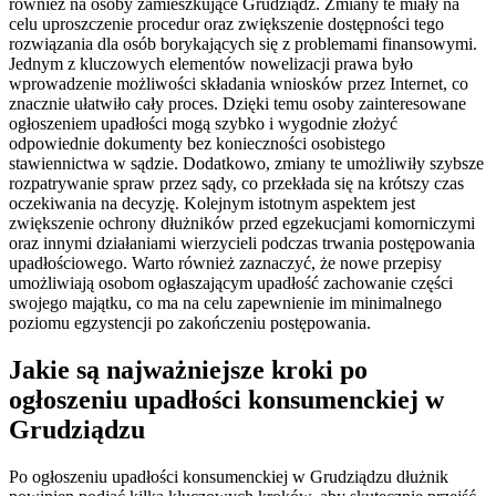
również na osoby zamieszkujące Grudziądz. Zmiany te miały na
celu uproszczenie procedur oraz zwiększenie dostępności tego
rozwiązania dla osób borykających się z problemami finansowymi.
Jednym z kluczowych elementów nowelizacji prawa było
wprowadzenie możliwości składania wniosków przez Internet, co
znacznie ułatwiło cały proces. Dzięki temu osoby zainteresowane
ogłoszeniem upadłości mogą szybko i wygodnie złożyć
odpowiednie dokumenty bez konieczności osobistego
stawiennictwa w sądzie. Dodatkowo, zmiany te umożliwiły szybsze
rozpatrywanie spraw przez sądy, co przekłada się na krótszy czas
oczekiwania na decyzję. Kolejnym istotnym aspektem jest
zwiększenie ochrony dłużników przed egzekucjami komorniczymi
oraz innymi działaniami wierzycieli podczas trwania postępowania
upadłościowego. Warto również zaznaczyć, że nowe przepisy
umożliwiają osobom ogłaszającym upadłość zachowanie części
swojego majątku, co ma na celu zapewnienie im minimalnego
poziomu egzystencji po zakończeniu postępowania.
Jakie są najważniejsze kroki po
ogłoszeniu upadłości konsumenckiej w
Grudziądzu
Po ogłoszeniu upadłości konsumenckiej w Grudziądzu dłużnik