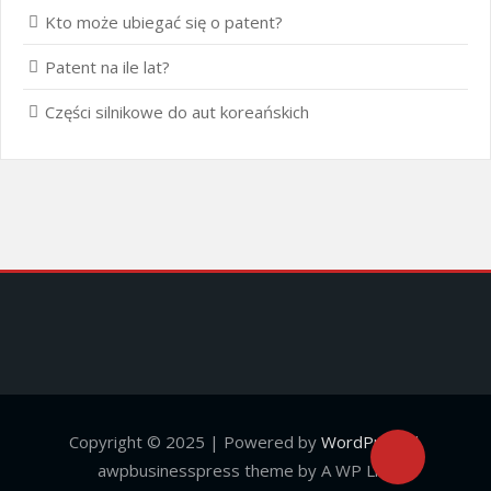
Kto może ubiegać się o patent?
Patent na ile lat?
Części silnikowe do aut koreańskich
Copyright © 2025 | Powered by
WordPress
|
awpbusinesspress theme by A WP Life