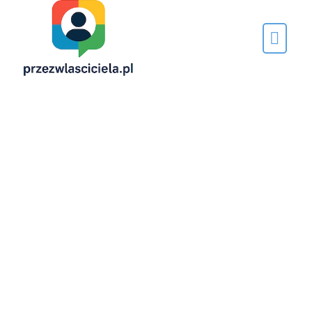
Napisane
przez…