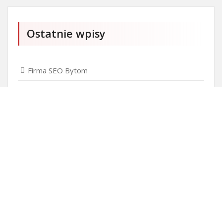
Ostatnie wpisy
Firma SEO Bytom
Personalizowane prezenty korporacyjne klasy
premium
Okna Szczecin sprzedaż
Inwestowanie w nieruchomości – sposób na biznes
Jak dobrze nagrać saksofon?
Punkty różnicujące w rekrutacji przedszkole co to
jest?
Czy przedszkole jest obowiązkowe?