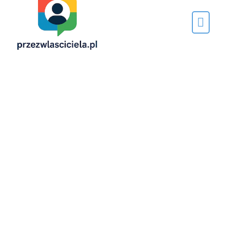
Napisane
przez…