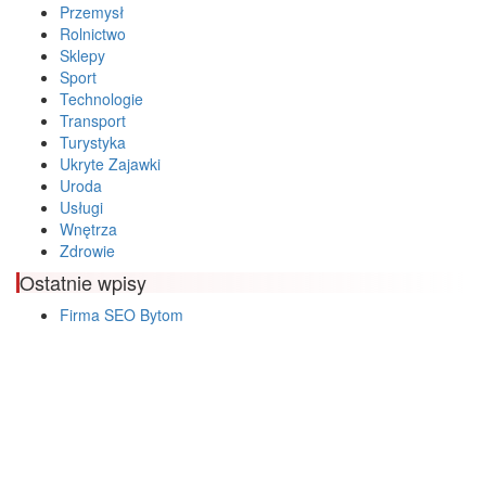
Przemysł
Rolnictwo
Sklepy
Sport
Technologie
Transport
Turystyka
Ukryte Zajawki
Uroda
Usługi
Wnętrza
Zdrowie
Ostatnie wpisy
Firma SEO Bytom
Personalizowane prezenty korporacyjne klasy premium
Okna Szczecin sprzedaż
Inwestowanie w nieruchomości – sposób na biznes
Jak dobrze nagrać saksofon?
Punkty różnicujące w rekrutacji przedszkole co to jest?
Czy przedszkole jest obowiązkowe?
Kto może ubiegać się o patent?