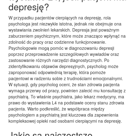
depresję?
W przypadku pacjentów cierpiących na depresję, rola
psychologa jest niezwykle istotna, jednak nie obejmuje ona
wystawiania zwolnień lekarskich. Depresja jest poważnym
zaburzeniem psychicznym, które może znacząco wpłynąć na
zdolność do pracy oraz codzienne funkcjonowanie.
Psychologowie mogą pomóc w diagnozowaniu depresji
poprzez przeprowadzenie szczegółowych wywiadów oraz
zastosowanie różnych narzędzi diagnostycznych. Po
zidentyfikowaniu objawów depresyjnych, psycholog może
zaproponować odpowiednią terapię, która pomoże
pacjentowi w radzeniu sobie z trudnościami emocjonalnymi.
W sytuacji, gdy psycholog oceni, że stan zdrowia pacjenta
wymaga przerwy od pracy, powinien zalecić mu konsultację z
psychiatrą. To właśnie psychiatra, jako lekarz medycyny, ma
prawo do wystawienia L4 na podstawie oceny stanu zdrowia
pacjenta. Warto podkreślić, że współpraca między
psychologiem a psychiatrą jest kluczowa dla zapewnienia
kompleksowej opieki nad osobami cierpiącymi na depresję.
Jakie są najczęstsze