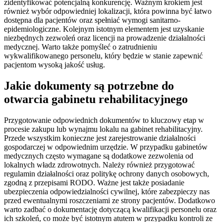
zidentyfikować potencjalną konkurencję. Ważnym krokiem jest
również wybór odpowiedniej lokalizacji, która powinna być łatwo
dostępna dla pacjentów oraz spełniać wymogi sanitarno-
epidemiologiczne. Kolejnym istotnym elementem jest uzyskanie
niezbędnych zezwoleń oraz licencji na prowadzenie działalności
medycznej. Warto także pomyśleć o zatrudnieniu
wykwalifikowanego personelu, który będzie w stanie zapewnić
pacjentom wysoką jakość usług.
Jakie dokumenty są potrzebne do
otwarcia gabinetu rehabilitacyjnego
Przygotowanie odpowiednich dokumentów to kluczowy etap w
procesie zakupu lub wynajmu lokalu na gabinet rehabilitacyjny.
Przede wszystkim konieczne jest zarejestrowanie działalności
gospodarczej w odpowiednim urzędzie. W przypadku gabinetów
medycznych często wymagane są dodatkowe zezwolenia od
lokalnych władz zdrowotnych. Należy również przygotować
regulamin działalności oraz politykę ochrony danych osobowych,
zgodną z przepisami RODO. Ważne jest także posiadanie
ubezpieczenia odpowiedzialności cywilnej, które zabezpieczy nas
przed ewentualnymi roszczeniami ze strony pacjentów. Dodatkowo
warto zadbać o dokumentację dotyczącą kwalifikacji personelu oraz
ich szkoleń, co może być istotnym atutem w przypadku kontroli ze