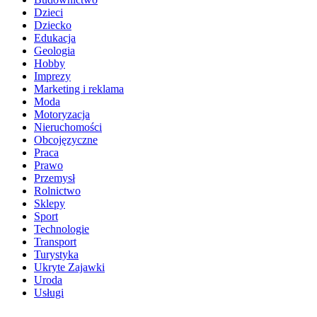
Dzieci
Dziecko
Edukacja
Geologia
Hobby
Imprezy
Marketing i reklama
Moda
Motoryzacja
Nieruchomości
Obcojęzyczne
Praca
Prawo
Przemysł
Rolnictwo
Sklepy
Sport
Technologie
Transport
Turystyka
Ukryte Zajawki
Uroda
Usługi
Wnętrza