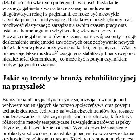
działalności do własnych preferencji i wartości. Posiadanie
własnego gabinetu stwarza także szansę na budowanie
długotrwałych relacji z pacjentami, co może być niezwykle
satysfakcjonujące i motywujące. Dodatkowo, przedsiębiorcy mają
możliwość elastycznego zarządzania swoim czasem pracy oraz
ustalania harmonogramu wizyt według własnych potrzeb.
Prowadzenie gabinetu to również szansa na rozwój osobisty – ciągłe
doskonalenie umiejętności zawodowych oraz zdobywanie nowych
doświadczeń wpływa pozytywnie na karierę terapeutyczną. Własny
biznes daje także możliwość osiągnięcia stabilizacji finansowej oraz
niezależności ekonomicznej, co może być istotnym czynnikiem
motywującym do działania.
Jakie są trendy w branży rehabilitacyjnej
na przyszłość
Branża rehabilitacyjna dynamicznie się rozwija i ewoluuje pod
wpływem zmieniających się potrzeb społeczeństwa oraz postępu
technologicznego. Jednym z najważniejszych trendów jest rosnące
zainteresowanie holistycznym podejściem do zdrowia, które łączy
różnorodne metody terapeutyczne i uwzględnia zarówno aspekty
fizyczne, jak i psychiczne pacjenta. Wzrasta również znaczenie
profilaktyki zdrowotnej oraz edukacji pacjentów w zakresie dbania
o zdrowie i zapobiegania urazom. Kolejnym istotnym trendem jest