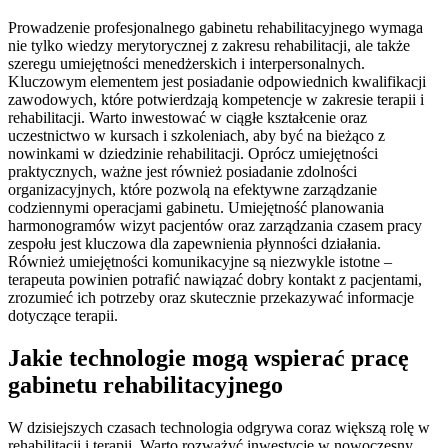
Prowadzenie profesjonalnego gabinetu rehabilitacyjnego wymaga
nie tylko wiedzy merytorycznej z zakresu rehabilitacji, ale także
szeregu umiejętności menedżerskich i interpersonalnych.
Kluczowym elementem jest posiadanie odpowiednich kwalifikacji
zawodowych, które potwierdzają kompetencje w zakresie terapii i
rehabilitacji. Warto inwestować w ciągłe kształcenie oraz
uczestnictwo w kursach i szkoleniach, aby być na bieżąco z
nowinkami w dziedzinie rehabilitacji. Oprócz umiejętności
praktycznych, ważne jest również posiadanie zdolności
organizacyjnych, które pozwolą na efektywne zarządzanie
codziennymi operacjami gabinetu. Umiejętność planowania
harmonogramów wizyt pacjentów oraz zarządzania czasem pracy
zespołu jest kluczowa dla zapewnienia płynności działania.
Również umiejętności komunikacyjne są niezwykle istotne –
terapeuta powinien potrafić nawiązać dobry kontakt z pacjentami,
zrozumieć ich potrzeby oraz skutecznie przekazywać informacje
dotyczące terapii.
Jakie technologie mogą wspierać pracę
gabinetu rehabilitacyjnego
W dzisiejszych czasach technologia odgrywa coraz większą rolę w
rehabilitacji i terapii. Warto rozważyć inwestycję w nowoczesny