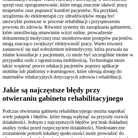
sprzęt oraz oprogramowanie, które mogą znacznie ułatwić pracę
terapeutów oraz poprawić komfort pacjentów. Na przykład,
urządzenia do elektroterapii czy ultradźwięków mogą być
niezwykle pomocne w procesie rehabilitacji i przyspieszeniu
powrotu do zdrowia. Również systemy do zarządzania gabinetem,
które umożliwiają umawianie wizyt online, prowadzenie
dokumentacji medycznej oraz monitorowanie postępów pacjentów,
mogą znacząco zwiększyć efektywność pracy. Warto również
zastanowić się nad wdrożeniem telemedycyny, która pozwala na
zdalne konsultacje z pacjentami, co może być szczególnie istotne w
przypadku osób z ograniczoną mobilnością. Technologia może
także wspierać proces edukacji pacjentów poprzez aplikacje
mobilne lub platformy e-learningowe, które oferują dostęp do
materiałów edukacyjnych dotyczących zdrowia i rehabilitacji.
Jakie są najczęstsze błędy przy
otwieraniu gabinetu rehabilitacyjnego
Podczas otwierania gabinetu rehabilitacyjnego można napotkać
wiele pułapek i błędów, które mogą wpłynąć na przyszły rozwój
działalności. Jednym z najczęstszych błędów jest brak dokładnej
analizy rynku przed rozpoczęciem działalności. Niedostateczne
zrozumienie potrzeb lokalnej społeczności może prowadzić do