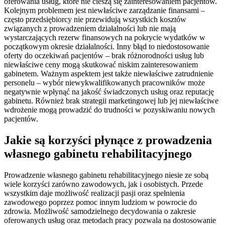
oferowania usług, które nie cieszą się zainteresowaniem pacjentów.
Kolejnym problemem jest niewłaściwe zarządzanie finansami –
często przedsiębiorcy nie przewidują wszystkich kosztów
związanych z prowadzeniem działalności lub nie mają
wystarczających rezerw finansowych na pokrycie wydatków w
początkowym okresie działalności. Inny błąd to niedostosowanie
oferty do oczekiwań pacjentów – brak różnorodności usług lub
niewłaściwe ceny mogą skutkować niskim zainteresowaniem
gabinetem. Ważnym aspektem jest także niewłaściwe zatrudnienie
personelu – wybór niewykwalifikowanych pracowników może
negatywnie wpłynąć na jakość świadczonych usług oraz reputację
gabinetu. Również brak strategii marketingowej lub jej niewłaściwe
wdrożenie mogą prowadzić do trudności w pozyskiwaniu nowych
pacjentów.
Jakie są korzyści płynące z prowadzenia
własnego gabinetu rehabilitacyjnego
Prowadzenie własnego gabinetu rehabilitacyjnego niesie ze sobą
wiele korzyści zarówno zawodowych, jak i osobistych. Przede
wszystkim daje możliwość realizacji pasji oraz spełnienia
zawodowego poprzez pomoc innym ludziom w powrocie do
zdrowia. Możliwość samodzielnego decydowania o zakresie
oferowanych usług oraz metodach pracy pozwala na dostosowanie