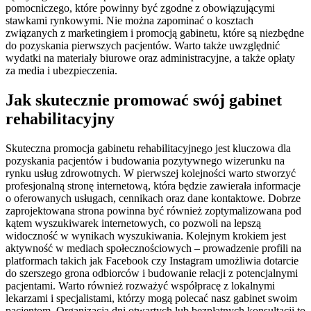
pomocniczego, które powinny być zgodne z obowiązującymi
stawkami rynkowymi. Nie można zapominać o kosztach
związanych z marketingiem i promocją gabinetu, które są niezbędne
do pozyskania pierwszych pacjentów. Warto także uwzględnić
wydatki na materiały biurowe oraz administracyjne, a także opłaty
za media i ubezpieczenia.
Jak skutecznie promować swój gabinet
rehabilitacyjny
Skuteczna promocja gabinetu rehabilitacyjnego jest kluczowa dla
pozyskania pacjentów i budowania pozytywnego wizerunku na
rynku usług zdrowotnych. W pierwszej kolejności warto stworzyć
profesjonalną stronę internetową, która będzie zawierała informacje
o oferowanych usługach, cennikach oraz dane kontaktowe. Dobrze
zaprojektowana strona powinna być również zoptymalizowana pod
kątem wyszukiwarek internetowych, co pozwoli na lepszą
widoczność w wynikach wyszukiwania. Kolejnym krokiem jest
aktywność w mediach społecznościowych – prowadzenie profili na
platformach takich jak Facebook czy Instagram umożliwia dotarcie
do szerszego grona odbiorców i budowanie relacji z potencjalnymi
pacjentami. Warto również rozważyć współpracę z lokalnymi
lekarzami i specjalistami, którzy mogą polecać nasz gabinet swoim
pacjentom. Organizacja dni otwartych lub bezpłatnych konsultacji to