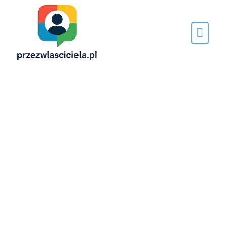
Napisane
przez…