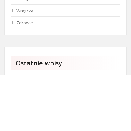
Wnętrza
Zdrowie
Ostatnie wpisy
Czy przedszkole jest obowiązkowe?
Kto może ubiegać się o patent?
Patent na ile lat?
Części silnikowe do aut koreańskich