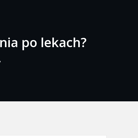
ia po lekach?
?