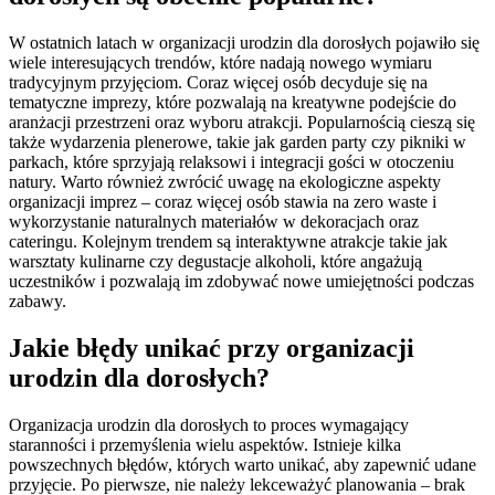
W ostatnich latach w organizacji urodzin dla dorosłych pojawiło się
wiele interesujących trendów, które nadają nowego wymiaru
tradycyjnym przyjęciom. Coraz więcej osób decyduje się na
tematyczne imprezy, które pozwalają na kreatywne podejście do
aranżacji przestrzeni oraz wyboru atrakcji. Popularnością cieszą się
także wydarzenia plenerowe, takie jak garden party czy pikniki w
parkach, które sprzyjają relaksowi i integracji gości w otoczeniu
natury. Warto również zwrócić uwagę na ekologiczne aspekty
organizacji imprez – coraz więcej osób stawia na zero waste i
wykorzystanie naturalnych materiałów w dekoracjach oraz
cateringu. Kolejnym trendem są interaktywne atrakcje takie jak
warsztaty kulinarne czy degustacje alkoholi, które angażują
uczestników i pozwalają im zdobywać nowe umiejętności podczas
zabawy.
Jakie błędy unikać przy organizacji
urodzin dla dorosłych?
Organizacja urodzin dla dorosłych to proces wymagający
staranności i przemyślenia wielu aspektów. Istnieje kilka
powszechnych błędów, których warto unikać, aby zapewnić udane
przyjęcie. Po pierwsze, nie należy lekceważyć planowania – brak