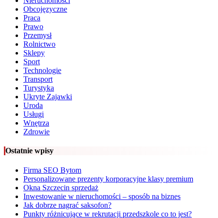
Nieruchomości
Obcojęzyczne
Praca
Prawo
Przemysł
Rolnictwo
Sklepy
Sport
Technologie
Transport
Turystyka
Ukryte Zajawki
Uroda
Usługi
Wnętrza
Zdrowie
Ostatnie wpisy
Firma SEO Bytom
Personalizowane prezenty korporacyjne klasy premium
Okna Szczecin sprzedaż
Inwestowanie w nieruchomości – sposób na biznes
Jak dobrze nagrać saksofon?
Punkty różnicujące w rekrutacji przedszkole co to jest?