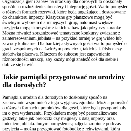
Organizacja gier i zabaw na urodziny dla dorosłych to doskonały
sposób na rozluźnienie atmosfery i integrację gości. Warto pomyśleć
o różnych formach rozrywki, które będą angażujące i dostosowane
do charakteru imprezy. Klasyczne gry planszowe mogą być
świetnym wyborem dla mniejszych grup, natomiast większe
przyjęcia mogą skorzystać z takich zabaw jak quizy czy karaoke.
Można również zorganizować tematyczne konkursy związane z
zainteresowaniami jubilata – na przykład turniej w grę wideo lub
zawody kulinarne. Dla bardziej aktywnych gości warto pomyśleć o
grach zespołowych na świeżym powietrzu, takich jak frisbee czy
siatkówka plażowa. Kluczem do sukcesu jest zapewnienie
różnorodności atrakcji, aby każdy mógł znaleźć coś dla siebie i
dobrze się bawić.
Jakie pamiątki przygotować na urodziny
dla dorosłych?
Pamiątki z urodzin dla dorosłych to doskonały sposób na
zachowanie wspomnień z tego wyjątkowego dnia. Można pomyśleć
o różnych formach upominków dla gości, które będą przypominały
im o tym wydarzeniu. Przykładem mogą być personalizowane
gadżety, takie jak breloczki czy magnesy z datą imprezy oraz
imieniem jubilata. Innym pomysłem są zdjęcia zrobione podczas
przyjęcia – można przygotować fotobudkę z rekwizytami, która