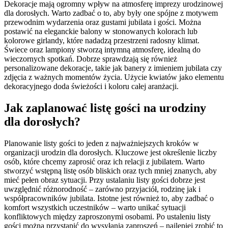
Dekoracje mają ogromny wpływ na atmosferę imprezy urodzinowej
dla dorosłych. Warto zadbać o to, aby były one spójne z motywem
przewodnim wydarzenia oraz gustami jubilata i gości. Można
postawić na eleganckie balony w stonowanych kolorach lub
kolorowe girlandy, które nadadzą przestrzeni radosny klimat.
Świece oraz lampiony stworzą intymną atmosferę, idealną do
wieczornych spotkań. Dobrze sprawdzają się również
personalizowane dekoracje, takie jak banery z imieniem jubilata czy
zdjęcia z ważnych momentów życia. Użycie kwiatów jako elementu
dekoracyjnego doda świeżości i koloru całej aranżacji.
Jak zaplanować listę gości na urodziny
dla dorosłych?
Planowanie listy gości to jeden z najważniejszych kroków w
organizacji urodzin dla dorosłych. Kluczowe jest określenie liczby
osób, które chcemy zaprosić oraz ich relacji z jubilatem. Warto
stworzyć wstępną listę osób bliskich oraz tych mniej znanych, aby
mieć pełen obraz sytuacji. Przy ustalaniu listy gości dobrze jest
uwzględnić różnorodność – zarówno przyjaciół, rodzinę jak i
współpracowników jubilata. Istotne jest również to, aby zadbać o
komfort wszystkich uczestników – warto unikać sytuacji
konfliktowych między zaproszonymi osobami. Po ustaleniu listy
gości można przystąpić do wysyłania zaproszeń – najlepiej zrobić to