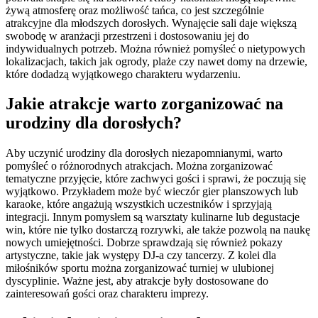
żywą atmosferę oraz możliwość tańca, co jest szczególnie
atrakcyjne dla młodszych dorosłych. Wynajęcie sali daje większą
swobodę w aranżacji przestrzeni i dostosowaniu jej do
indywidualnych potrzeb. Można również pomyśleć o nietypowych
lokalizacjach, takich jak ogrody, plaże czy nawet domy na drzewie,
które dodadzą wyjątkowego charakteru wydarzeniu.
Jakie atrakcje warto zorganizować na
urodziny dla dorosłych?
Aby uczynić urodziny dla dorosłych niezapomnianymi, warto
pomyśleć o różnorodnych atrakcjach. Można zorganizować
tematyczne przyjęcie, które zachwyci gości i sprawi, że poczują się
wyjątkowo. Przykładem może być wieczór gier planszowych lub
karaoke, które angażują wszystkich uczestników i sprzyjają
integracji. Innym pomysłem są warsztaty kulinarne lub degustacje
win, które nie tylko dostarczą rozrywki, ale także pozwolą na naukę
nowych umiejętności. Dobrze sprawdzają się również pokazy
artystyczne, takie jak występy DJ-a czy tancerzy. Z kolei dla
miłośników sportu można zorganizować turniej w ulubionej
dyscyplinie. Ważne jest, aby atrakcje były dostosowane do
zainteresowań gości oraz charakteru imprezy.