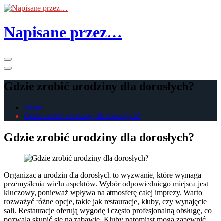
Skip
to
the
Napisane przez…
content
Primary
Menu
Gdzie zrobić urodziny dla dorosłych?
Home
Gdzie zrobić urodziny dla dorosłych?
Gdzie zrobić urodziny dla dorosłych?
Organizacja urodzin dla dorosłych to wyzwanie, które wymaga
przemyślenia wielu aspektów. Wybór odpowiedniego miejsca jest
kluczowy, ponieważ wpływa na atmosferę całej imprezy. Warto
rozważyć różne opcje, takie jak restauracje, kluby, czy wynajęcie
sali. Restauracje oferują wygodę i często profesjonalną obsługę, co
pozwala skupić się na zabawie. Kluby natomiast mogą zapewnić