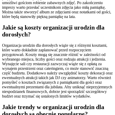
umożliwi gościom robienie zabawnych zdjęć. Po zakończeniu
imprezy warto przesłać uczestnikom zdjęcia jako miłą pamiątkę.
Można także stworzyć album ze zdjęciami oraz notatkami od gości,
które będą stanowiły piękną pamiątkę na lata.
Jakie są koszty organizacji urodzin dla
dorosłych?
Organizacja urodzin dla dorosłych wiąże się z różnymi kosztami,
które warto dokładnie zaplanować przed rozpoczęciem
przygotowań. Koszty mogą się znacznie różnić w zależności od
wybranego miejsca, liczby gości oraz rodzaju atrakcji i jedzenia.
Wynajęcie sali czy restauracji zazwyczaj wiąże się z opłatą za
wynajem przestrzeni oraz cateringiem, co może stanowić znaczną
część budżetu. Dodatkowo należy uwzględnić koszty dekoracji oraz
ewentualnych atrakcji takich jak DJ czy animatorzy. Warto również
pomyśleć o kosztach związanych z pamiątkami dla gości oraz
ewentualnymi prezentami dla jubilata. Aby uniknąć nieprzyjemnych
niespodzianek finansowych, dobrze jest sporządzić szczegółowy
budżet oraz trzymać się ustalonych limitów wydatków.
Jakie trendy w organizacji urodzin dla
dorosłych są obecnie popularne?