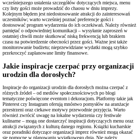
wcześniejszego ustalenia szczegółów dotyczących miejsca, menu
czy listy gości może prowadzić do chaosu w dniu imprezy.
Kolejnym błędem jest niedostosowanie atrakcji do zainteresowań
uczestników; warto wcześniej poznać preferencje gości i
dostosować program wydarzenia do ich oczekiwań. Należy również
pamiętać o odpowiedniej komunikacji – wysyłanie zaproszeń w
ostatniej chwili może skutkować niską frekwencją lub brakiem
czasu na potwierdzenie obecności przez gości. Ważne jest także
monitorowanie budżetu; nieprzewidziane wydatki mogą szybko
przekroczyć zaplanowane limity finansowe.
Jakie inspiracje czerpać przy organizacji
urodzin dla dorosłych?
Inspiracje do organizacji urodzin dla dorosłych można czerpać z
różnych źródeł – od mediów społecznościowych po blogi
tematyczne poświęcone eventom i dekoracjom. Platformy takie jak
Pinterest czy Instagram oferują mnóstwo pomysłów na aranżacje
przestrzeni oraz ciekawe motywy przewodnie przyjęcia. Warto
również zwrócić uwagę na lokalne wydarzenia czy festiwale
kulinarne – mogą one dostarczyć inspiracji dotyczących menu oraz
atrakcji związanych z kulturą danego regionu. Książki kucharskie
oraz poradniki dotyczące organizacji imprez również mogą okazać
się pomocne w planowaniu wyjątkowego dnia. Nie należy