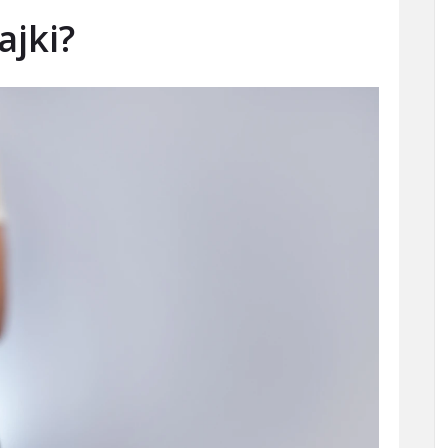
ajki?