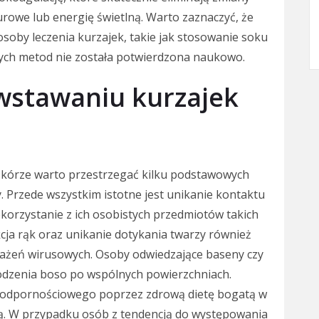
owe lub energię świetlną. Warto zaznaczyć, że
soby leczenia kurzajek, takie jak stosowanie soku
 tych metod nie została potwierdzona naukowo.
wstawaniu kurzajek
kórze warto przestrzegać kilku podstawowych
y. Przede wszystkim istotne jest unikanie kontaktu
korzystanie z ich osobistych przedmiotów takich
kcja rąk oraz unikanie dotykania twarzy również
ażeń wirusowych. Osoby odwiedzające baseny czy
odzenia boso po wspólnych powierzchniach.
u odpornościowego poprzez zdrową dietę bogatą w
ną. W przypadku osób z tendencją do występowania