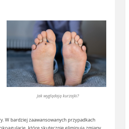
Jak wyglądają kurzajki?
óry. W bardziej zaawansowanych przypadkach
okoagulację, które skutecznie eliminują zmiany