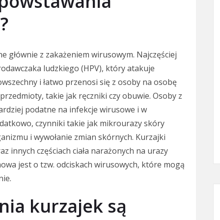
y powstawania
?
ne głównie z zakażeniem wirusowym. Najczęściej
rodawczaka ludzkiego (HPV), który atakuje
owszechny i łatwo przenosi się z osoby na osobę
rzedmioty, takie jak ręczniki czy obuwie. Osoby z
dziej podatne na infekcje wirusowe i w
atkowo, czynniki takie jak mikrourazy skóry
ganizmu i wywołanie zmian skórnych. Kurzajki
raz innych częściach ciała narażonych na urazy
owa jest o tzw. odciskach wirusowych, które mogą
nie.
nia kurzajek są