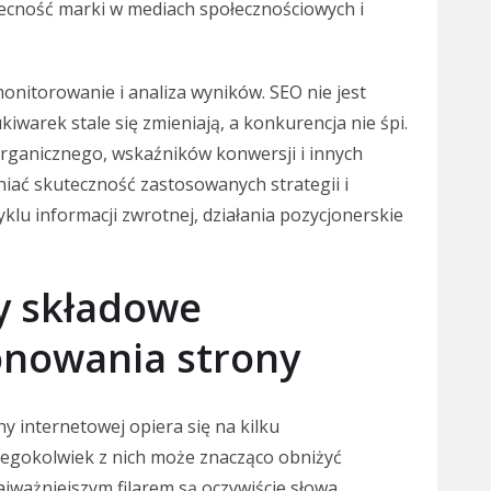
cność marki w mediach społecznościowych i
onitorowanie i analiza wyników. SEO nie jest
warek stale się zmieniają, a konkurencja nie śpi.
organicznego, wskaźników konwersji i innych
iać skuteczność zastosowanych strategii i
lu informacji zwrotnej, działania pozycjonerskie
y składowe
onowania strony
 internetowej opiera się na kilku
regokolwiek z nich może znacząco obniżyć
jważniejszym filarem są oczywiście słowa